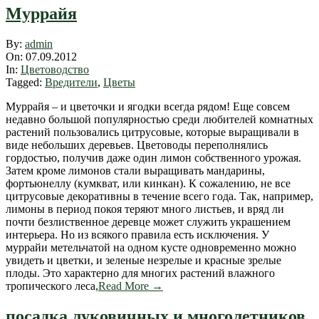
Муррайя
2012-
By:
admin
09-
On:
07.09.2012
07
In:
Цветоводство
Tagged:
Вредители
,
Цветы
Муррайя – и цветочки и ягодки всегда рядом! Еще совсем
недавно большой популярностью среди любителей комнатных
растений пользовались цитрусовые, которые выращивали в
виде небольших деревьев. Цветоводы переполнялись
гордостью, получив даже один лимон собственного урожая.
Затем кроме лимонов стали выращивать мандарины,
фортьюнеллу (кумкват, или кинкан). К сожалению, не все
цитрусовые декоративны в течение всего года. Так, например,
лимоны в период покоя теряют много листьев, и вряд ли
почти безлиственное деревце может служить украшением
интерьера. Но из всякого правила есть исключения. У
муррайи метельчатой на одном кусте одновременно можно
увидеть и цветки, и зеленые незрелые и красные зрелые
плоды. Это характерно для многих растений влажного
тропического леса,
Read More →
посадка луковичных и многолетников