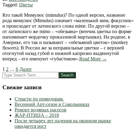
Tagged:
Цветы
Кто такой Мимулюс (mimulus)? По одной версии, название
рода мимулюс (Mimulus) означает «маленький мим, фокусник»
и происходит от латинского слова mime. По другой версии –
от латинского же mimo – «обезьяна» (венчик цветка по форме
напоминает мордочку проказливой мартышки). На родине, в
Америке, его так и называют – «обезьяний цветок» (monkey
flowers). В России же за неправильные цветки – с верхней
отогнутой назад губой и нижней капризно выдвинутой
вперед – его именуют «губастиком».
Read More →
Пагинация
1
2
…
6
Далее
Search
записей
Свежие записи
Страсти по помидорам.
Весенний Арт-сезон в Сокольниках
Ремонт водяных насосов
ЖАР-ПТИЦА – 2018
После четырех лет падения на оконном рынке
ожидается рост