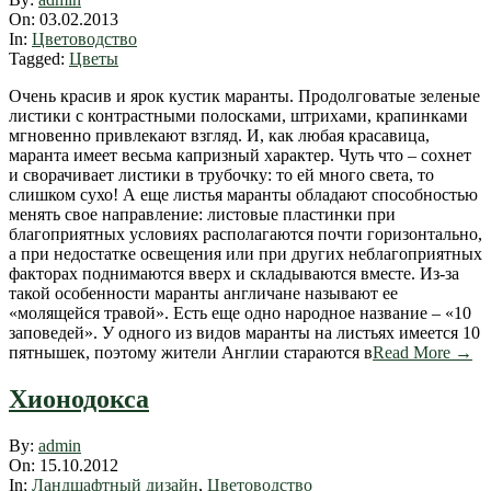
02-
On:
03.02.2013
03
In:
Цветоводство
Tagged:
Цветы
Очень красив и ярок кустик маранты. Продолговатые зеленые
листики с контрастными полосками, штрихами, крапинками
мгновенно привлекают взгляд. И, как любая красавица,
маранта имеет весьма капризный характер. Чуть что – сохнет
и сворачивает листики в трубочку: то ей много света, то
слишком сухо! А еще листья маранты обладают способностью
менять свое направление: листовые пластинки при
благоприятных условиях располагаются почти горизонтально,
а при недостатке освещения или при других неблагоприятных
факторах поднимаются вверх и складываются вместе. Из-за
такой особенности маранты англичане называют ее
«молящейся травой». Есть еще одно народное название – «10
заповедей». У одного из видов маранты на листьях имеется 10
пятнышек, поэтому жители Англии стараются в
Read More →
Хионодокса
2012-
By:
admin
10-
On:
15.10.2012
15
In:
Ландшафтный дизайн
,
Цветоводство