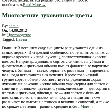
советом, похвастаться редким растением и просто
пообщаться.
Read More →
Многолетние луковичные цветы
2012-
By:
admin
09-
On:
14.09.2012
14
In:
Цветоводство
Tagged:
Цветы
Гиацинт В весеннем саду гиацинты распускаются одни из
самых первых. Интересной особенностью гиацинтов является
окраска кроющих чешуй луковиц, соответствующая окраске
цветов. Например, луковицы сортов с синими, голубыми и
фиолетовыми цветками обычно имеют фиолетовые наружные
чешуи, с белыми — светло-серые, а с розовыми — сиреневые,
но иногда встречаются исключения. Кроме того каждой
группе сортов обычно соответствует определенная форма
луковиц: ширококонические обычно характерны для сортов с
синими и розовыми цветками, узкоконические — для сортов с
желтыми цветками, яйцевидные — для сортов с белыми
цветками, но есть и исключения. Сорта гиацинтов также
различают по высоте цветоноса и величине соцветий, а также
по срокам цветения – ранние, средние и
Read More →