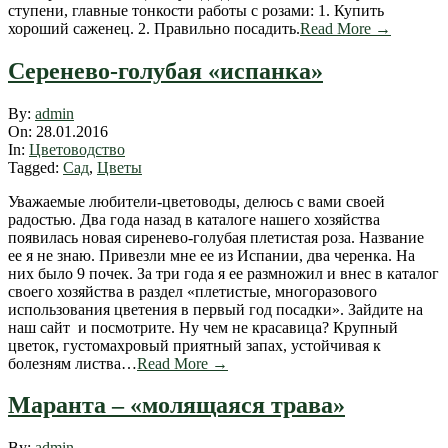
ступени, главные тонкости работы с розами: 1. Купить
хороший саженец. 2. Правильно посадить.
Read More →
Серенево-голубая «испанка»
2016-
By:
admin
01-
On:
28.01.2016
28
In:
Цветоводство
Tagged:
Сад
,
Цветы
Уважаемые любители-цветоводы, делюсь с вами своей
радостью. Два года назад в каталоге нашего хозяйства
появилась новая сиренево-голубая плетистая роза. Название
ее я не знаю. Привезли мне ее из Испании, два черенка. На
них было 9 почек. За три года я ее размножил и внес в каталог
своего хозяйства в раздел «плетистые, многоразового
использования цветения в первый год посадки». Зайдите на
наш сайт и посмотрите. Ну чем не красавица? Крупный
цветок, густомахровый приятный запах, устойчивая к
болезням листва…
Read More →
Маранта – «молящаяся трава»
2013-
By:
admin