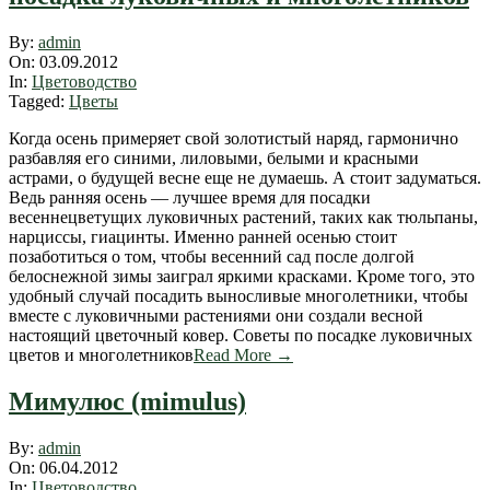
2012-
By:
admin
09-
On:
03.09.2012
03
In:
Цветоводство
Tagged:
Цветы
Когда осень примеряет свой золотистый наряд, гармонично
разбавляя его синими, лиловыми, белыми и красными
астрами, о будущей весне еще не думаешь. А стоит задуматься.
Ведь ранняя осень — лучшее время для посадки
весеннецветущих луковичных растений, таких как тюльпаны,
нарциссы, гиацинты. Именно ранней осенью стоит
позаботиться о том, чтобы весенний сад после долгой
белоснежной зимы заиграл яркими красками. Кроме того, это
удобный случай посадить выносливые многолетники, чтобы
вместе с луковичными растениями они создали весной
настоящий цветочный ковер. Советы по посадке луковичных
цветов и многолетников
Read More →
Мимулюс (mimulus)
2012-
By:
admin
04-
On:
06.04.2012
06
In:
Цветоводство