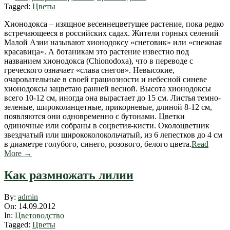
Tagged:
Цветы
Хионодокса – изящное весеннецветущее растение, пока редко
встречающееся в российских садах. Жители горных селений
Малой Азии называют хионодоксу «снеговик» или «снежная
красавица». А ботаникам это растение известно под
названием хионодокса (Chionodoxa), что в переводе с
греческого означает «слава снегов». Невысокие,
очаровательные в своей грациозности и небесной синеве
хионодоксы зацветаю ранней весной. Высота хионодоксы
всего 10-12 см, иногда она вырастает до 15 см. Листья темно-
зеленые, широколанцетные, прикорневые, длиной 8-12 см,
появляются они одновременно с бутонами. Цветки
одиночные или собраны в соцветия-кисти. Околоцветник
звездчатый или ширококолокольчатый, из 6 лепестков до 4 см
в диаметре голубого, синего, розового, белого цвета.
Read
More →
Как размножать лилии
2012-
By:
admin
09-
On:
14.09.2012
14
In:
Цветоводство
Tagged:
Цветы