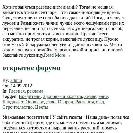
Хотите заняться разведением лилий? Тогда не мешкая,
займитесь этим в сентябре – это самое подходящее время.
Существует четыре способа посадки лилий Посадка чешуек
луковиц Размножать лилии лучше всего чешуйками при их
пересадке, весной или осенью. Это универсальный способ,
его можно применять для всех видов. Прежде всего,
аккуратно, не трогая корни, выкопайте луковицу. Нужно
отломать 5-6 наружных чешуек от донца луковицы. Место
отлома чешуек промойте марганцовкой и присыпьте золой.
Закопайте луковицу.
Read More →
открытие форума
2012-
By:
admin
09-
On:
14.09.2012
14
In:
Главная
,
реклама
Tagged:
Вредители
,
Здоровье и красота
,
Земледелие
,
Ландшафт
,
Овощеводство
,
Огород
,
Растения
,
Сад
,
Строительство
,
Цветы
Уважаемые посетители! У сайта газеты «Наша дача» появился
собственный форум, где вы можете обменяться мнениями,
поделиться хитростями выращивания растений, помочь