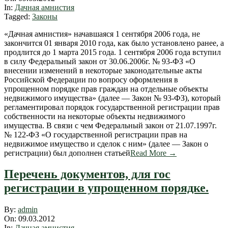
09
In:
Дачная амнистия
Tagged:
Законы
«Дачная амнистия» начавшаяся 1 сентября 2006 года, не
закончится 01 января 2010 года, как было установлено ранее, а
продлится до 1 марта 2015 года. 1 сентября 2006 года вступил
в силу Федеральный закон от 30.06.2006г. № 93-ФЗ «О
внесении изменений в некоторые законодательные акты
Российской Федерации по вопросу оформления в
упрощенном порядке прав граждан на отдельные объекты
недвижимого имущества» (далее — Закон № 93-ФЗ), который
регламентировал порядок государственной регистрации прав
собственности на некоторые объекты недвижимого
имущества. В связи с чем Федеральный закон от 21.07.1997г.
№ 122-ФЗ «О государственной регистрации прав на
недвижимое имущество и сделок с ним» (далее — Закон о
регистрации) был дополнен статьей
Read More →
Перечень документов, для гос
регистрации в упрощенном порядке.
2012-
By:
admin
03-
On:
09.03.2012
09
In:
Дачная амнистия