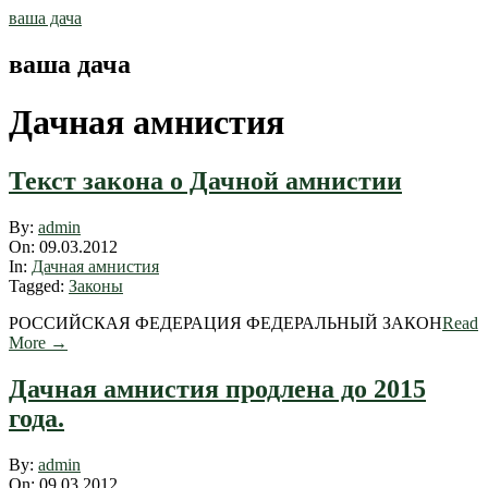
Skip
ваша дача
to
content
ваша дача
Дачная амнистия
Текст закона о Дачной амнистии
2012-
By:
admin
03-
On:
09.03.2012
09
In:
Дачная амнистия
Tagged:
Законы
РОССИЙСКАЯ ФЕДЕРАЦИЯ ФЕДЕРАЛЬНЫЙ ЗАКОН
Read
More →
Дачная амнистия продлена до 2015
года.
2012-
By:
admin
03-
On:
09.03.2012