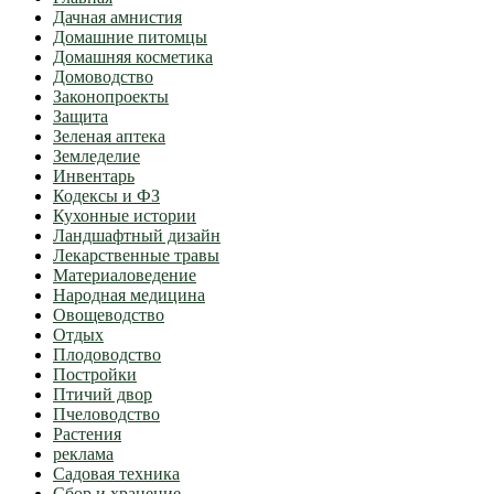
Дачная амнистия
Домашние питомцы
Домашняя косметика
Домоводство
Законопроекты
Защита
Зеленая аптека
Земледелие
Инвентарь
Кодексы и ФЗ
Кухонные истории
Ландшафтный дизайн
Лекарственные травы
Материаловедение
Народная медицина
Овощеводство
Отдых
Плодоводство
Постройки
Птичий двор
Пчеловодство
Растения
реклама
Садовая техника
Сбор и хранение