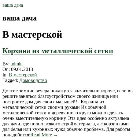
Skip
ваша дача
to
content
ваша дача
В мастерской
Корзина из металлической сетки
2013-
By:
admin
01-
On:
09.01.2013
09
In:
В мастерской
Tagged:
Домоводство
Долгие зимние вечера покажутся значительно короче, если вы
решите заняться благоустройством своего жилища или
построите дом для своих малышей! Корзина из
металлической сетки своими руками Из обычной
металлической сетки и деревянного круга можно сделать
очень вместительную корзину. Эта идея особенно актуальна
для дачи, где полно всякого стройматериала, а с корзинками
для белья или кухонных нужд обычно проблема. Для работы
понадобится:
Read More →