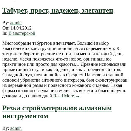
Табурет, прост, надежен, элегантен
2012-
By:
admin
04-
On:
14.04.2012
14
In:
В мастерской
Многообразие табуретов впечатляет. Большой выбор
классических конструкций дополняется современными. К
тому же табуретостроение не стоит на месте и каждый день,
неделю, месяц появляется что-то новое, оригинальное,
практичное или просто для красоты… Древние использовали
примитивный стул и как сиденье, и как… обеденный стол.
Складной стул, появившийся в Среднем Царстве и ставший
основой убранства античного интерьера, был сконструирован
из деревянной рамы и подвесного кожаного сиденья. Такая
форма складного стула не изменялась веками и благополучно
дожила и до наших дней.
Read More →
Резка стройматериалов алмазным
инструментом
2012-
By:
admin