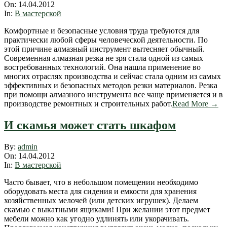
04-
On:
14.04.2012
14
In:
В мастерской
Комфортные и безопасные условия труда требуются для
практически любой сферы человеческой деятельности. По
этой причине алмазный инструмент вытесняет обычный.
Современная алмазная резка не зря стала одной из самых
востребованных технологий. Она нашла применение во
многих отраслях производства и сейчас стала одним из самых
эффективных и безопасных методов резки материалов. Резка
при помощи алмазного инструмента все чаще применяется и в
производстве ремонтных и строительных работ.
Read More →
И скамья может стать шкафом
2012-
By:
admin
04-
On:
14.04.2012
14
In:
В мастерской
Часто бывает, что в небольшом помещении необходимо
оборудовать места для сидения и емкости для хранения
хозяйственных мелочей (или детских игрушек). Делаем
скамью с выкатными ящиками! При желании этот предмет
мебели можно как угодно удлинять или укорачивать.