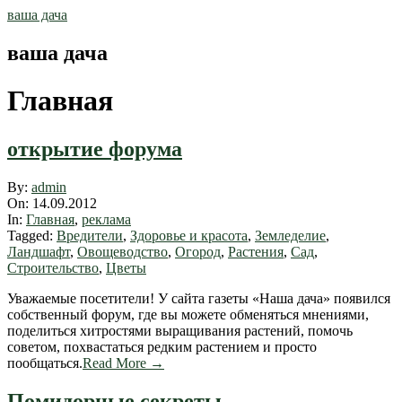
Skip
ваша дача
to
content
ваша дача
Главная
открытие форума
2012-
By:
admin
09-
On:
14.09.2012
14
In:
Главная
,
реклама
Tagged:
Вредители
,
Здоровье и красота
,
Земледелие
,
Ландшафт
,
Овощеводство
,
Огород
,
Растения
,
Сад
,
Строительство
,
Цветы
Уважаемые посетители! У сайта газеты «Наша дача» появился
собственный форум, где вы можете обменяться мнениями,
поделиться хитростями выращивания растений, помочь
советом, похвастаться редким растением и просто
пообщаться.
Read More →
Помидорные секреты