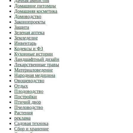
Дачная амнистия
Домашние питомцы
Домашняя косметика
Домоводство
Законопроекты
Защита
Зеленая аптека
Земледелие
Инвентарь
Кодексы и ФЗ
Кухонные истории
Ландшафтный дизайн
Лекарственные травы
Материаловедение
Народная медицина
Овощеводство
Отдых
Плодоводство
Постройки
Птичий двор
Пчеловодство
Растения
реклама
Садовая техника
Сбор и хранение