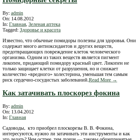
2012-
By:
admin
08-
On:
14.08.2012
14
In:
Главная
,
Зеленая аптека
Tagged:
Здоровье и красота
Известно, что обычные помидоры полезны для здоровья. Они
содержат много антиоксидантов и других веществ,
предотвращающих повреждение клеток человеческого
организма. Одним из таких веществ является пигмент
ликопен, придающий помидору красный цвет. Ликопен не
только защищает клетки от разрушения, но и снижает
количество «вредного» холестерина, уменьшая тем самым
риск сердечно-сосудистых заболеваний.
Read More →
Как затачивать плоскорез фокина
2012-
By:
admin
04-
On:
13.04.2012
13
In:
Главная
Садоводы, кто приобрел плоскорезы В. В. Фокина,
интересуются, нужно ли затачивать эти инструменты и как
это делать? Чем острее, тем лучше — таковы общепринятые