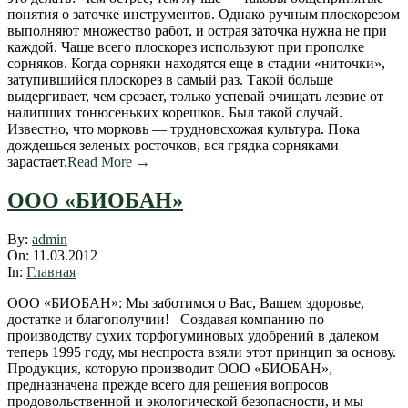
понятия о заточке инструментов. Однако ручным плоскорезом
выполняют множество работ, и острая заточка нужна не при
каждой. Чаще всего плоскорез используют при прополке
сорняков. Когда сорняки находятся еще в стадии «ниточки»,
затупившийся плоскорез в самый раз. Такой больше
выдергивает, чем срезает, только успевай очищать лезвие от
налипших тонюсеньких корешков. Был такой случай.
Известно, что морковь — трудновсхожая культура. Пока
дождешься зеленых росточков, вся грядка сорняками
зарастает.
Read More →
ООО «БИО­БАН»
2012-
By:
admin
03-
On:
11.03.2012
11
In:
Главная
ООО «БИО­БАН»: Мы заботимся о Вас, Вашем здоровье,
достатке и благополучии! Создавая компанию по
производству сухих торфо­гуминовых удобрений в далеком
теперь 1995 году, мы неспроста взяли этот принцип за основу.
Продукция, которую производит ООО «БИО­БАН»,
предназначена прежде всего для решения вопросов
продовольственной и экологической безопасности, и мы