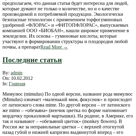
предполагаем, что данная статья будет интересна для людей,
которые думают не только о количестве, но и о качестве
производимой и потребляемой продукции. Экологически
безопасные технологии с применением торфо­гуминовых
удобрений «ФЛОРА­С» и «ФИТОП­ФЛОРА­С», выпускаемых
компанией ООО «БИО­БАН», нашли широкое применение в
земледелии. Их основа – гуминовые кислоты, которые
участвуют в формировании структуры и плодородия любой
почвы, а препарат
Read More →
Последние статьи
2012-
By:
admin
02-
On:
10.02.2012
10
In:
Главная
Мимулюс (mimulus) По одной версии, название рода мимулюс
(Mimulus) означает «маленький мим, фокусник» и происходит
от латинского слова mime. По другой версии – от латинского
же mimo – «обезьяна» (венчик цветка по форме напоминает
мордочку проказливой мартышки). На родине, в Америке, его
так и называют – «обезьяний цветок» (monkey flowers). В
России же за неправильные цветки – с верхней отогнутой
назад губой и нижней капризно выдвинутой вперед – его