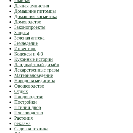
Главная
Дачная амнистия
Домашние питомцы
Домашняя косметика
Домоводство
Законопроекты
Защита
Зеленая аптека
Земледелие
Инвентарь
Кодексы и ФЗ
Кухонные истории
Ландшафтный дизайн
Лекарственные травы
Материаловедение
Народная медицина
Овощеводство
Отдых
Плодоводство
Постройки
Птичий двор
Пчеловодство
Растения
реклама
Садовая техника