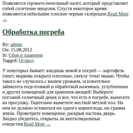
Появляется серовато-пепельный налет, который представляет
собой сплетение мицелия. Спустя некоторое время
появляются небольшие плоские черные склероции.
Read More
→
Обработка погреба
2012-
By:
admin
08-
On:
15.08.2012
15
In:
Сбор и хранение
Tagged:
Огород
У некоторых бывает: входишь зимой в погреб — картофель
гниет, морковь покрыта плесенью, свеклу точат мыши. Чтобы
такого не случилось с вашим урожаем, основательно
займитесь подготовкой и обработкой наземных, углубленных
и других помещений для хранения овощей! Выберите
погожий солнечный денек и все, что есть в погребе, вынесите
на просушку. Тщательно выметите жесткой метлой пол. На
нем не должно оставаться ни одного корнеплода, ни грамма
земли. Проветрите помещение, раскрыв настежь дверь.
Заодно убедитесь, открыты ли вентиляционные
отверстия.
Read More →