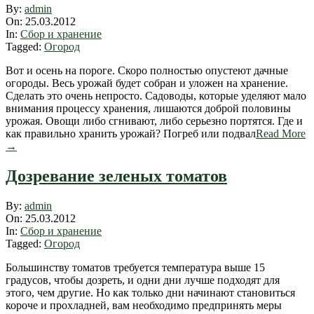
2012-
By:
admin
03-
On:
25.03.2012
25
In:
Сбор и хранение
Tagged:
Огород
Вот и осень на пороге. Скоро полностью опустеют дачные
огороды. Весь урожай будет собран и уложен на хранение.
Сделать это очень непросто. Садоводы, которые уделяют мало
внимания процессу хранения, лишаются доброй половины
урожая. Овощи либо сгнивают, либо серьезно портятся. Где и
как правильно хранить урожай? Погреб или подвал
Read More
→
Дозревание зеленых томатов
2012-
By:
admin
03-
On:
25.03.2012
25
In:
Сбор и хранение
Tagged:
Огород
Большинству томатов требуется температура выше 15
градусов, чтобы дозреть, и одни дни лучше подходят для
этого, чем другие. Но как только дни начинают становиться
короче и прохладней, вам необходимо предпринять меры