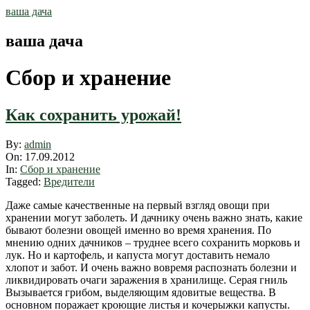
Skip
ваша дача
to
content
ваша дача
Сбор и хранение
Как сохранить урожай!
2012-
By:
admin
09-
On:
17.09.2012
17
In:
Сбор и хранение
Tagged:
Вредители
Даже самые качественные на первый взгляд овощи при
хранении могут заболеть. И дачнику очень важно знать, какие
бывают болезни овощей именно во время хранения. По
мнению одних дачников – труднее всего сохранить морковь и
лук. Но и картофель, и капуста могут доставить немало
хлопот и забот. И очень важно вовремя распознать болезни и
ликвидировать очаги заражения в хранилище. Серая гниль
Вызывается грибом, выделяющим ядовитые вещества. В
основном поражает кроющие листья и кочерыжки капусты.