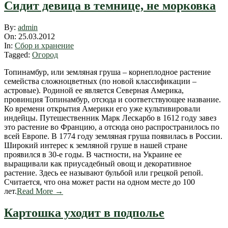
Сидит девица в темнице, не морковка
2012-
By:
admin
03-
On:
25.03.2012
25
In:
Сбор и хранение
Tagged:
Огород
Топинамбур, или земляная груша – корнеплодное растение
семейства сложноцветных (по новой классификации –
астровые). Родиной ее является Северная Америка,
провинция Топинамбур, отсюда и соответствующее название.
Ко времени открытия Америки его уже культивировали
индейцы. Путешественник Марк Лескарбо в 1612 году завез
это растение во Францию, а отсюда оно распространилось по
всей Европе. В 1774 году земляная груша появилась в России.
Широкий интерес к земляной груше в нашей стране
проявился в 30-е годы. В частности, на Украине ее
выращивали как приусадебный овощ и декоративное
растение. Здесь ее называют бульбой или грецкой репой.
Считается, что она может расти на одном месте до 100
лет.
Read More →
Картошка уходит в подполье