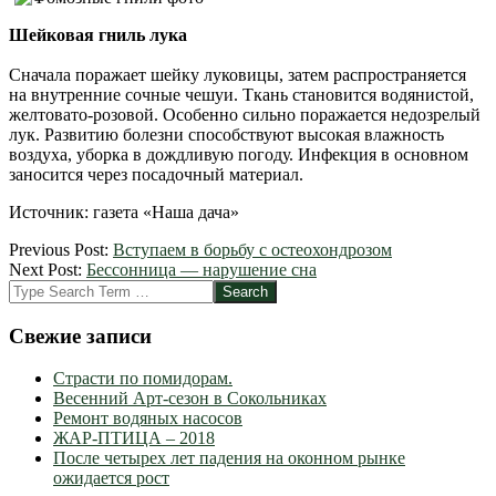
Шейковая гниль лука
Сначала поражает шейку луковицы, затем распространяется
на внутренние сочные чешуи. Ткань становится водянистой,
желтовато-розовой. Особенно сильно поражается недозрелый
лук. Развитию болезни способствуют высокая влажность
воздуха, уборка в дождливую погоду. Инфекция в основном
заносится через посадочный материал.
Источник: газета «Наша дача»
2012-
Previous Post:
Вступаем в борьбу с остеохондрозом
09-
Next Post:
Бессонница — нарушение сна
17
Search
Свежие записи
Страсти по помидорам.
Весенний Арт-сезон в Сокольниках
Ремонт водяных насосов
ЖАР-ПТИЦА – 2018
После четырех лет падения на оконном рынке
ожидается рост