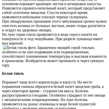
основном поражает кроющие листья и кочерыжки капусты.
Появляется серовато-пепельный налет, который представляет
собой сплетение мицелия. Спустя некоторое время
появляются небольшие плоские черные склероции.
При обнаружении признаков этого заболевания срочно нужно
очистить кочаны от больных листьев, иначе споры разлетятся
и осядут на здоровых овощах.
На луке серая гниль проявляется в виде серого налета на
поверхности и под чешуйками. При разрезе луковица имеет
вид вареной.
Заражению овощей серой гнилью,
особенно если они подвявшие или подмороженные,
способствуют пониженные температуры и высокая влажность
в хранилище. Возбудитель может проникать и через грязную
тару.
Белая гниль
Поражает чаще всего корнеплоды и капусту. На месте
поражения сначала образуется белый налет мицелия гриба, а
через некоторое время – студенистая масса. Болезнь
распространяется гнездами. Особенно страдают от нее овощи
с механическими повреждениями. На луке болезнь
проявляется на донце луковицы в виде белой пушистой
грибницы с мелкими черными склероциями.