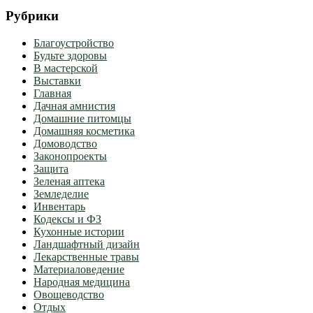
Рубрики
Благоустройство
Будьте здоровы
В мастерской
Выставки
Главная
Дачная амнистия
Домашние питомцы
Домашняя косметика
Домоводство
Законопроекты
Защита
Зеленая аптека
Земледелие
Инвентарь
Кодексы и ФЗ
Кухонные истории
Ландшафтный дизайн
Лекарственные травы
Материаловедение
Народная медицина
Овощеводство
Отдых