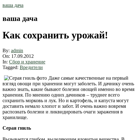
Skip
ваша дача
to
content
ваша дача
Как сохранить урожай!
By:
admin
On:
17.09.2012
In:
Сбор и хранение
Tagged:
Вредители
Даже самые качественные на первый
взгляд овощи при хранении могут заболеть. И дачнику очень
важно знать, какие бывают болезни овощей именно во время
хранения. По мнению одних дачников – труднее всего
сохранить морковь и лук. Но и картофель, и капуста могут
доставить немало хлопот и забот. И очень важно вовремя
распознать болезни и ликвидировать очаги заражения в
хранилище.
Серая гниль
Вызывается грибом, выделяющим ядовитые вещества. В