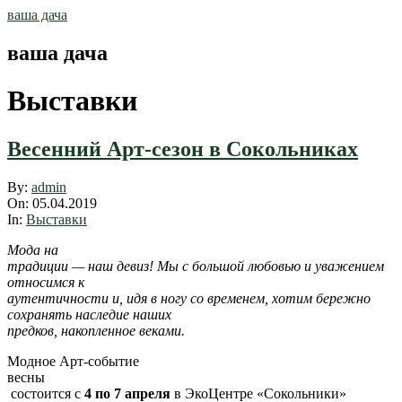
Skip
ваша дача
to
content
ваша дача
Выставки
Весенний Арт-сезон в Сокольниках
2019-
By:
admin
04-
On:
05.04.2019
05
In:
Выставки
Мода на
традиции — наш девиз! Мы с большой любовью и уважением
относимся к
аутентичности и, идя в ногу со временем, хотим бережно
сохранять наследие наших
предков, накопленное веками.
Модное Арт-событие
весны
состоится с
4 по 7 апреля
в ЭкоЦентре «Сокольники»