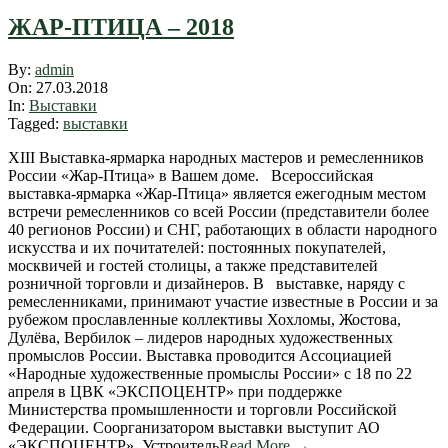
ЖАР-ПТИЦА – 2018
2018-
By:
admin
03-
On:
27.03.2018
27
In:
Выставки
Tagged:
выставки
XIII Выставка-ярмарка народных мастеров и ремесленников
России «Жар-Птица» в Вашем доме. Всероссийская
выставка-ярмарка «Жар-Птица» является ежегодным местом
встречи ремесленников со всей России (представители более
40 регионов России) и СНГ, работающих в области народного
искусства и их почитателей: постоянных покупателей,
москвичей и гостей столицы, а также представителей
розничной торговли и дизайнеров. В выставке, наряду с
ремесленниками, принимают участие известные в России и за
рубежом прославленные коллективы Хохломы, Жостова,
Дулёва, Вербилок – лидеров народных художественных
промыcлов России. Выставка проводится Ассоциацией
«Народные художественные промыслы России» с 18 по 22
апреля в ЦВК «ЭКСПОЦЕНТР» при поддержке
Министерства промышленности и торговли Российской
Федерации. Соорганизатором выставки выступит АО
«ЭКСПОЦЕНТР». Устроитель
Read More →