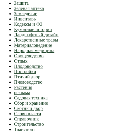
Защита
Зеленая аптека
Земледелие
Инвентарь
Кодексы и ФЗ
Кухонные истории
Ландшафтный дизайн
Лекарственные травы
Материаловедение
Народная медицина
Овощеводство
Отдых
Плодоводство
Постройки
Птичий двор
Пчеловодство
Растения
реклама
Садовая техника
Сбор и хранение
Скотный двор
Слово власти
Справочник
Строительство
Транспорт