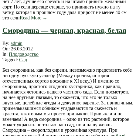
нет 7 лет, лучше его срезать и на штамб привить желанный
сорт. Но если деревце старше, то прививать нужно на ту
ветку, которая в прошлом году дала прирост не менее 40 см –
это если
Read More →
Смородина — черная, красная, белая
2012-
By:
admin
03-
On:
26.03.2012
26
In:
Плодоводство
Tagged:
Сад
Без смородины, как без сирени, невозможно представить себе
ни одну русскую усадьбу. (Между прочим, история
отечественных сортов восходит к XI веку.) И именно со
смородины, простого ягодного кустарника, как правило,
начинается летопись нашего частного сада. Если посмотреть
на нее другими глазами, то окажется, что это не только
вкусные, целебные ягоды и дежурное варенье. За привычным,
примелькавшимся обликом угадываются та свежесть и
красота, к которым мы просто привыкли. Привыкли и не
замечаем! А ведь смородина – одно из тех растений, которое
может украсить не только наш сад, но и нашу жизнь.
Смородина – скороплодная и урожайная культура. При
хорошем уходе с 3-4-летнего куста можно собирать до
Read