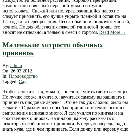
возбудителей болезней растений. Хорошо перепревший
компост или навозный перегной можно и нужно
использовать. Свежий или полуразложившийся навоз не
следует применять, его лучше укрыть пленкой и оставить на
1-2 года для перепревания. Песок обычно используют чистый,
речной. Но для облегчения тяжелой глинистой почвы его
вносят не отдельно, а только в смеси с торфом.
Read More →
Маленькие хитрости обычных
прививок
2012-
By:
admin
03-
On:
26.03.2012
26
In:
Плодоводство
Tagged:
Сад
Чтобы заложить сад, можно, конечно, купить где-то саженцы.
Но лучше все же, я считаю, научиться самому выращивать и
прививать плодовые деревья. Это не так уж сложно, было бы
желание. О различных способах прививки и технологии их
выполнения написано много. Я сам учился по книгам и на
собственных ошибках. Начинающим хочу рассказать о
некоторых особенностях прививки. В первую очередь, надо
знать куда, где и чем прививать. Если дичку или деревцу еще