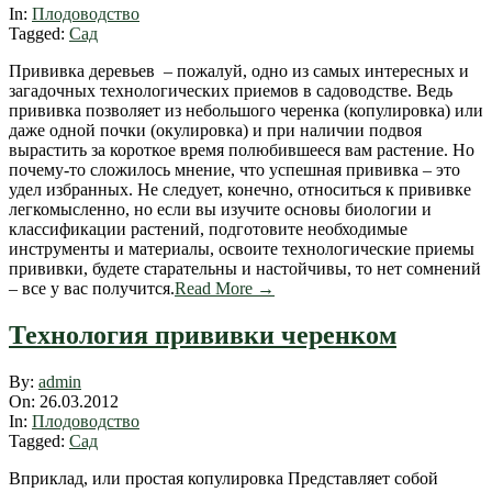
26
In:
Плодоводство
Tagged:
Сад
Прививка деревьев – пожалуй, одно из самых интересных и
загадочных технологических приемов в садоводстве. Ведь
прививка позволяет из небольшого черенка (копулировка) или
даже одной почки (окулировка) и при наличии подвоя
вырастить за короткое время полюбившееся вам растение. Но
почему-то сложилось мнение, что успешная прививка – это
удел избранных. Не следует, конечно, относиться к прививке
легкомысленно, но если вы изучите основы биологии и
классификации растений, подготовите необходимые
инструменты и материалы, освоите технологические приемы
прививки, будете старательны и настойчивы, то нет сомнений
– все у вас получится.
Read More →
Технология прививки черенком
2012-
By:
admin
03-
On:
26.03.2012
26
In:
Плодоводство
Tagged:
Сад
Вприклад, или простая копулировка Представляет собой