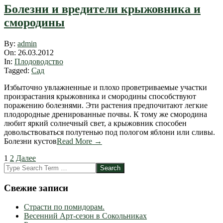
Болезни и вредители крыжовника и
смородины
2012-
By:
admin
03-
On:
26.03.2012
26
In:
Плодоводство
Tagged:
Сад
Избыточно увлажненные и плохо проветриваемые участки
произрастания крыжовника и смородины способствуют
поражению болезнями. Эти растения предпочитают легкие
плодородные дренированные почвы. К тому же смородина
любит яркий солнечный свет, а крыжовник способен
довольствоваться полутенью под пологом яблони или сливы.
Болезни кустов
Read More →
Пагинация
1
2
Далее
Search
записей
Свежие записи
Страсти по помидорам.
Весенний Арт-сезон в Сокольниках