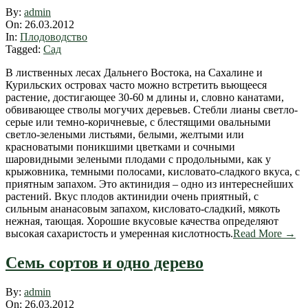
2012-
By:
admin
03-
On:
26.03.2012
26
In:
Плодоводство
Tagged:
Сад
В лиственных лесах Дальнего Востока, на Сахалине и
Курильских островах часто можно встретить вьющееся
растение, достигающее 30-60 м длины и, словно канатами,
обвивающее стволы могучих деревьев. Стебли лианы светло-
серые или темно-коричневые, с блестящими овальными
светло-зелеными листьями, белыми, желтыми или
красноватыми поникшими цветками и сочными
шаровидными зелеными плодами с продольными, как у
крыжовника, темными полосами, кисловато-сладкого вкуса, с
приятным запахом. Это актинидия – одно из интереснейших
растений. Вкус плодов актинидии очень приятный, с
сильным ананасовым запахом, кисловато-сладкий, мякоть
нежная, тающая. Хорошие вкусовые качества определяют
высокая сахаристость и умеренная кислотность.
Read More →
Семь сортов и одно дерево
2012-
By:
admin
03-
On:
26.03.2012