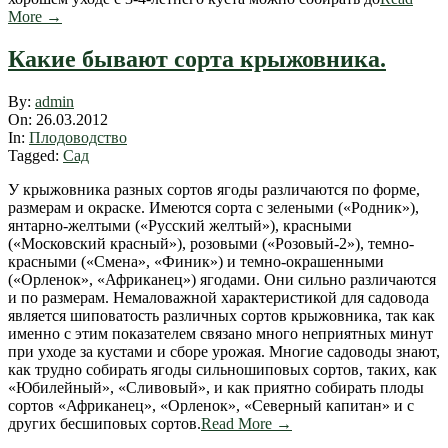
More →
Какие бывают сорта крыжовника.
2012-
By:
admin
03-
On:
26.03.2012
26
In:
Плодоводство
Tagged:
Сад
У крыжовника разных сортов ягоды различаются по форме,
размерам и окраске. Имеются сорта с зелеными («Родник»),
янтарно-желтыми («Русский желтый»), красными
(«Московский красный»), розовыми («Розовый-2»), темно-
красными («Смена», «Финик») и темно-окрашенными
(«Орленок», «Африканец») ягодами. Они сильно различаются
и по размерам. Немаловажной характеристикой для садовода
является шиповатость различных сортов крыжовника, так как
именно с этим показателем связано много неприятных минут
при уходе за кустами и сборе урожая. Многие садоводы знают,
как трудно собирать ягоды сильношиповых сортов, таких, как
«Юбилейный», «Сливовый», и как приятно собирать плоды
сортов «Африканец», «Орленок», «Северный капитан» и с
других бесшиповых сортов.
Read More →