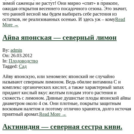
зимой саженцы не растут! Они мирно «спят» в прикопе,
ожидая открытия весеннего посадочного сезона. Это значит,
что ранней весной мы будем выбирать себе растения из
остатков, не реализованных осенью. И здесь уж – кому
Read
More →
Айва японская — северный лимон
2012-
By:
admin
03-
On:
26.03.2012
26
In:
Плодоводство
Tagged:
Сад
Айву японскую, или хеномелес японский не случайно
называют северным лимоном. Ведь обилие витамина С и
комплекс органических кислот, а также характерный запах
придают кислый вкус желтым плодам этого растения и
схожесть с лимоном. Дивные душистые плоды японской айвы
диаметром около 4 см. Они плотные, покрыты защитным
восковым налетом и поэтому отлично хранятся, долго источая
приятный аромат.
Read More →
Актинидия — северная сестра киви.