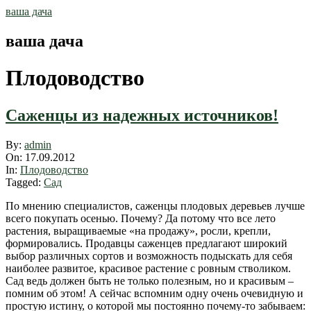
Skip
ваша дача
to
content
ваша дача
Плодоводство
Саженцы из надежных источников!
2012-
By:
admin
09-
On:
17.09.2012
17
In:
Плодоводство
Tagged:
Сад
По мнению специалистов, саженцы плодовых деревьев лучше
всего покупать осенью. Почему? Да потому что все лето
растения, выращиваемые «на продажу», росли, крепли,
формировались. Продавцы саженцев предлагают широкий
выбор различных сортов и возможность подыскать для себя
наиболее развитое, красивое растение с ровным стволиком.
Сад ведь должен быть не только полезным, но и красивым –
помним об этом! А сейчас вспомним одну очень очевидную и
простую истину, о которой мы постоянно почему-то забываем: