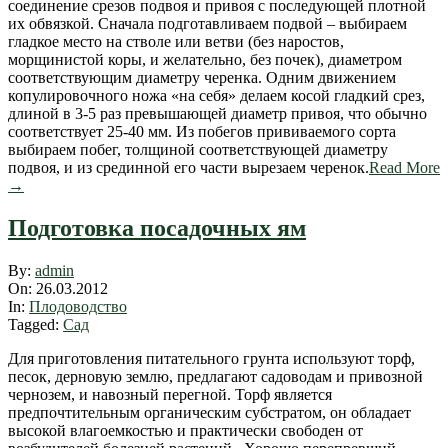
соединение срезов подвоя и привоя с последующей плотной
их обвязкой. Сначала подготавливаем подвой – выбираем
гладкое место на стволе или ветви (без наростов,
морщинистой коры, и желательно, без почек), диаметром
соответствующим диаметру черенка. Одним движением
копулировочного ножа «на себя» делаем косой гладкий срез,
длиной в 3-5 раз превышающей диаметр привоя, что обычно
соответствует 25-40 мм. Из побегов прививаемого сорта
выбираем побег, толщиной соответствующей диаметру
подвоя, и из срединной его части вырезаем черенок.
Read More
→
Подготовка посадочных ям
2012-
By:
admin
03-
On:
26.03.2012
26
In:
Плодоводство
Tagged:
Сад
Для приготовления питательного грунта используют торф,
песок, дерновую землю, предлагают садоводам и привозной
чернозем, и навозный перегной. Торф является
предпочтительным органическим субстратом, он обладает
высокой влагоемкостью и практически свободен от