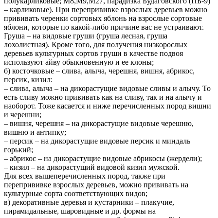
полукарликовые; М8,М9,М27, парадизка Будаговского (ПБ-9)
– карликовые). При перепрививке взрослых деревьев можно
прививать черенки сортовых яблонь на взрослые сортовые
яблони, которые по какой-либо причине вас не устраивают.
Груша – на видовые груши (груша лесная, груша
лохолистная). Кроме того, для получения низкорослых
деревьев культурных сортов груши в качестве подвоя
используют айву обыкновенную и ее клоны;
б) косточковые – слива, алыча, черешня, вишня, абрикос,
персик, кизил:
– слива, алыча – на дикорастущие видовые сливы и алычу. То
есть сливу можно прививать как на сливу, так и на алычу и
наоборот. Тоже касается и ниже перечисленных пород вишни
и черешни;
– вишня, черешня – на дикорастущие видовые черешню,
вишню и антипку;
– персик – на дикорастущие видовые персик и миндаль
горький;
– абрикос – на дикорастущие видовые абрикосы (жердели);
– кизил – на дикорастущий видовой кизил мужской.
Для всех вышеперечисленных пород, также при
перепрививке взрослых деревьев, можно прививать на
культурные сорта соответствующих видов;
в) декоративные деревья и кустарники – плакучие,
пирамидальные, шаровидные и др. формы на