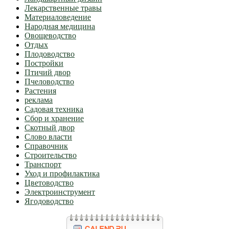
Лекарственные травы
Материаловедение
Народная медицина
Овощеводство
Отдых
Плодоводство
Постройки
Птичий двор
Пчеловодство
Растения
реклама
Садовая техника
Сбор и хранение
Скотный двор
Слово власти
Справочник
Строительство
Транспорт
Уход и профилактика
Цветоводство
Электроинструмент
Ягодоводство