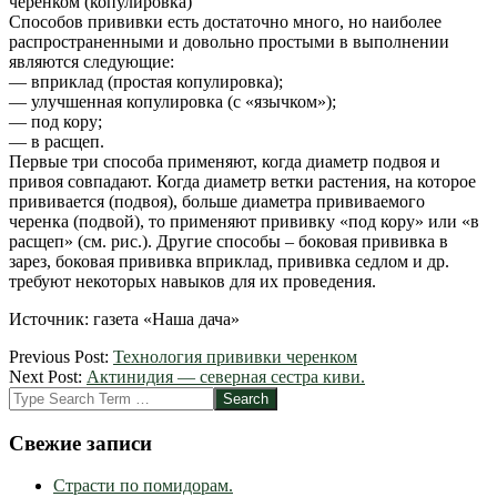
черенком (копулировка)
Способов прививки есть достаточно много, но наиболее
распространенными и довольно простыми в выполнении
являются следующие:
— вприклад (простая копулировка);
— улучшенная копулировка (с «язычком»);
— под кору;
— в расщеп.
Первые три способа применяют, когда диаметр подвоя и
привоя совпадают. Когда диаметр ветки растения, на которое
прививается (подвоя), больше диаметра прививаемого
черенка (подвой), то применяют прививку «под кору» или «в
расщеп» (см. рис.). Другие способы – боковая прививка в
зарез, боковая прививка вприклад, прививка седлом и др.
требуют некоторых навыков для их проведения.
Источник: газета «Наша дача»
2012-
Previous Post:
Технология прививки черенком
03-
Next Post:
Актинидия — северная сестра киви.
26
Search
Свежие записи
Страсти по помидорам.