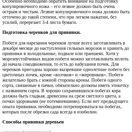
Особенно необходимо обратить внимание на подготовку
копулировочного ножа – его лезвие должно быть очень
острым и чистым. Лезвие копулировочного ножа должно быть
отточено до такой степени, что при легком нажатии, без
усилий, перерезает 3-4 листа бумаги.
Подготовка черенков для прививки.
Побеги для нарезания черенков лучше всего заготавливать в
декабре месяце до наступления сильных морозов и хранить до
прививки в холодильнике, подвале или траншеях. Хотя у
морозоустойчивых видов побеги можно заготавливать вплоть
до начала сокодвижения, то есть до набухания почек. Для
черенков пригодны хорошо вызревшие однолетние побеги без
цветочных почек, кроме «волчков» и «жировиков». Побеги
желательно брать с южной стороны кроны. Побеги одного
сорта, связанные в пачки, обязательно должны иметь этикетку
с названием сорта. В хорошо сохранившихся побегах кора
должна быть гладкая, древесина на срезе светлого цвета, а
почки здоровыми (не потемневшими). Если нет предыдущего
опыта прививки, необходимо потренироваться на побегах,
которых после обрезки сада всегда в изобилии.
Способы прививки деревьев