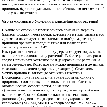
инструменты и материалы, освоите технологические приемы
прививки, будете старательны и настойчивы, то нет сомнений
– все у вас получится.
Что нужно знать о биологии и классификации растений
В какие бы строки не производилась прививка, черенок
(привой) должен иметь почки, которые не начали развиваться.
Для этого их следует заготавливать в ноябре-марте и до
прививки хранить в холодильнике или подвале при
температуре не выше +2-4°С.
Как правило, начинать прививку дерева следует тогда, когда
начинается сокодвижение у растений. В более ранние сроки
следует прививать косточковые и декоративные растения, а
затем семечковые. Косточковые можно прививать и до начала
сокодвижения (конец февраля-март-апрель). Семечковые
можно прививать вплоть до окончания цветения.
В основном прививаются культурные сорта на «дикие»,
природные соответствующие виды, или виды близкие по
биологическим особенностям, а именно:
а) семечковые – яблоня и груша – культурные сорта яблони –
на видовые яблони (яблоня лесная) или вегетативные
(клоновые) подвои – среднерослые, полукарликовые,
карликовые (М3, М4, ММ106 – среднерослые; М7, М26 –