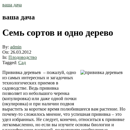
Skip
ваша дача
to
content
ваша дача
Семь сортов и одно дерево
By:
admin
On:
26.03.2012
In:
Плодоводство
Tagged:
Сад
Прививка деревьев – пожалуй, одно
из самых интересных и загадочных
технологических приемов в
садоводстве. Ведь прививка
позволяет из небольшого черенка
(копулировка) или даже одной почки
(окулировка) и при наличии подвоя
вырастить за короткое время полюбившееся вам растение. Но
почему-то сложилось мнение, что успешная прививка – это
удел избранных. Не следует, конечно, относиться к прививке
легкомысленно, но если вы изучите основы биологии и
классификации растений, подготовите необходимые