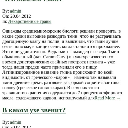
2012-
By:
admin
04-
On:
20.04.2012
20
In:
Лекарственные травы
Однажды средиземноморские биологи решили проверить, в
какие сроки выгоднее разводить тмин, чтоб не растрачивать
драгоценную влагу на полив, и выяснили, что тмин лучше
сеять попозже, в конце осени, когда становится прохладнее.
Это и не удивительно. Ведь тмин – выходец с севера. Тмин
обыкновенный (лат. Carum Сarvi) в культуре известен со
времен доисторических свайных построек неолита – уже
тогда наши предки часто применяли его в пищу.
Латинизированное название тмина происходит, по всей
видимости, от греческого «карон» – именно так называли
тмин древние греки, разглядев за формой соцветия-зонтика
голову (греческое слово «кара»). В семенах этого
травянистого растения содержится до 7 процентов эфирного
масла, содержащего карвон, используемый для
Read More →
В каком ухе звенит?
2012-
By:
admin
04-
On:
20.04.2012