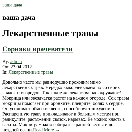
Skip
ваша дача
to
content
ваша дача
Лекарственные травы
Сорняки врачеватели
2012-
By:
admin
04-
On:
23.04.2012
23
In:
Лекарственные травы
Довольно часто мы равнодушно проходим мимо
лекарственных трав. Нередко выкорчевываем их со своих
грядок и огородов. Так какие же лекарства нас окружают?
Мокрица или звездчатка растет на каждом огороде. Сок травы
мокрицы помогает при бронхите, плеврите, болях в сердце.
Он усиливает обмен веществ, способствует похудению.
Распаренную траву прикладывают к больным местам при
радикулите, растяжении связок, нарывах. Ее можно класть в
салаты. Мокрицу можно собирать с ранней весны и до
поздней осени.
Read More →