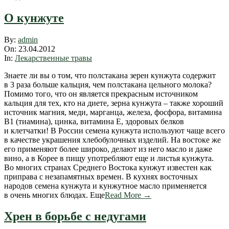
О кунжуте
2012-
By:
admin
04-
On:
23.04.2012
23
In:
Лекарственные травы
Знаете ли вы о том, что полстакана зерен кунжута содержит
в 3 раза больше кальция, чем полстакана цельного молока?
Помимо того, что он является прекрасным источником
кальция для тех, кто на диете, зерна кунжута – также хороший
источник магния, меди, марганца, железа, фосфора, витамина
В1 (тиамина), цинка, витамина Е, здоровых белков
и клетчатки! В России семена кунжута используют чаще всего
в качестве украшения хлебобулочных изделий. На востоке же
его применяют более широко, делают из него масло и даже
вино, а в Корее в пищу употребляют еще и листья кунжута.
Во многих странах Среднего Востока кунжут известен как
приправа с незапамятных времен. В кухнях восточных
народов семена кунжута и кунжутное масло применяется
в очень многих блюдах. Еще
Read More →
Хрен в борьбе с недугами