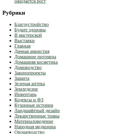
ожидается рост
Рубрики
Благоустройство
Будьте здоровы
В мастерской
Выставки
Главная
Дачная амнистия
Домашние питомцы
Домашняя косметика
Домоводство
Законопроекты
Защита
Зеленая аптека
Земледелие
Инвентарь
Кодексы и ФЗ
Кухонные истории
Ландшафтный дизайн
Лекарственные травы
Материаловедение
Народная медицина
Овощеводство