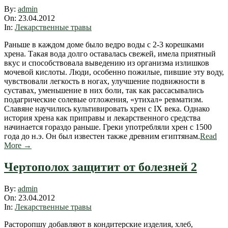
2012-
By:
admin
04-
On:
23.04.2012
23
In:
Лекарственные травы
Раньше в каждом доме было ведро воды с 2-3 корешками
хрена. Такая вода долго оставалась свежей, имела приятный
вкус и способствовала выведению из организма излишков
мочевой кислоты. Люди, особенно пожилые, пившие эту воду,
чувствовали легкость в ногах, улучшение подвижности в
суставах, уменьшение в них боли, так как рассасывались
подагрические солевые отложения, «утихал» ревматизм.
Славяне научились культивировать хрен с IX века. Однако
история хрена как приправы и лекарственного средства
начинается гораздо раньше. Греки употребляли хрен с 1500
года до н.э. Он был известен также древним египтянам.
Read
More →
Чертополох защитит от болезней 2
2012-
By:
admin
04-
On:
23.04.2012
23
In:
Лекарственные травы
Расторопшу добавляют в кондитерские изделия, хлеб,