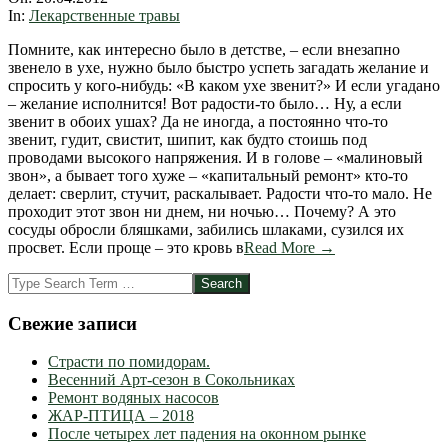
20
In:
Лекарственные травы
Помните, как интересно было в детстве, – если внезапно
звенело в ухе, нужно было быстро успеть загадать желание и
спросить у кого-нибудь: «В каком ухе звенит?» И если угадано
– желание исполнится! Вот радости-то было… Ну, а если
звенит в обоих ушах? Да не иногда, а постоянно что-то
звенит, гудит, свистит, шипит, как будто стоишь под
проводами высокого напряжения. И в голове – «малиновый
звон», а бывает того хуже – «капитальный ремонт» кто-то
делает: сверлит, стучит, раскалывает. Радости что-то мало. Не
проходит этот звон ни днем, ни ночью… Почему? А это
сосуды обросли бляшками, забились шлаками, сузился их
просвет. Если проще – это кровь в
Read More →
Search
Свежие записи
Страсти по помидорам.
Весенний Арт-сезон в Сокольниках
Ремонт водяных насосов
ЖАР-ПТИЦА – 2018
После четырех лет падения на оконном рынке