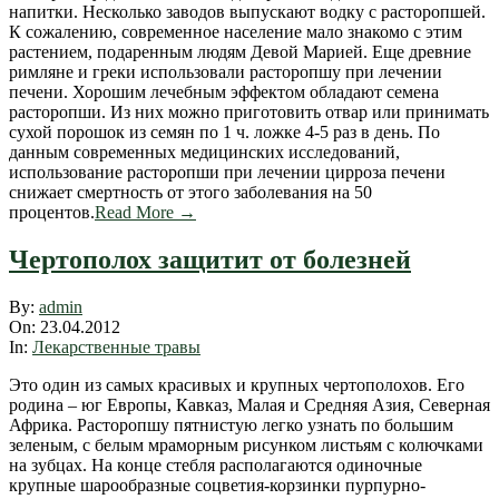
напитки. Несколько заводов выпускают водку с расторопшей.
К сожалению, современное население мало знакомо с этим
растением, подаренным людям Девой Марией. Еще древние
римляне и греки использовали расторопшу при лечении
печени. Хорошим лечебным эффектом обладают семена
расторопши. Из них можно приготовить отвар или принимать
сухой порошок из семян по 1 ч. ложке 4-5 раз в день. По
данным современных медицинских исследований,
использование расторопши при лечении цирроза печени
снижает смертность от этого заболевания на 50
процентов.
Read More →
Чертополох защитит от болезней
2012-
By:
admin
04-
On:
23.04.2012
23
In:
Лекарственные травы
Это один из самых красивых и крупных чертополохов. Его
родина – юг Европы, Кавказ, Малая и Средняя Азия, Северная
Африка. Расторопшу пятнистую легко узнать по большим
зеленым, с белым мраморным рисунком листьям с колючками
на зубцах. На конце стебля располагаются одиночные
крупные шарообразные соцветия-корзинки пурпурно-