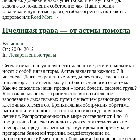
лимоном. Добавки к чаю существовали на Руси всегда,
задолго до появления собственно чая. Наши предки
заваривали душистые травы, чтобы согреться, поправить
здоровье или
Read More →
Пчелиная трава — от астмы помогла
2012-
By:
admin
04-
On:
20.04.2012
20
In:
Лекарственные травы
Сейчас никого не удивляет, что маленькие дети и школьники
носят с собой ингаляторы. Астма захватила каждого 7-8
человека. Даже современные методы лечения, лекарства и
ингаляторы – не всегда могут избавить человека от астмы.
Как же спасались наши предки – когда болезнь сдавила грудь?
Бронхиальная астма – хроническое воспалительное
заболевание дыхательных путей с участием разно­образных
клеточных элементов. Бронхиальная обструкция обратима
частично или полностью, спонтанно или под влиянием
лечения. Распространенность в мире составляет от 4 до 10
процентов. Для лечения используются симптоматические
препараты, предназначенные для купирования приступа, и
препараты базисной терапии, воздействующие на
патогенетический механизм заболевания. Грозное осложнение