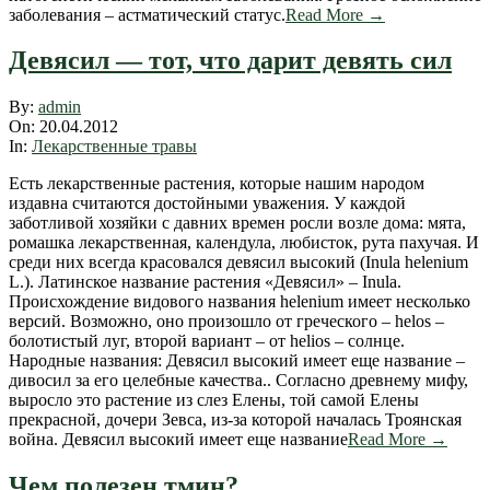
заболевания – астматический статус.
Read More →
Девясил — тот, что дарит девять сил
2012-
By:
admin
04-
On:
20.04.2012
20
In:
Лекарственные травы
Есть лекарственные растения, которые нашим народом
издавна считаются достойными уважения. У каждой
заботливой хозяйки с давних времен росли возле дома: мята,
ромашка лекарственная, календула, любисток, рута пахучая. И
среди них всегда красовался девясил высокий (Inula helenium
L.). Латинское название растения «Девясил» – Inula.
Происхождение видового названия helenium имеет несколько
версий. Возможно, оно произошло от греческого – helos –
болотистый луг, второй вариант – от helios – солнце.
Народные названия: Девясил высокий имеет еще название –
дивосил за его целебные качества.. Согласно древнему мифу,
выросло это растение из слез Елены, той самой Елены
прекрасной, дочери Зевса, из-за которой началась Троянская
война. Девясил высокий имеет еще название
Read More →
Чем полезен тмин?