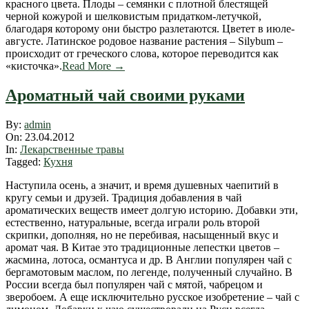
красного цвета. Плоды – семянки с плотной блестящей
черной кожурой и шелковистым придатком-летучкой,
благодаря которому они быстро разлетаются. Цветет в июле-
августе. Латинское родовое название растения – Silybum –
происходит от греческого слова, которое переводится как
«кисточка».
Read More →
Ароматный чай своими руками
2012-
By:
admin
04-
On:
23.04.2012
23
In:
Лекарственные травы
Tagged:
Кухня
Наступила осень, а значит, и время душевных чаепитий в
кругу семьи и друзей. Традиция добавления в чай
ароматических веществ имеет долгую историю. Добавки эти,
естественно, натуральные, всегда играли роль второй
скрипки, дополняя, но не перебивая, насыщенный вкус и
аромат чая. В Китае это традиционные лепестки цветов –
жасмина, лотоса, османтуса и др. В Англии популярен чай с
бергамотовым маслом, по легенде, полученный случайно. В
России всегда был популярен чай с мятой, чабрецом и
зверобоем. А еще исключительно русское изобретение – чай с