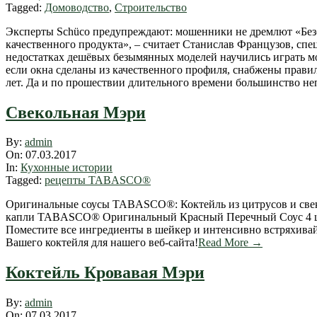
Tagged:
Домоводство
,
Строительство
Эксперты Schüco предупреждают: мошенники не дремлют «Безоп
качественного продукта», – считает Станислав Французов, сп
недостатках дешёвых безымянных моделей научились играть м
если окна сделаны из качественного профиля, снабжены прави
лет. Да и по прошествии длительного времени большинство неп
Свекольная Мэри
2017-
By:
admin
03-
On:
07.03.2017
07
In:
Кухонные истории
Tagged:
рецепты TABASCO®
Оригинальные соусы TABASCO®: Коктейль из цитрусов и све
капли TABASCO® Оригинальный Красный Перечный Соус 4
Поместите все ингредиенты в шейкер и интенсивно встряхивайт
Вашего коктейля для нашего веб-сайта!
Read More →
Коктейль Кровавая Мэри
2017-
By:
admin
03-
On:
07.03.2017