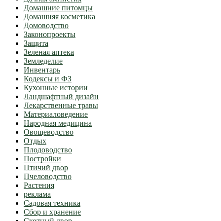
Домашние питомцы
Домашняя косметика
Домоводство
Законопроекты
Защита
Зеленая аптека
Земледелие
Инвентарь
Кодексы и ФЗ
Кухонные истории
Ландшафтный дизайн
Лекарственные травы
Материаловедение
Народная медицина
Овощеводство
Отдых
Плодоводство
Постройки
Птичий двор
Пчеловодство
Растения
реклама
Садовая техника
Сбор и хранение
Скотный двор