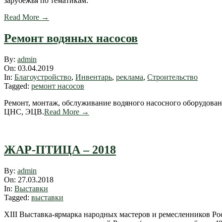
зарубежья по тематикам:
Read More →
Ремонт водяных насосов
2019-
By:
admin
04-
On:
03.04.2019
03
In:
Благоустройство
,
Инвентарь
,
реклама
,
Строительство
Tagged:
ремонт насосов
Ремонт, монтаж, обслуживание водяного насосного оборудова
ЦНС, ЭЦВ.
Read More →
ЖАР-ПТИЦА – 2018
2018-
By:
admin
03-
On:
27.03.2018
27
In:
Выставки
Tagged:
выставки
XIII Выставка-ярмарка народных мастеров и ремесленников Р