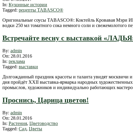
07
In:
Кухонные истории
Tagged:
рецепты TABASCO®
Оригинальные соусы TABASCO®: Коктейль Кровавая Мэри ИН
водки 250 мл томатного сока немного соли и свежемолотого
Встречайте весну с выставкой «ЛАДЬЯ
2016-
By:
admin
01-
On:
28.01.2016
28
In:
реклама
Tagged:
выставки
Долгожданный праздник красоты и таланта увидят москвичи и
дня пройдёт XXII выставка-ярмарка народных художественных
промыслов, художников и индивидуально работающих мастеров
Проснись, Царица цветов!
2016-
By:
admin
01-
On:
28.01.2016
28
In:
Растения
,
Цветоводство
Tagged:
Сад
,
Цветы