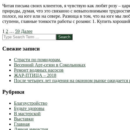
Читая письма своих клиентов, я чувствую как любят розу – ца
природы, думая, что это связанно с невыполнимыми трудностям
полосе, на юге или на севере. Разница в том, что на юге мы люб
ступени, главные тонкости работы с розами: 1. Купить хороший
Пагинация
1
2
…
59
Далее
Search
записей
Свежие записи
Страсти по помидорам.
Весенний Арт-сезон в Сокольниках
Ремонт водяных насосов
ЖАР-ПТИЦА – 2018
После четырех лет падения на оконном рынке ожидается 
Рубрики
Благоустройство
Будьте здоровы
В мастерской
Выставки
Главная
Дачная амнистия