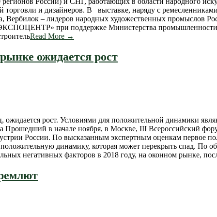
0 регионов России) и СНГ, работающих в области народного иск
й торговли и дизайнеров. В выставке, наряду с ремесленниками
а, Вербилок – лидеров народных художественных промыcлов Ро
 «ЭКСПОЦЕНТР» при поддержке Министерства промышленности 
троитель
Read More →
 рынке ожидается рост
ц, ожидается рост. Условиями для положительной динамики явля
да Прошедший в начале ноября, в Москве, III Всероссийский фо
устрии России. По высказанным экспертным оценкам первое пол
 положительную динамику, которая может перекрыть спад. По о
льных негативных факторов в 2018 году, на оконном рынке, пос
дремлют