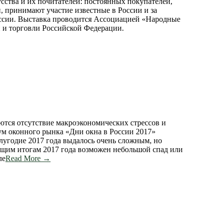
усства и их почитателей: постоянных покупателей,
, принимают участие известные в России и за
ссии. Выставка проводится Ассоциацией «Народные
и торговли Российской Федерации.
ются отсутствие макроэкономических стрессов и
рум оконного рынка «Дни окна в России 2017»
угодие 2017 года выдалось очень сложным, но
бщим итогам 2017 года возможен небольшой спад или
ле
Read More →