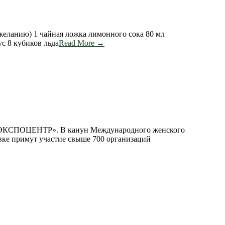
анию) 1 чайная ложка лимонного сока 80 мл
с 8 кубиков льда
Read More →
ВК «ЭКСПОЦЕНТР». В канун Международного женского
вке примут участие свыше 700 организаций