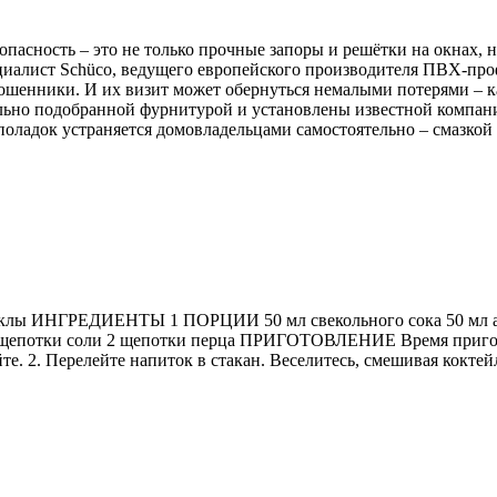
асность – это не только прочные запоры и решётки на окнах, н
ециалист Schüco, ведущего европейского производителя ПВХ-пр
ошенники. И их визит может обернуться немалыми потерями – к
льно подобранной фурнитурой и установлены известной компани
оладок устраняется домовладельцами самостоятельно – смазкой 
клы ИНГРЕДИЕНТЫ 1 ПОРЦИИ 50 мл свекольного сока 50 мл апе
 щепотки соли 2 щепотки перца ПРИГОТОВЛЕНИЕ Время при
е. 2. Перелейте напиток в стакан. Веселитесь, смешивая кокте