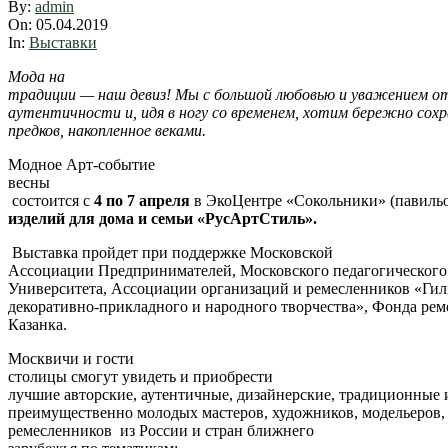
2019-
By:
admin
04-
On:
05.04.2019
05
In:
Выставки
Мода на
традиции — наш девиз! Мы с большой любовью и уважением о
аутентичности и, идя в ногу со временем, хотим бережно сох
предков, накопленное веками.
Модное Арт-событие
весны
состоится с
4 по 7 апреля
в ЭкоЦентре «Сокольники» (павиль
изделий для дома и семьи «РусАртСтиль».
Выставка пройдет при поддержке Московской
Ассоциации Предпринимателей, Московского педагогического
Университета, Ассоциации организаций и ремесленников «Ги
декоративно-прикладного и народного творчества», Фонда рем
Казанка.
Москвичи и гости
столицы смогут увидеть и приобрести
лучшие авторские, аутентичные, дизайнерские, традиционные 
преимущественно молодых мастеров, художников, модельеров,
ремесленников из России и стран ближнего