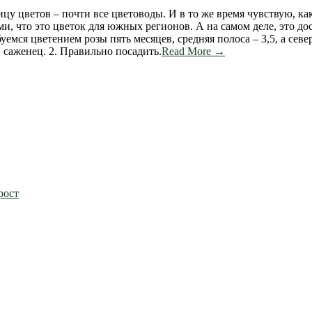
рицу цветов – почти все цветоводы. И в то же время чувствую, к
и, что это цветок для южных регионов. А на самом деле, это до
уемся цветением розы пять месяцев, средняя полоса – 3,5, а севе
 саженец. 2. Правильно посадить.
Read More →
рост