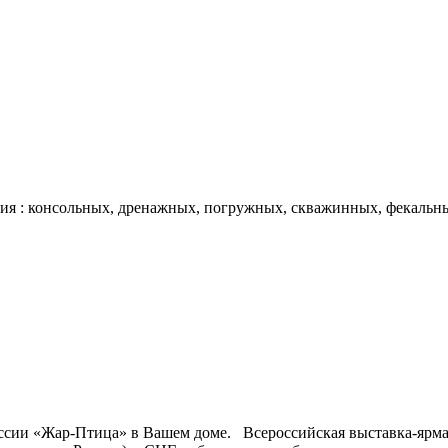
ния : консольных, дренажных, погружных, скважинных, фекальн
оссии «Жар-Птица» в Вашем доме. Всероссийская выставка-ярм