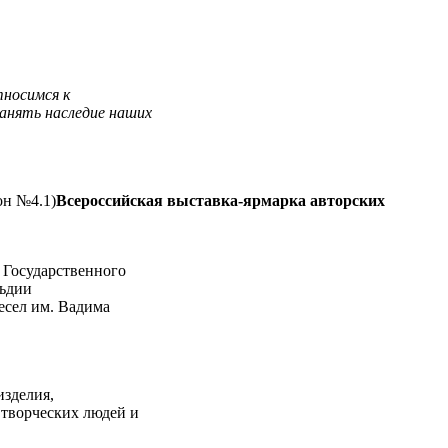
тносимся к
ранять наследие наших
он №4.1)
Всероссийская выставка-ярмарка авторских
 Государственного
льдии
есел им. Вадима
изделия,
 творческих людей и