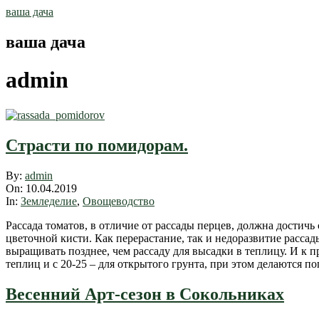
Skip
ваша дача
to
content
ваша дача
admin
Страсти по помидорам.
2019-
By:
admin
04-
On:
10.04.2019
10
In:
Земледелие
,
Овощеводство
Рассада томатов, в отличие от рассады перцев, должна достич
цветочной кисти. Как перерастание, так и недоразвитие рассад
выращивать позднее, чем рассаду для высадки в теплицу. И к 
теплиц и с 20-25 – для открытого грунта, при этом делаются п
Весенний Арт-сезон в Сокольниках