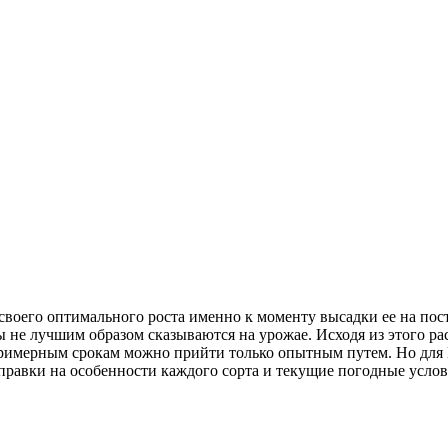
ь своего оптимального роста именно к моменту высадки ее на по
ы не лучшим образом сказываются на урожае. Исходя из этого ра
примерным срокам можно прийти только опытным путем. Но для П
оправки на особенности каждого сорта и текущие погодные услов