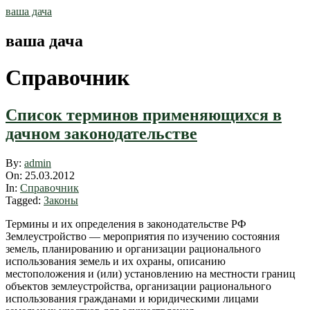
Skip
ваша дача
to
content
ваша дача
Справочник
Список терминов применяющихся в
дачном законодательстве
2012-
By:
admin
03-
On:
25.03.2012
25
In:
Справочник
Tagged:
Законы
Термины и их определения в законодательстве РФ
Землеустройство — мероприятия по изучению состояния
земель, планированию и организации рационального
использования земель и их охраны, описанию
местоположения и (или) установлению на местности границ
объектов землеустройства, организации рационального
использования гражданами и юридическими лицами