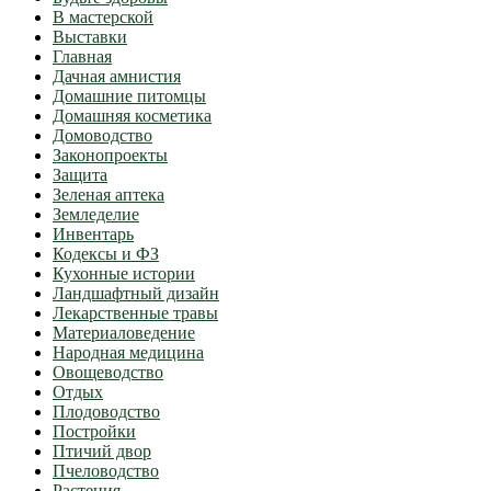
В мастерской
Выставки
Главная
Дачная амнистия
Домашние питомцы
Домашняя косметика
Домоводство
Законопроекты
Защита
Зеленая аптека
Земледелие
Инвентарь
Кодексы и ФЗ
Кухонные истории
Ландшафтный дизайн
Лекарственные травы
Материаловедение
Народная медицина
Овощеводство
Отдых
Плодоводство
Постройки
Птичий двор
Пчеловодство
Растения