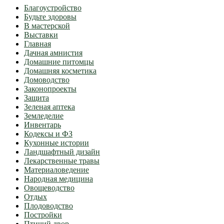
Благоустройство
Будьте здоровы
В мастерской
Выставки
Главная
Дачная амнистия
Домашние питомцы
Домашняя косметика
Домоводство
Законопроекты
Защита
Зеленая аптека
Земледелие
Инвентарь
Кодексы и ФЗ
Кухонные истории
Ландшафтный дизайн
Лекарственные травы
Материаловедение
Народная медицина
Овощеводство
Отдых
Плодоводство
Постройки
Птичий двор