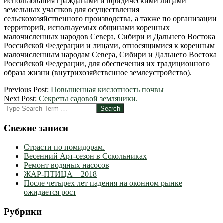
использования гражданами и юридическими лицами
земельных участков для осуществления
сельскохозяйственного производства, а также по организации
территорий, используемых общинами коренных
малочисленных народов Севера, Сибири и Дальнего Востока
Российской Федерации и лицами, относящимися к коренным
малочисленным народам Севера, Сибири и Дальнего Востока
Российской Федерации, для обеспечения их традиционного
образа жизни (внутрихозяйственное землеустройство).
2012-
Previous Post:
Повышенная кислотность почвы
03-
Next Post:
Секреты садовой земляники.
25
Search
Свежие записи
Страсти по помидорам.
Весенний Арт-сезон в Сокольниках
Ремонт водяных насосов
ЖАР-ПТИЦА – 2018
После четырех лет падения на оконном рынке
ожидается рост
Рубрики