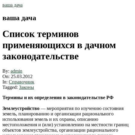
Skip
ваша дача
to
content
ваша дача
Список терминов
применяющихся в дачном
законодательстве
By:
admin
On:
25.03.2012
In:
Справочник
Tagged:
Законы
Термины и их определения в законодательстве РФ
Землеустройство
— мероприятия по изучению состояния
земель, планированию и организации рационального
использования земель и их охраны, описанию
местоположения и (или) установлению на местности границ
объектов землеустройства, организации рационального