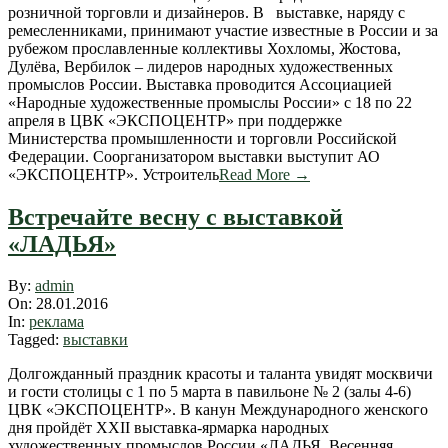
розничной торговли и дизайнеров. В выставке, наряду с
ремесленниками, принимают участие известные в России и за
рубежом прославленные коллективы Хохломы, Жостова,
Дулёва, Вербилок – лидеров народных художественных
промыcлов России. Выставка проводится Ассоциацией
«Народные художественные промыслы России» с 18 по 22
апреля в ЦВК «ЭКСПОЦЕНТР» при поддержке
Министерства промышленности и торговли Российской
Федерации. Соорганизатором выставки выступит АО
«ЭКСПОЦЕНТР». Устроитель
Read More →
Встречайте весну с выставкой
«ЛАДЬЯ»
2016-
By:
admin
01-
On:
28.01.2016
28
In:
реклама
Tagged:
выставки
Долгожданный праздник красоты и таланта увидят москвичи
и гости столицы с 1 по 5 марта в павильоне № 2 (залы 4-6)
ЦВК «ЭКСПОЦЕНТР». В канун Международного женского
дня пройдёт XXII выставка-ярмарка народных
художественных промыслов России «ЛАДЬЯ. Весенняя