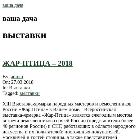
Skip
ваша дача
to
content
ваша дача
выставки
ЖАР-ПТИЦА – 2018
2018-
By:
admin
03-
On:
27.03.2018
27
In:
Выставки
Tagged:
выставки
XIII Выставка-ярмарка народных мастеров и ремесленников
России «Жар-Птица» в Вашем доме. Всероссийская
выставка-ярмарка «Жар-Птица» является ежегодным местом
встречи ремесленников со всей России (представители более
40 регионов России) и СНГ, работающих в области народного
искусства и их почитателей: постоянных покупателей,
москвичей и гостей столицы, а также представителей