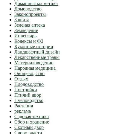
Домашняя косметика
Домоводство
Законопроекты
Защита
Зеленая аптека
Земледелие
Инвентарь
Кодексы и ФЗ
Кухонные истории
Ландшафтный дизайн
Лекарственные травы
Материаловедение
Народная медицина
Овощеводство
Отдых
Плодоводство
Постройки
Птичий двор
Пчеловодство
Растения
реклама
Садовая техника
Сбор и хранение
Скотный двор
Слово власти