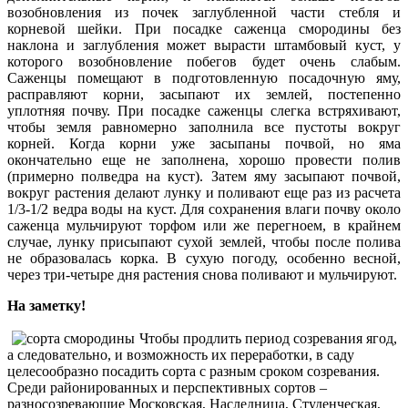
возобновления из почек заглубленной части стебля и
корневой шейки. При посадке саженца смородины без
наклона и заглубления может вырасти штамбовый куст, у
которого возобновление побегов будет очень слабым.
Саженцы помещают в подготовленную посадочную яму,
расправляют корни, засыпают их землей, постепенно
уплотняя почву. При посадке саженцы слегка встряхивают,
чтобы земля равномерно заполнила все пустоты вокруг
корней. Когда корни уже засыпаны почвой, но яма
окончательно еще не заполнена, хорошо провести полив
(примерно полведра на куст). Затем яму засыпают почвой,
вокруг растения делают лунку и поливают еще раз из расчета
1/3-1/2 ведра воды на куст. Для сохранения влаги почву около
саженца мульчируют торфом или же перегноем, в крайнем
случае, лунку присыпают сухой землей, чтобы после полива
не образовалась корка. В сухую погоду, особенно весной,
через три-четыре дня растения снова поливают и мульчируют.
На заметку!
Чтобы продлить период созревания ягод,
а следовательно, и возможность их переработки, в саду
целесообразно посадить сорта с разным сроком созревания.
Среди районированных и перспективных сортов –
разносозревающие Московская, Наследница, Студенческая,