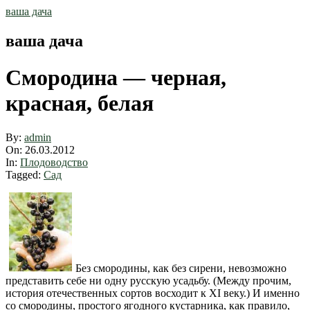
Skip
ваша дача
to
content
ваша дача
Смородина — черная,
красная, белая
By:
admin
On:
26.03.2012
In:
Плодоводство
Tagged:
Сад
Без смородины, как без сирени, невозможно
представить себе ни одну русскую усадьбу. (Между прочим,
история отечественных сортов восходит к XI веку.) И именно
со смородины, простого ягодного кустарника, как правило,