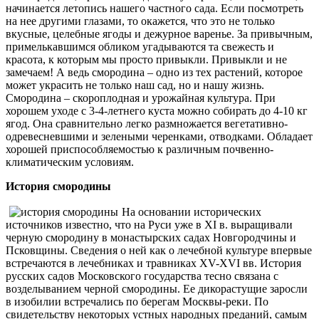
начинается летопись нашего частного сада. Если посмотреть
на нее другими глазами, то окажется, что это не только
вкусные, целебные ягоды и дежурное варенье. За привычным,
примелькавшимся обликом угадываются та свежесть и
красота, к которым мы просто привыкли. Привыкли и не
замечаем! А ведь смородина – одно из тех растений, которое
может украсить не только наш сад, но и нашу жизнь.
Смородина – скороплодная и урожайная культура. При
хорошем уходе с 3-4-летнего куста можно собирать до 4-10 кг
ягод. Она сравнительно легко размножается вегетативно-
одревесневшими и зелеными черенками, отводками. Обладает
хорошей приспособляемостью к различным почвенно-
климатическим условиям.
История смородины
На основании исторических
источников известно, что на Руси уже в XI в. выращивали
черную смородину в монастырских садах Новгородчины и
Псковщины. Сведения о ней как о лечебной культуре впервые
встречаются в лечебниках и травниках XV-XVI вв. История
русских садов Московского государства тесно связана с
возделыванием черной смородины. Ее дикорастущие заросли
в изобилии встречались по берегам Москвы-реки. По
свидетельству некоторых устных народных преданий, самым