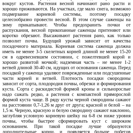
вокруг кустов. Растения весной начинают рано расти и
хорошо приживаются. На участках, где мало снега, возможно
подмерзание корневой системы, поэтому посадку
целесообразно провести весной. В этом случае саженцы на
зиму прикапывают. Чтобы предохранить почки от
распускания, весной прикопанные саженцы притеняют или
коротко обрезают. Высаживают растения рано, как только
позволит почва. Будущий урожай зависит от качества
посадочного материала. Корневая система саженца должна
иметь не менее 3-5 скелетных корней длиной не менее 15-20
см в одревесневшем состоянии, с пожелтевшей корой и
хорошо развитой мочкой; надземная часть – не менее 1-2
ветвей длиной 30-40 см, идущих от основания саженца. Перед
посадкой у саженца удаляют поврежденные или подсушенные
части корней и ветвей. Плотность посадки смородины
зависит от сорта, плодородия почвы, обрезки и формирования
куста. Сорта с раскидистой формой кроны и сильнорослые
надо сажать редко, а растения с компактной пряморослой
формой куста чаще. В ряду кусты черной смородины сажают
на расстоянии 0,7-1,26 м друг от друга; красной и белой – на
1,5 м. Черную, красную и белую смородину сажают наклонно,
заглубляя условную корневую шейку на 6-8 см ниже уровня
почвы, чтобы быстрее сформировать куст с широким
основанием. При такой посадке лучше образуются
дополнительные корни, и появляется больше побегов