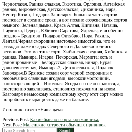
Черноглазая, Ранняя сладкая, Экзотика, Орловия, Алтайская
ранняя, Бирюлевская, Детскосельская, Диковинка, Нара,
Нестер Козин, Подарок Заполярья. Большая часть сортов
поспевает в средние сроки, а вот поздно созревающих сортов
немного: Зеленая дымка, Краса Алтая, Кипиана, Наташа,
Паулинка, Церера, Юбилею Саратова, Ядреная, и особенно
поздно – Бродторп, Подарок Октябрю, Нора, Рахиль,
Лентяй.Черная смородина настолько зимостойка, что ее
разводят даже в садах Северного и Дальневосточного
регионов. Это местные сорта Хибинская средняя, Хибинская
ранняя, Имандра, Игарка, Печорская, Мармита; есть и
районированные – Белорусская сладкая, Бинар, Бурая
дальневосточная, Имандра-2, Детскосельская, Подарок
Заполярья.В Брянске создан сорт черной смородины с
необычайно сладкими ягодами, высокозимостойкий,
раносозревающий – Изюмная. Ягоды его не осыпаются, а,
постепенно завяливаясь, становятся похожими на изюм.
Благодаря невысокому компактному кусту этот сорт можно
попробовать выращивать даже на балконе.
Источник: газета «Наша дача»
2012-
Previous Post:
Какие бывают сорта крыжовника.
03-
Next Post:
Маленькие хитрости обычных прививок
26
Search