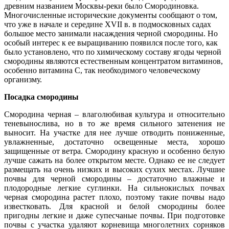
древним названием Москвы-реки было Смородиновка.
Многочисленные исторические документы сообщают о том,
что уже в начале и середине XVII в. в подмосковных садах
большое место занимали насаждения черной смородины. Но
особый интерес к ее выращиванию появился после того, как
было установлено, что по химическому составу ягоды черной
смородины являются естественным концентратом витаминов,
особенно витамина С, так необходимого человеческому
организму.
Посадка смородины
Смородина черная – влаголюбивая культура и относительно
теневынослива, но в то же время сильного затенения не
выносит. На участке для нее лучше отводить пониженные,
увлажненные, достаточно освещенные места, хорошо
защищенные от ветра. Смородину красную и особенно белую
лучше сажать на более открытом месте. Однако ее не следует
размещать на очень низких и высоких сухих местах. Лучшие
почвы для черной смородины – достаточно влажные и
плодородные легкие суглинки. На сильнокислых почвах
черная смородина растет плохо, поэтому такие почвы надо
известковать. Для красной и белой смородины более
пригодны легкие и даже супесчаные почвы. При подготовке
почвы с участка удаляют корневища многолетних сорняков