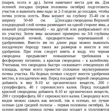
(пырея, осота и др.). Затем намечают места для ям. Для
осенней посадки (первая половина октября) подготовить
участок и выкопать ямы надо за 2-3 недели до посадки, чтобы
почва успела осесть. Ямы копают на глубину 35-40 см и
ширину 50-60 см.
Верхний
плодородный слой почвы размещают на одной стороне ямы, а
нижний (подпочвенный) – на другой или разбрасывают его
по участку. Затем ямы засыпают примерно на 3/4 глубины
плодородной почвой, предварительно перемешанной с
удобрениями. Вместо ям по длине ряда можно выкопать
посадочную борозду таких же размеров и внести в нее
удобрения. При этом следует иметь в виду, что черная
смородина предъявляет повышенные требования к
фосфорному питанию, а красная смородина – к калийному.
Учитывая, что смородина быстро «осваивает» отведенную ей
площадь, лучше всего провести сплошное окультуривание
почвы участка. На бедных почвах следует внести удобрения
местно, в посадочную яму. Перед посадкой черной смородины
добавить в яму 8-10 кг органических веществ, 200 г
суперфосфата, 40 г сернокислого калия. Перед посадкой
красной смородины добавить 8-10 кг органических веществ,
200 г суперфосфата, 60 г сернокислого калия. Смородину всех
видов можно сажать как весной, так и осенью, но лучше
осенью (для средней полосы – первая половина октября). За
осенне-зимний период почва хорошо оседает и уплотняется