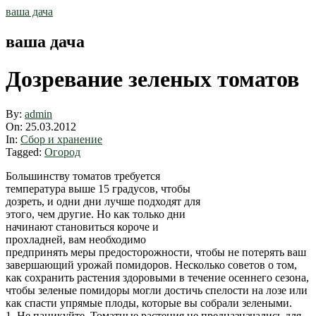
Skip
ваша дача
to
content
ваша дача
Дозревание зеленых томатов
By:
admin
On:
25.03.2012
In:
Сбор и хранение
Tagged:
Огород
Большинству томатов требуется
температура выше 15 градусов, чтобы
дозреть, и одни дни лучше подходят для
этого, чем другие. Но как только дни
начинают становиться короче и
прохладней, вам необходимо
предпринять меры предосторожности, чтобы не потерять ваш
завершающий урожай помидоров. Несколько советов о том,
как сохранить растения здоровыми в течение осеннего сезона,
чтобы зеленые помидоры могли достичь спелости на лозе или
как спасти упрямые плоды, которые вы собрали зелеными.
1. Не паникуйте. Томатные растения не предназначались для