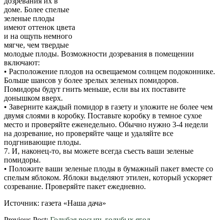
дозревания их в
доме. Более спелые
зеленые плоды
имеют оттенок цвета
и на ощупь немного
мягче, чем твердые
молодые плоды. Возможности дозревания в помещении
включают:
• Расположение плодов на освещаемом солнцем подоконнике.
Больше шансов у более зрелых зеленых помидоров.
Помидоры будут гнить меньше, если вы их поставите
донышком вверх.
• Заверните каждый помидор в газету и уложите не более чем
двумя слоями в коробку. Поставьте коробку в темное сухое
место и проверяйте еженедельно. Обычно нужно 3-4 недели
на дозревание, но проверяйте чаще и удаляйте все
подгнивающие плоды.
7. И, наконец-то, вы можете всегда съесть ваши зеленые
помидоры.
• Положите ваши зеленые плоды в бумажный пакет вместе со
спелым яблоком. Яблоки выделяют этилен, который ускоряет
созревание. Проверяйте пакет ежедневно.
Источник: газета «Наша дача»
2012-
Previous Post:
Голубая росыпь голубых ягод