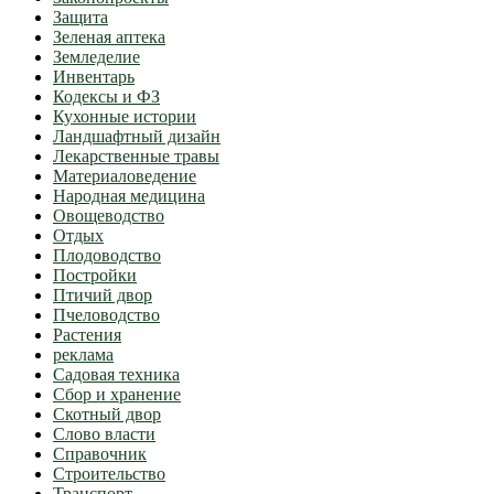
Защита
Зеленая аптека
Земледелие
Инвентарь
Кодексы и ФЗ
Кухонные истории
Ландшафтный дизайн
Лекарственные травы
Материаловедение
Народная медицина
Овощеводство
Отдых
Плодоводство
Постройки
Птичий двор
Пчеловодство
Растения
реклама
Садовая техника
Сбор и хранение
Скотный двор
Слово власти
Справочник
Строительство
Транспорт