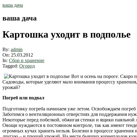
Skip
ваша дача
to
content
ваша дача
Картошка уходит в подполье
By:
admin
On:
25.03.2012
In:
Сбор и хранение
Tagged:
Огород
Вот и осень на пороге. Скоро 
Садоводы, которые уделяют мало внимания процессу хранения,
урожай?
Погреб или подвал
Подготовку погреба начинаем уже летом. Освобождаем погреб 
Заботимся о вентиляционных отверстиях для поддержания нужн
Некоторые перед побелкой, обжигая стенки и ящики паяльной 
Овощи нуждаются в постоянном контроле, так как имеют тенде
огромных кучах хранить нельзя. Болезни в процессе хранения 
другую – и прощай урожай. На месте бывших корнеплодов куча