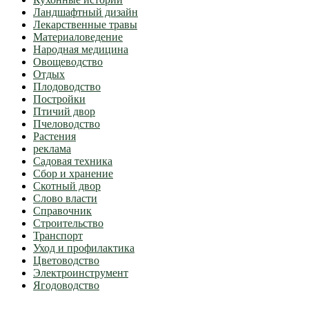
Ландшафтный дизайн
Лекарственные травы
Материаловедение
Народная медицина
Овощеводство
Отдых
Плодоводство
Постройки
Птичий двор
Пчеловодство
Растения
реклама
Садовая техника
Сбор и хранение
Скотный двор
Слово власти
Справочник
Строительство
Транспорт
Уход и профилактика
Цветоводство
Электроинструмент
Ягодоводство