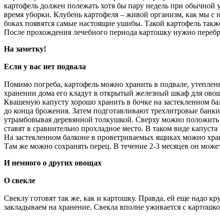
картофель должен полежать хотя бы пару недель при обычной 
время уборки. Клубень картофеля – живой организм, как мы с ни
боках появятся самые настоящие ушибы. Такой картофель также
После прохождения лечебного периода картошку нужно перебрат
На заметку!
Если у вас нет подвала
Помимо погреба, картофель можно хранить в подвале, утеплен
хранении дома его кладут в открытый железный шкаф для ово
Квашеную капусту хорошо хранить в бочке на застекленном бал
до конца брожения. Затем подготавливают трехлитровые банк
утрамбовывая деревянной толкушкой. Сверху можно положить к
ставят в сравнительно прохладное место. В таком виде капуста
На застекленном балконе в проветриваемых ящиках можно храни
Там же можно сохранять перец. В течение 2-3 месяцев он може
И немного о других овощах
О свекле
Свеклу готовят так же, как и картошку. Правда, ей еще надо к
закладываем на хранение. Свекла вполне уживается с картошко