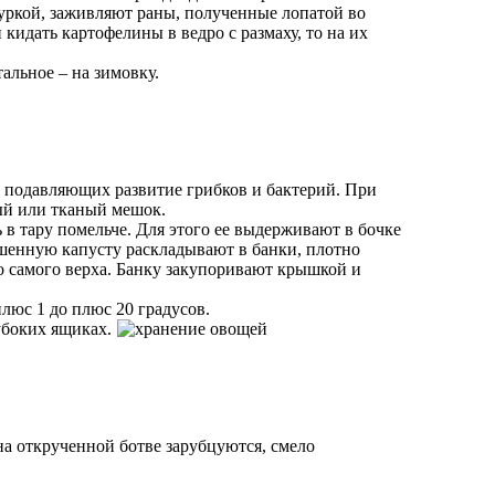
куркой, заживляют раны, полученные лопатой во
 кидать картофелины в ведро с размаху, то на их
альное – на зимовку.
, подавляющих развитие грибков и бактерий. При
ый или тканый мешок.
 в тару помельче. Для этого ее выдерживают в бочке
шенную капусту раскладывают в банки, плотно
о самого верха. Банку закупоривают крышкой и
люс 1 до плюс 20 градусов.
убоких ящиках.
 на открученной ботве зарубцуются, смело