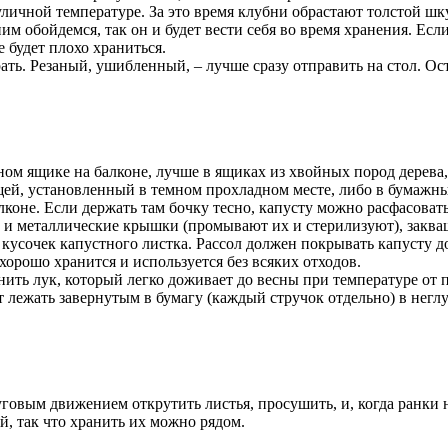
уличной температуре. За это время клубни обрастают толстой ш
м обойдемся, так он и будет вести себя во время хранения. Если
 будет плохо храниться.
ь. Резаный, ушибленный, – лучше сразу отправить на стол. Ост
ном ящике на балконе, лучше в ящиках из хвойных пород дерева
щей, установленный в темном прохладном месте, либо в бумажн
коне. Если держать там бочку тесно, капусту можно расфасовать
и и металлические крышки (промывают их и стерилизуют), заква
усочек капустного листка. Рассол должен покрывать капусту д
 хорошо хранится и используется без всяких отходов.
ть лук, который легко доживает до весны при температуре от п
т лежать завернутым в бумагу (каждый стручок отдельно) в негл
руговым движением открутить листья, просушить, и, когда ранки
й, так что хранить их можно рядом.