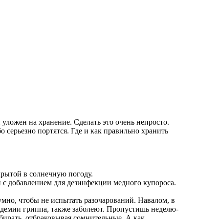
 уложен на хранение. Сделать это очень непросто.
серьезно портятся. Где и как правильно хранить
крытой в солнечную погоду.
 с добавлением для дезинфекции медного купороса.
мно, чтобы не испытать разочарований. Навалом, в
пидемии гриппа, также заболеют. Пропустишь неделю-
бирать, отбраковывая сомнительные. А как