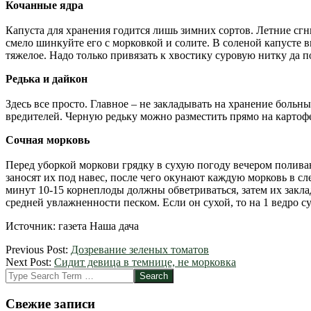
Кочанные ядра
Капуста для хранения годится лишь зимних сортов. Летние сгн
смело шинкуйте его с морковкой и солите. В соленой капусте 
тяжелое. Надо только привязать к хвостику суровую нитку да п
Редька и дайкон
Здесь все просто. Главное – не закладывать на хранение боль
вредителей. Черную редьку можно разместить прямо на картофел
Сочная морковь
Перед уборкой моркови грядку в сухую погоду вечером поливаю
заносят их под навес, после чего окунают каждую морковь в сл
минут 10-15 корнеплоды должны обветриваться, затем их закл
средней увлажненности песком. Если он сухой, то на 1 ведро с
Источник: газета Наша дача
2012-
Previous Post:
Дозревание зеленых томатов
03-
Next Post:
Сидит девица в темнице, не морковка
25
Search
Свежие записи