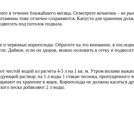
иют в течение ближайшего месяца. Осмотрите кочанчик – не рых
витамины тоже отлично сохраняются. Капуста для хранения долж
одвесить под потолок подвала.
ные и червивые корнеплоды. Обратите на это внимание, в послед
е. Дайкон, если он здоров, можно положить в сетку и подвесить
т чистой водой из расчета 4-5 л на 1 кв. м. Утром вилами выка
едующий раствор: на 1 л воды 1 стакан чеснока, пропущенного че
адывают на хранение в ящик. Корнеплоды не должны касаться др
ухого песка добавляют 2 л воды.