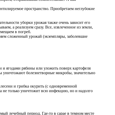
ентилируемое пространство. Приобретаем неглубокие
тельности уборки урожая также очень зависит его
аем, а реализуем сразу. Все, извлеченное из земли,
емещаем в погреб.
еряем сложенный урожай (экземпляры, заболевшие
ми и ягодами рябины или уложить поверх картофеля
ины уничтожают болезнетворные микробы, значительно
лесени и грибка окурить (с одновременной
а не только уничтожит всю инфекцию, но и надолго
мый лечебный период. Где-то в сарае в темном месте