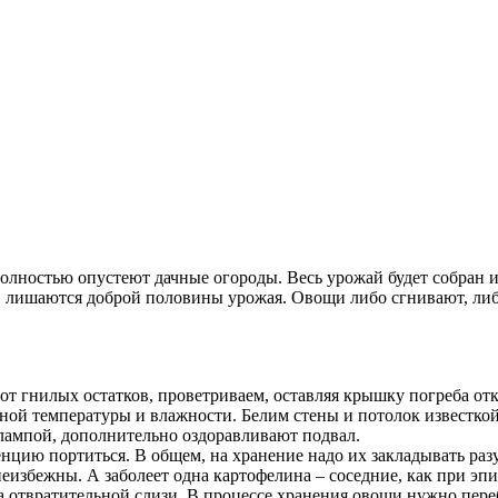
полностью опустеют дачные огороды. Весь урожай будет собран и
 лишаются доброй половины урожая. Овощи либо сгнивают, либо 
от гнилых остатков, проветриваем, оставляя крышку погреба от
ой температуры и влажности. Белим стены и потолок известкой
лампой, дополнительно оздоравливают подвал.
нцию портиться. В общем, на хранение надо их закладывать разу
неизбежны. А заболеет одна картофелина – соседние, как при э
 отвратительной слизи. В процессе хранения овощи нужно пере