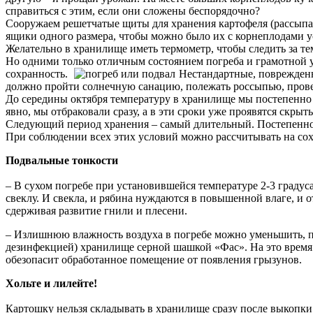
справиться с этим, если они сложены беспорядочно?
Сооружаем решетчатые щиты для хранения картофеля (рассыпае
ящики одного размера, чтобы можно было их с корнеплодами ус
Желательно в хранилище иметь термометр, чтобы следить за те
Но одними только отличным состоянием погреба и грамотной у
сохранность.
Нестандартные, поврежденны
должно пройти солнечную санацию, полежать россыпью, провет
До середины октября температуру в хранилище мы постепенно 
явно, мы отбраковали сразу, а в эти сроки уже проявятся скрыт
Следующий период хранения – самый длительный. Постепенно с
При соблюдении всех этих условий можно рассчитывать на сох
Подвальные тонкости
– В сухом погребе при установившейся температуре 2-3 градус
свеклу. И свекла, и рябина нуждаются в повышенной влаге, и 
сдерживая развитие гнили и плесени.
– Излишнюю влажность воздуха в погребе можно уменьшить, по
дезинфекцией) хранилище серной шашкой «Фас». На это время 
обезопасит обработанное помещение от появления грызунов.
Хольте и лилейте!
Картошку нельзя складывать в хранилище сразу после выкопки.