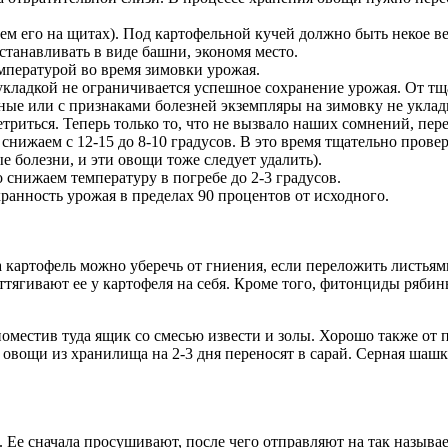
м его на щитах). Под картофельной кучей должно быть некое в
танавливать в виде башни, экономя место.
мпературой во время зимовки урожая.
кладкой не ограничивается успешное сохранение урожая. От тща
е или с признаками болезней экземпляры на зимовку не укладыв
риться. Теперь только то, что не вызвало наших сомнений, пер
снижаем с 12-15 до 8-10 градусов. В это время тщательно пров
ые болезни, и эти овощи тоже следует удалить).
нижаем температуру в погребе до 2-3 градусов.
ранность урожая в пределах 90 процентов от исходного.
а картофель можно уберечь от гниения, если переложить листья
оттягивают ее у картофеля на себя. Кроме того, фитонциды ряб
местив туда ящик со смесью извести и золы. Хорошо также от п
овощи из хранилища на 2-3 дня переносят в сарай. Серная шашк
 Ее сначала просушивают, после чего отправляют на так называе