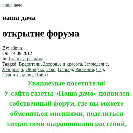
Skip
ваша дача
to
content
ваша дача
открытие форума
By:
admin
On:
14.09.2012
In:
Главная
,
реклама
Tagged:
Вредители
,
Здоровье и красота
,
Земледелие
,
Ландшафт
,
Овощеводство
,
Огород
,
Растения
,
Сад
,
Строительство
,
Цветы
Уважаемые посетители!
У сайта газеты «Наша дача» появился
собственный форум, где вы можете
обменяться мнениями, поделиться
хитростями выращивания растений,