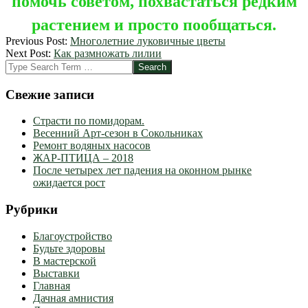
помочь советом, похвастаться редким
растением и просто пообщаться.
2012-
Previous Post:
Многолетние луковичные цветы
09-
Next Post:
Как размножать лилии
14
Search
Свежие записи
Страсти по помидорам.
Весенний Арт-сезон в Сокольниках
Ремонт водяных насосов
ЖАР-ПТИЦА – 2018
После четырех лет падения на оконном рынке
ожидается рост
Рубрики
Благоустройство
Будьте здоровы
В мастерской
Выставки
Главная
Дачная амнистия