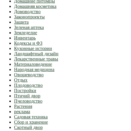
Домашние питомцы
Домашняя косметика
Домоводство
Законопроекты
Защита
Зеленая аптека
Земледелие
Инвентарь
Кодексы и ФЗ
Кухонные истории
Ландшафтный дизайн
Лекарственные травы
Материаловедение
Народная медицина
Овощеводство
Отдых
Плодоводство
Постройки
Птичий двор
Пчеловодство
Растения
реклама
Садовая техника
Сбор и хранение
Скотный двор