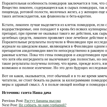
Поразительная особенность помидоров заключается в том, что о
Вещество ликопен, содержащееся как в сырых помидорах, так 
пищевода, ротовой полости, молочных желез, а у женщин еще 
таких антиоксидантов, как флавонолы и бета-каротин.
Кстати, ликопен лучше выделяется из клеток помидоров, если 
водорастворимые, они попадают в кровь без всяких кулинарны
препарат, при приеме не оказывал такого же действия, как сыр
целебных средств, ликопен проявляет свое лечебное действие 
Поразительные результаты получили в Финляндии при исслед
журнале на шведском языке, являющемся в Финляндии одним и
препаратом азидотимидин ввести непосредственно в раковую оп
раковые клетки. Пока что гены помидоров и азидотимидин при
что хотя оба ингредиента не вылечивают рак полностью, но о
такие результаты получены потому, что врачи, прежде всего, в
возможно и полное излечение. Но это дело будущих исследова
Вот он каков, оказывается, этот обычный и в то же время заме
читатели, не стоит бежать на рынок за килограммами помидоров
меры и здравый смысл. А в пользе овощей вообще и помидора в
Источник: газета Наша дача
2012-
Previous Post:
Растут бананы высоко
08-
Next Post:
Не собрать ли нам гербарий?