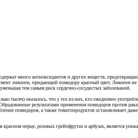
содержат много антиоксидантов и других веществ, предотвраща
игмент ликопен, придающий помидору красный цвет. Ликопен не 
 уменьшая тем самым риск сердечно-сосудистых заболеваний.
лько тысяч) оказалось, что у тех из них, кто ежедневно употре
. Обрадованные результатами применения помидоров против рака
бление помидоров, а также томатопродуктов останавливает даже
 красном перце, розовых грейпфрутах и арбузах, является уник