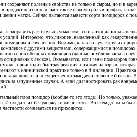
ни сохраняют полезные свойства не только в сыром, но и в варе
и в продуктах из них, играет также важную роль в профилактик
и шейки матки. Сейчас пытаются вывести сорта помидоров с по
салат заправить растительным маслом, а вот антоцианины – веще
х усилий. Интересно, что ликопен, выделенный как лекарствен
ые помидоры и соус из них. Видимо, как и в случае других прир
в комплексе с другими веществами, содержащимися в помидорах.
овании генов обычных помидоров (данные опубликованы в науч
з официальных языков). Оказывается, если гены помидоров сов
ухоль, происходит быстрая реакция, похожая на взрыв, которая
меняют в клинической практике только в Финляндии. Практика 
ни останавливают или существенно замедляют течение болезни. 
зялись за запущенные случаи. А если диагностировать рак воврем
ний.
чательный плод помидор (вообще-то это ягода). Но только, уважа
. И поедать их без удержу то же не стоит. Во всем должны быть
 частности сомневаться не приходится.