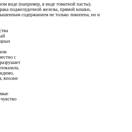
ном виде (например, в виде томатной пасты).
е рака поджелудочной железы, прямой кишки,
вышенным содержанием не только ликопена, но и
ства
ный
одных
ном
местно с
 разрушает
показала,
Видимо,
я, вполне
емые
 чувство