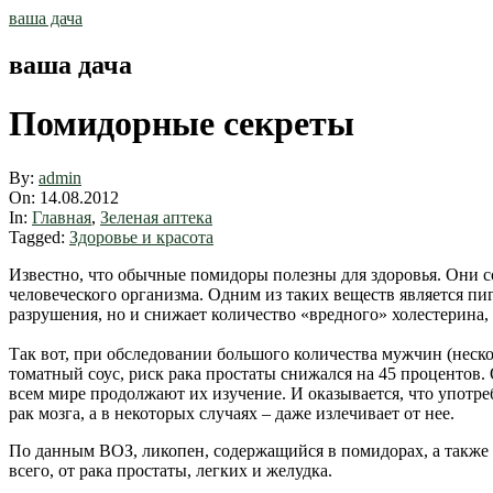
Skip
ваша дача
to
content
ваша дача
Помидорные секреты
By:
admin
On:
14.08.2012
In:
Главная
,
Зеленая аптека
Tagged:
Здоровье и красота
Известно, что обычные помидоры полезны для здоровья. Они 
человеческого организма. Одним из таких веществ является п
разрушения, но и снижает количество «вредного» холестерина,
Так вот, при обследовании большого количества мужчин (неско
томатный соус, риск рака простаты снижался на 45 процентов
всем мире продолжают их изучение. И оказывается, что употре
рак мозга, а в некоторых случаях – даже излечивает от нее.
По данным ВОЗ, ликопен, содержащийся в помидорах, а также в
всего, от рака простаты, легких и желудка.