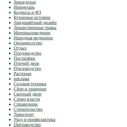
Земледелие
Инвентарь
Кодексы и ФЗ
Кухонные истории
Ландшафтный дизайн
Лекарственные травы
Материаловедение
Народная медицина
Овощеводство
Отдых
Плодоводство
Постройки
Птичий двор
Пчеловодство
Растения
реклама
Садовая техника
Сбор и хранение
Скотный двор
Слово власти
Справочник
Строительство
Транспорт
Уход и профилактика
Цветоводство