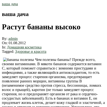
Skip
ваша дача
to
content
ваша дача
Растут бананы высоко
By:
admin
On:
01.08.2012
In:
Домашняя косметика
Tagged:
Здоровье и красота
Чем полезны бананы? Прежде всего,
своими витаминами. В мякоти бананов содержится витамин
С, который поможет справиться с зимними простудами и
инфекциями, а также являющийся антиоксидантом, то есть
замедляет процесс старения организма, предотвращает
появление ранних морщин, витамины группы В
(незаменимое средство против стресса, бессонницы, ломких
волос и прыщей), каротин (не только замедляет процесс
старения, но и предохраняет организм от рака и сердечно-
сосудистых заболеваний). Есть в бананах и витамин Е, он
продлевает жизнь клеток, делает кожу гладкой и эластичной, а
заодно и отвечает за хорошее настроение. Установлено, что