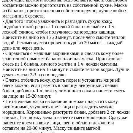
косметики можно приготовить на собственной кухне. Маска
из бананов, приготовленная собственноручно, лучше любых
магазинных средств.
• Для того чтобы увлажнить и разгладить сухую кожу,
подойдет такой рецепт: 1 спелый банан смешайте с 1 ч.
ложкой сливок, чтобы получилась однородная кашица.
Нанесите на лицо на 15-20 минут, после чего смойте теплой
водой. Рекомендуется провести курс из 20 масок – каждый
день или через день.
• Справиться с мелкими морщинками и сделать кожу более
эластичной поможет бананово-яичная маска. Приготовьте
смесь из 1 банана, яичного желтка и 1 ч. ложки сметаны.
Нанесите на лицо на 15 минут и смойте теплой водой. Лучше
делать маски 2-3 раза в неделю.
• Слегка отбелить кожу, сузить поры и устранить жирный
блеск можно, если размять в кашицу некрупный спелый
банан, добавить 1 ч. ложку лимонного сока и нанести смесь
на лицо на 15-20 минут.
• Питательная маска из бананов поможет насытить кожу
витаминами, улучшить цвет лица и разгладить мелкие
морщинки. Хорошенько разотрите банан, добавьте 2 ст. ложки
сливок, 1 ст. ложку меда и взбейте смесь миксером. Сразу же
нанесите крем на кожу лица, шеи и области декольте и
оставьте на 20-30 минут. Маску снимите мягкой