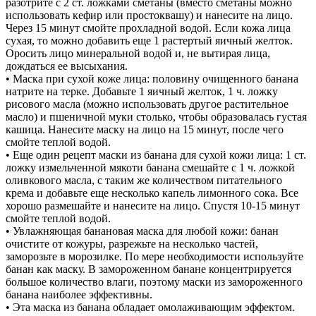
разотрите с 2 ст. ложками сметаны (вместо сметаны можно
использовать кефир или простоквашу) и нанесите на лицо.
Через 15 минут смойте прохладной водой. Если кожа лица
сухая, то можно добавить еще 1 растертый яичный желток.
Оросить лицо минеральной водой и, не вытирая лица,
дождаться ее высыхания.
• Маска при сухой коже лица: половину очищенного банана
натрите на терке. Добавьте 1 яичный желток, 1 ч. ложку
рисового масла (можно использовать другое растительное
масло) и пшеничной муки столько, чтобы образовалась густая
кашица. Нанесите маску на лицо на 15 минут, после чего
смойте теплой водой.
• Еще один рецепт маски из банана для сухой кожи лица: 1 ст.
ложку измельченной мякоти банана смешайте с 1 ч. ложкой
оливкового масла, с таким же количеством питательного
крема и добавьте еще несколько капель лимонного сока. Все
хорошо размешайте и нанесите на лицо. Спустя 10-15 минут
смойте теплой водой.
• Увлажняющая банановая маска для любой кожи: банан
очистите от кожуры, разрежьте на несколько частей,
заморозьте в морозилке. По мере необходимости используйте
банан как маску. В замороженном банане концентрируется
большое количество влаги, поэтому маски из замороженного
банана наиболее эффективны.
• Эта маска из банана обладает омолаживающим эффектом.