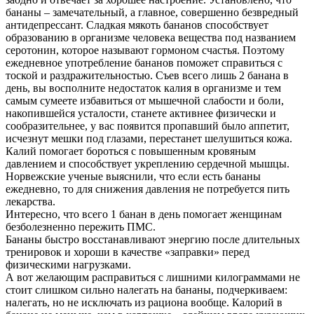
бананы – замечательный, а главное, совершенно безвредный
антидепрессант. Сладкая мякоть бананов способствует
образованию в организме человека вещества под названием
серотонин, которое называют гормоном счастья. Поэтому
ежедневное употребление бананов поможет справиться с
тоской и раздражительностью. Съев всего лишь 2 банана в
день, вы восполните недостаток калия в организме и тем
самым сумеете избавиться от мышечной слабости и боли,
накопившейся усталости, станете активнее физически и
сообразительнее, у вас появится пропавший было аппетит,
исчезнут мешки под глазами, перестанет шелушиться кожа.
Калий помогает бороться с повышенным кровяным
давлением и способствует укреплению сердечной мышцы.
Норвежские ученые выяснили, что если есть бананы
ежедневно, то для снижения давления не потребуется пить
лекарства.
Интересно, что всего 1 банан в день помогает женщинам
безболезненно пережить ПМС.
Бананы быстро восстанавливают энергию после длительных
тренировок и хороши в качестве «заправки» перед
физическими нагрузками.
А вот желающим расправиться с лишними килограммами не
стоит слишком сильно налегать на бананы, подчеркиваем:
налегать, но не исключать из рациона вообще. Калорий в