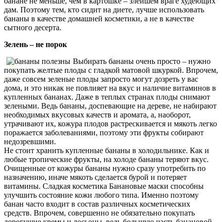
банане не меньше, чем в картошке – злейшем враге худеющих
дам. Поэтому тем, кто сидит на диете, лучше использовать
бананы в качестве домашней косметики, а не в качестве
сытного десерта.
Зелень – не порок
Выбирать бананы очень просто – нужно
покупать желтые плоды с гладкой матовой шкуркой. Впрочем,
даже совсем зеленые плоды запросто могут дозреть у вас
дома, и это никак не повлияет на вкус и наличие витаминов в
купленных бананах. Даже в теплых странах плоды снимают
зелеными. Ведь бананы, доспевающие на дереве, не набирают
необходимых вкусовых качеств и аромата, а, наоборот,
утрачивают их, кожура плодов растрескивается и мякоть легко
поражается заболеваниями, поэтому эти фрукты собирают
недозревшими.
Не стоит хранить купленные бананы в холодильнике. Как и
любые тропические фрукты, на холоде бананы теряют вкус.
Очищенные от кожуры бананы нужно сразу употребить по
назначению, иначе мякоть сделается бурой и потеряет
витамины. Сладкая косметика Банановые маски способны
улучшить состояние кожи любого типа. Именно поэтому
банан часто входит в состав различных косметических
средств. Впрочем, совершенно не обязательно покупать
дорогущие кремы и лосьоны, ведь большую часть банановой