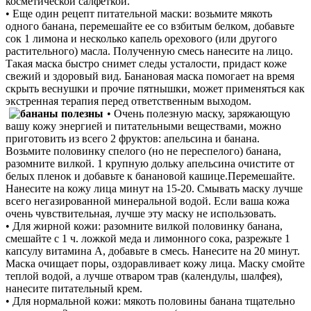
косметической салфеткой.
• Еще один рецепт питательной маски: возьмите мякоть
одного банана, перемешайте ее со взбитым белком, добавьте
сок 1 лимона и несколько капель орехового (или другого
растительного) масла. Полученную смесь нанесите на лицо.
Такая маска быстро снимет следы усталости, придаст коже
свежий и здоровый вид. Банановая маска помогает на время
скрыть веснушки и прочие пятнышки, может применяться как
экстренная терапия перед ответственным выходом.
• Очень полезную маску, заряжающую
вашу кожу энергией и питательными веществами, можно
приготовить из всего 2 фруктов: апельсина и банана.
Возьмите половинку спелого (но не переспелого) банана,
разомните вилкой. 1 крупную дольку апельсина очистите от
белых пленок и добавьте к банановой кашице.Перемешайте.
Нанесите на кожу лица минут на 15-20. Смывать маску лучше
всего негазированной минеральной водой. Если ваша кожа
очень чувствительная, лучше эту маску не использовать.
• Для жирной кожи: разомните вилкой половинку банана,
смешайте с 1 ч. ложкой меда и лимонного сока, разрежьте 1
капсулу витамина А, добавьте в смесь. Нанесите на 20 минут.
Маска очищает поры, оздоравливает кожу лица. Маску смойте
теплой водой, а лучше отваром трав (календулы, шалфея),
нанесите питательный крем.
• Для нормальной кожи: мякоть половины банана тщательно