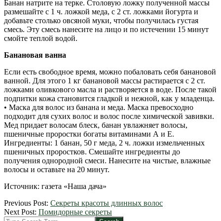
Банан натрите на терке. Столовую ложку полученной массы
размешайте с 1 ч. ложкой меда, с 2 ст. ложками йогурта и
добавьте столько овсяной муки, чтобы получилась густая
смесь. Эту смесь нанесите на лицо и по истечении 15 минут
смойте теплой водой.
Банановая ванна
Если есть свободное время, можно побаловать себя банановой
ванной. Для этого 1 кг банановой массы растирается с 2 ст.
ложками оливкового масла и растворяется в воде. После такой
подпитки кожа становится гладкой и нежной, как у младенца.
• Маска для волос из банана и меда. Маска превосходно
подходит для сухих волос и волос после химической завивки.
Мед придает волосам блеск, банан увлажняет волосы,
пшеничные проростки богаты витаминами А и Е.
Ингредиенты: 1 банан, 50 г меда, 2 ч. ложки измельченных
пшеничных проростков. Смешайте ингредиенты до
получения однородной смеси. Нанесите на чистые, влажные
волосы и оставьте на 20 минут.
Источник: газета «Наша дача»
2012-
Previous Post:
Секреты красоты длинных волос
08-
Next Post:
Помидорные секреты
01
Search