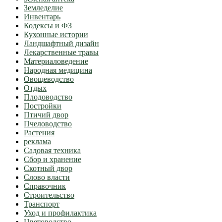
Земледелие
Инвентарь
Кодексы и ФЗ
Кухонные истории
Ландшафтный дизайн
Лекарственные травы
Материаловедение
Народная медицина
Овощеводство
Отдых
Плодоводство
Постройки
Птичий двор
Пчеловодство
Растения
реклама
Садовая техника
Сбор и хранение
Скотный двор
Слово власти
Справочник
Строительство
Транспорт
Уход и профилактика
Цветоводство