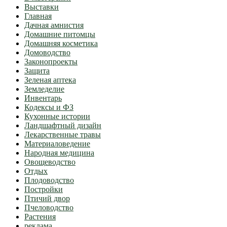
Выставки
Главная
Дачная амнистия
Домашние питомцы
Домашняя косметика
Домоводство
Законопроекты
Защита
Зеленая аптека
Земледелие
Инвентарь
Кодексы и ФЗ
Кухонные истории
Ландшафтный дизайн
Лекарственные травы
Материаловедение
Народная медицина
Овощеводство
Отдых
Плодоводство
Постройки
Птичий двор
Пчеловодство
Растения
реклама