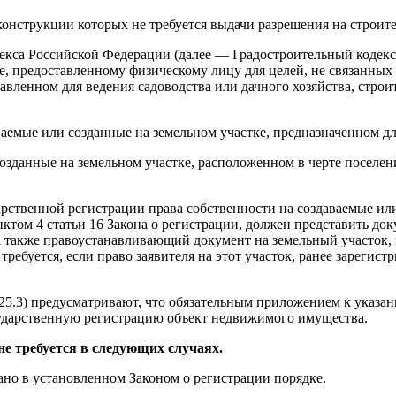
онструкции которых не требуется выдачи разрешения на строите
декса Российской Федерации (далее — Градостроительный кодекс)
тке, предоставленному физическому лицу для целей, не связанн
тавленном для ведения садоводства или дачного хозяйства, строи
аемые или созданные на земельном участке, предназначенном д
озданные на земельном участке, расположенном в черте поселен
ударственной регистрации права собственности на создаваемые 
ктом 4 статьи 16 Закона о регистрации, должен представить до
а также правоустанавливающий документ на земельный участок,
ребуется, если право заявителя на этот участок, ранее зарегист
и 25.3) предусматривают, что обязательным приложением к указ
сударственную регистрацию объект недвижимого имущества.
не требуется в следующих случаях.
ано в установленном Законом о регистрации порядке.