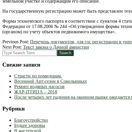
земельном участке и содержащим его описание.
На государственную регистрацию может быть представлен техн
Форма технического паспорта в соответствии с пунктом 4 стат
Федерации от 17.08.2006 № 244 «Об утверждении формы техни
(органом) по учету объектов недвижимого имущества».
2012-
Previous Post:
Перечень документов, для гос регистрации в упр
03-
Next Post:
Текст закона о Дачной амнистии
09
Search
Свежие записи
Страсти по помидорам.
Весенний Арт-сезон в Сокольниках
Ремонт водяных насосов
ЖАР-ПТИЦА – 2018
После четырех лет падения на оконном рынке ожидается 
Рубрики
Благоустройство
Будьте здоровы
В мастерской