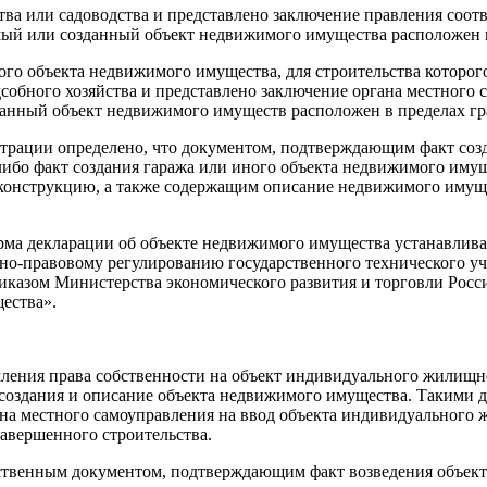
ства или садоводства и представлено заключение правления соот
мый или созданный объект недвижимого имущества расположен в
ого объекта недвижимого имущества, для строительства которого
дсобного хозяйства и представлено заключение органа местного
данный объект недвижимого имуществ расположен в пределах гр
гистрации определено, что документом, подтверждающим факт со
 либо факт создания гаража или иного объекта недвижимого имущ
еконструкцию, а также содержащим описание недвижимого имущес
форма декларации об объекте недвижимого имущества устанавлив
о-правовому регулированию государственного технического уч
иказом Министерства экономического развития и торговли Росс
ества».
рмления права собственности на объект индивидуального жилищн
оздания и описание объекта недвижимого имущества. Такими д
на местного самоуправления на ввод объекта индивидуального 
завершенного строительства.
инственным документом, подтверждающим факт возведения объек