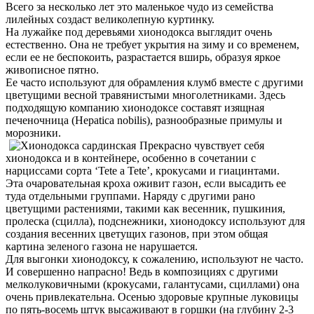
Всего за несколько лет это маленькое чудо из семейства
лилейных создаст великолепную куртинку.
На лужайке под деревьями хионодокса выглядит очень
естественно. Она не требует укрытия на зиму и со временем,
если ее не беспокоить, разрастается вширь, образуя яркое
живописное пятно.
Ее часто используют для обрамления клумб вместе с другими
цветущими весной травянистыми многолетниками. Здесь
подходящую компанию хионодоксе составят изящная
печеночница (Hepatica nobilis), разнообразные примулы и
морозники.
Прекрасно чувствует себя
хионодокса и в контейнере, особенно в сочетании с
нарциссами сорта ‘Tete a Tete’, крокусами и гиацинтами.
Эта очаровательная кроха оживит газон, если высадить ее
туда отдельными группами. Наряду с другими рано
цветущими растениями, такими как весенник, пушкиния,
пролеска (сцилла), подснежники, хионодоксу используют для
создания весенних цветущих газонов, при этом общая
картина зеленого газона не нарушается.
Для выгонки хионодоксу, к сожалению, используют не часто.
И совершенно напрасно! Ведь в композициях с другими
мелколуковичными (крокусами, галантусами, сциллами) она
очень привлекательна. Осенью здоровые крупные луковицы
по пять-восемь штук высаживают в горшки (на глубину 2-3