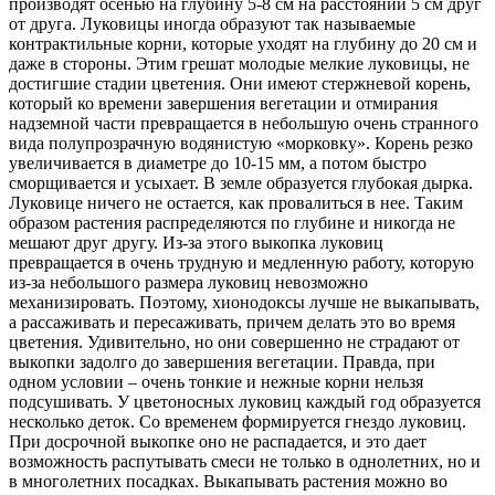
производят осенью на глубину 5-8 см на расстоянии 5 см друг
от друга. Луковицы иногда образуют так называемые
контрактильные корни, которые уходят на глубину до 20 см и
даже в стороны. Этим грешат молодые мелкие луковицы, не
достигшие стадии цветения. Они имеют стержневой корень,
который ко времени завершения вегетации и отмирания
надземной части превращается в небольшую очень странного
вида полупрозрачную водянистую «морковку». Корень резко
увеличивается в диаметре до 10-15 мм, а потом быстро
сморщивается и усыхает. В земле образуется глубокая дырка.
Луковице ничего не остается, как провалиться в нее. Таким
образом растения распределяются по глубине и никогда не
мешают друг другу. Из-за этого выкопка луковиц
превращается в очень трудную и медленную работу, которую
из-за небольшого размера луковиц невозможно
механизировать. Поэтому, хионодоксы лучше не выкапывать,
а рассаживать и пересаживать, причем делать это во время
цветения. Удивительно, но они совершенно не страдают от
выкопки задолго до завершения вегетации. Правда, при
одном условии – очень тонкие и нежные корни нельзя
подсушивать. У цветоносных луковиц каждый год образуется
несколько деток. Со временем формируется гнездо луковиц.
При досрочной выкопке оно не распадается, и это дает
возможность распутывать смеси не только в однолетних, но и
в многолетних посадках. Выкапывать растения можно во