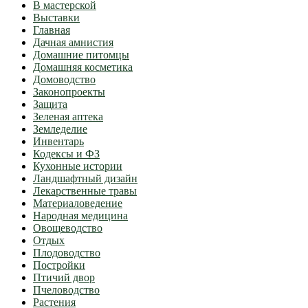
В мастерской
Выставки
Главная
Дачная амнистия
Домашние питомцы
Домашняя косметика
Домоводство
Законопроекты
Защита
Зеленая аптека
Земледелие
Инвентарь
Кодексы и ФЗ
Кухонные истории
Ландшафтный дизайн
Лекарственные травы
Материаловедение
Народная медицина
Овощеводство
Отдых
Плодоводство
Постройки
Птичий двор
Пчеловодство
Растения