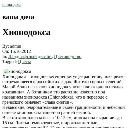
Skip
ваша дача
to
content
ваша дача
Хионодокса
By:
admin
On:
15.10.2012
In:
Ландшафтный дизайн
,
Цветоводство
Tagged:
Цветы
Хионодокса – изящное весеннецветущее растение, пока редко
встречающееся в российских садах. Жители горных селений
Малой Азии называют хионодоксу «снеговик» или «снежная
красавица». А ботаникам это растение известно под
названием хионодокса (Chionodoxa), что в переводе с
греческого означает «слава снегов».
Невысокие, очаровательные в своей грациозности и небесной
синеве хионодоксы зацветаю ранней весной.
Высота хионодоксы всего 10-12 см, иногда она вырастает до
15 см. Листья темно-зеленые, широколанцетные,
прикорневые, длиной 8-12 см, появляются они одновременно