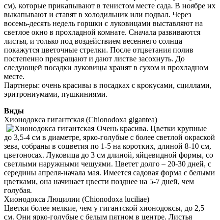
см), которые прикапывают в тенистом месте сада. В ноябре их
выкапывают и ставят в холодильник или подвал. Через
восемь-десять недель горшки с луковицами выставляют на
светлое окно в прохладной комнате. Сначала развиваются
листья, и только под воздействием весеннего солнца
покажутся цветочные стрелки. После отцветания полив
постепенно прекращают и дают листве засохнуть. До
следующей посадки луковицы хранят в сухом и прохладном
месте.
Партнеры: очень красивы в посадках с крокусами, сциллами,
эритрониумами, пушкиниями.
Виды
Хионодокса гигантская (Chionodoxa gigantea)
Очень красива. Цветки крупные
до 3,5-4 см в диаметре, ярко-голубые с более светлой окраской
зева, собраны в соцветия по 1-5 на коротких, длиной 8-10 см,
цветоносах. Луковица до 3 см длиной, яйцевидной формы, со
светлыми наружными чешуями. Цветет долго – 20-30 дней, с
середины апреля-начала мая. Имеется садовая форма с белыми
цветками, она начинает цвести позднее на 5-7 дней, чем
голубая.
Хионодокса Люцилии (Chionodoxa luciliae)
Цветки более мелкие, чем у гигантской хионодоксы, до 2,5
см. Они ярко-голубые с белым пятном в центре. Листья