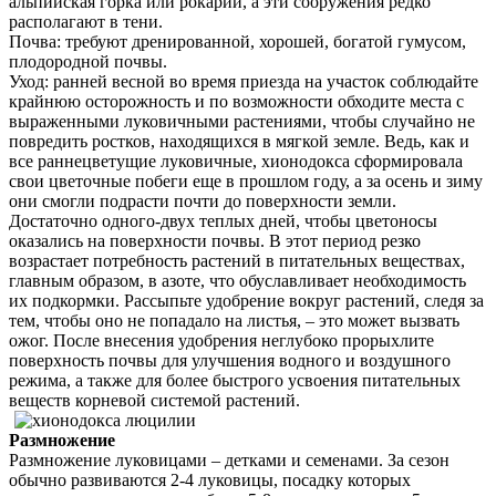
альпийская горка или рокарий, а эти сооружения редко
располагают в тени.
Почва: требуют дренированной, хорошей, богатой гумусом,
плодородной почвы.
Уход: ранней весной во время приезда на участок соблюдайте
крайнюю осторожность и по возможности обходите места с
выраженными луковичными растениями, чтобы случайно не
повредить ростков, находящихся в мягкой земле. Ведь, как и
все раннецветущие луковичные, хионодокса сформировала
свои цветочные побеги еще в прошлом году, а за осень и зиму
они смогли подрасти почти до поверхности земли.
Достаточно одного-двух теплых дней, чтобы цветоносы
оказались на поверхности почвы. В этот период резко
возрастает потребность растений в питательных веществах,
главным образом, в азоте, что обуславливает необходимость
их подкормки. Рассыпьте удобрение вокруг растений, следя за
тем, чтобы оно не попадало на листья, – это может вызвать
ожог. После внесения удобрения неглубоко прорыхлите
поверхность почвы для улучшения водного и воздушного
режима, а также для более быстрого усвоения питательных
веществ корневой системой растений.
Размножение
Размножение луковицами – детками и семенами. За сезон
обычно развиваются 2-4 луковицы, посадку которых