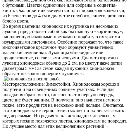
с бутонами. Цветки одиночные или собраны в соцветия-
кисти. Околоцветник звездчатый или ширококолокольчатый,
из 6 лепестков до 4 см в диаметре голубого, синего, розового,
белого цвета.
Во время цветения хионодокс их куртинка из нескольких
луковиц представляет собой как бы пышную «корзиночку»,
наполненную изящными цветками и подбитую их яркими
изумрудными листочками. Особенно поражает то, что такое
многоцветковое красочное чудо образуют удивительно
маленькие луковички. Луковицы яйцевидные или
продолговатые, со светлыми чешуями. Диаметр взрослых
луковиц хионодоксы обычно до 2 см, но цветут даже детки
диаметром 5 мм! За сезон каждая луковица хионодоксы
образует несколько дочерних луковичек.
Месторасположение: Зимостойки. Хионодоксам хорошо в
полутени и на освещенных солнцем участках. Если для
посадки выбрать место, где снег тает в первую очередь,
цветение будет ранним. В полутени оно начнется немного
позже, зато продлится на несколько дней дольше. Считается,
что хионодоксы не терпят тенистых мест и их нельзя сажать
под деревьями. Но редкая тень листопадных деревьев, у
которых поздно появляется листва, хионодоксам не повредит.
Но лучшее место для этих великолепных растений –