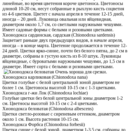
линейные, во время цветения короче цветоноса. Цветоносы
длиной 10-20 см, несут собранные в рыхлую кисть соцветия
из 4-6 цветков. Цветет с начала апреля в течение 12-15 дней,
иногда – 20 дней. Луковица овальная или яйцевидная,
диаметром около 1,7 см, со светлыми наружными чешуями.
Имеет садовые формы с белыми и розовыми цветками.
Хионодокса сардинская, сардская (Chionodoxa sardensis)
Зацветает раньше двух предыдущих видов, в начале апреля,
иногда – в конце марта. Цветение продолжается в течение 12-
24 дней. Цветки ярко-синие, почти без белого пятна, до 2 см в
диаметре, собраны в густую кисть из 8-10 штук. Луковицы
яйцевидные, с буроватыми наружными чешуями, до 1,5 см в
диаметре. Имеет сорта с белыми и розовыми цветками.
Очень хороша для срезки.
Хионодокса карликовая (Chionodoxa nana)
Цветки голубые с белой центральной зоной диаметром не
более 1 см. Цветоносы высотой 10-15 см с 1-3 цветками.
Хионодокса г-жи Лок (Chionodoxa lochiae)
Голубые цветки без белой центральной зоны диаметром 1-2
см. Цветносы высотой 10-15 см с 2-4 цветками.
Хионодокса беловатая (Chionodoxa albescens)
Цветки светло-розовые с сиреневым оттенком, диаметром
около 1 см. Высота растения 10-15 см.
Хионодокса Форбса (Chionodoxa forbesii)
Цветки синие с белой зоной, диаметром 1-3,5 см, собраны до