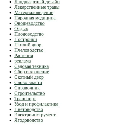
Ландшафтный дизайн
Лекарственные травы
Материаловедение
Народная медицина
Овощеводство
Отдых
Плодоводство
Постройки
Птичий двор
Пчеловодство
Растения
реклама
Садовая техника
Сбор и хранение
Скотный двор
Слово власти
Справочник
Строительство
Транспорт
Уход и профилактика
Цветоводство
Электроинструмент
Ягодоводство