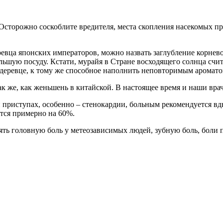
Осторожно соскоблите вредителя, места скопления насекомых пр
евца японских императоров, можно назвать заглубление корнев
льшую посуду. Кстати, мурайя в Стране восходящего солнца счи
 деревце, к тому же способное наполнить неповторимым аромато
ак же, как женьшень в китайской. В настоящее время и наши вра
приступах, особенно – стенокардии, больным рекомендуется вд
ются примерно на 60%.
ть головную боль у метеозависимых людей, зубную боль, боли п