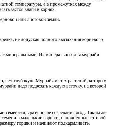
мнатной температуры, а в промежутках между
ать застоя влаги в корнях.
дерновой или листовой земли.
изредка, не допуская полного высыхания корневого
дуя с минеральными. Из минеральных для муррайи
ю, чем глубокую. Муррайя из тех растений, которым
муррайи надо подрезать каждую веточку, на которой
 семенами, сразу после созревания ягод. Таким же
у семени в маленькие горшки, наполненные готовой
о размеру горшки и начинают подкармливать.