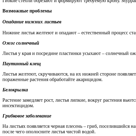
Гибкие стебли обрезают и формируют требуемую крону. Мурра
Возможные проблемы
Опадание нижних листьев
Нижние листья желтеют и опадают – естественный процесс ста
Ожог солнечный
Листья у края и посредине пластинки усыхают – солнечный ожо
Паутинный клещ
Листья желтеют, скручиваются, на их нижней стороне появляе
пораженные растения обработайте акарицидом.
Белокрылка
Растение замедляет рост, листья липкие, вокруг растения вью
инсектицидом.
Грибковое заболевание
На листьях появляется черная плесень – гриб, поселившийся н
после чего ополосните листья чистой водой.