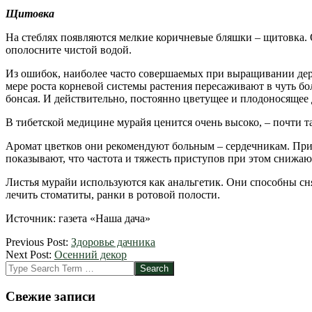
Щитовка
На стеблях появляются мелкие коричневые бляшки – щитовка. 
ополосните чистой водой.
Из ошибок, наиболее часто совершаемых при выращивании дер
мере роста корневой системы растения пересаживают в чуть бо
бонсая. И действительно, постоянно цветущее и плодоносящее
В тибетской медицине мурайя ценится очень высоко, – почти т
Аромат цветков они рекомендуют больным – сердечникам. При 
показывают, что частота и тяжесть приступов при этом снижа
Листья мурайи используются как анальгетик. Они способны сня
лечить стоматиты, ранки в ротовой полости.
Источник: газета «Наша дача»
2012-
Previous Post:
Здоровье дачника
09-
Next Post:
Осенний декор
07
Search
Свежие записи