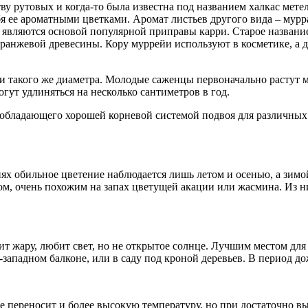
тву рутовых и когда-то была известна под названием халкас мет
я ее ароматными цветками. Аромат листьев другого вида – мурра
являются основой популярной приправы карри. Старое название 
о-оранжевой древесины. Кору муррейи используют в косметике,
чти такого же диаметра. Молодые саженцы первоначально растут м
огут удлиняться на несколько сантиметров в год.
обладающего хорошей корневой системой подвоя для различных 
 обильное цветение наблюдается лишь летом и осенью, а зимой, 
м, очень похожим на запах цветущей акации или жасмина. Из н
т жару, любит свет, но не открытое солнце. Лучшим местом для
-западном балконе, или в саду под кроной деревьев. В период 
е переносит и более высокую температуру, но при достаточно в