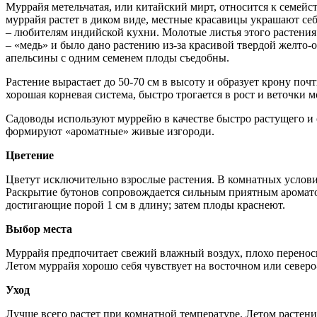
Муррайя метельчатая, или китайский мирт, относится к семейс
муррайя растет в диком виде, местные красавицы украшают себ
– любителям индийской кухни. Молотые листья этого растения 
– «медь» и было дано растению из-за красивой твердой желт
апельсины с одним семенем плоды съедобны.
Растение вырастает до 50-70 см в высоту и образует крону по
хорошая корневая система, быстро трогается в рост и веточки м
Садоводы используют муррейю в качестве быстро растущего и 
формируют «ароматные» живые изгороди.
Цветение
Цветут исключительно взрослые растения. В комнатных условиях
Раскрытие бутонов сопровождается сильным приятным аромато
достигающие порой 1 см в длину; затем плоды краснеют.
Выбор места
Муррайя предпочитает свежий влажный воздух, плохо переноси
Летом муррайя хорошо себя чувствует на восточном или северо
Уход
Лучше всего растет при комнатной температуре. Летом растени