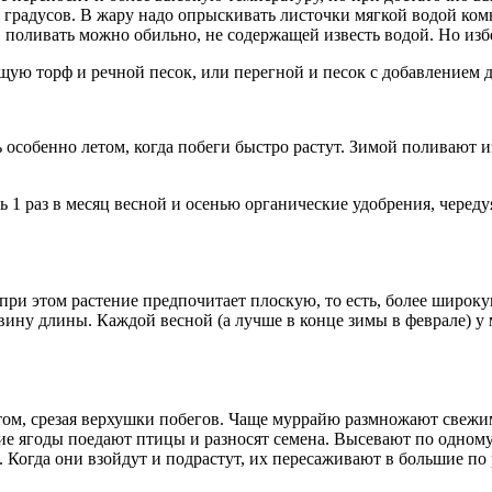
5 градусов. В жару надо опрыскивать листочки мягкой водой ко
поливать можно обильно, не содержащей известь водой. Но избег
ую торф и речной песок, или перегной и песок с добавлением 
 особенно летом, когда побеги быстро растут. Зимой поливают 
ь 1 раз в месяц весной и осенью органические удобрения, чере
ри этом растение предпочитает плоскую, то есть, более широку
ину длины. Каждой весной (а лучше в конце зимы в феврале) у 
ом, срезая верхушки побегов. Чаще муррайю размножают свежими
ие ягоды поедают птицы и разносят семена. Высевают по одном
о. Когда они взойдут и подрастут, их пересаживают в большие п