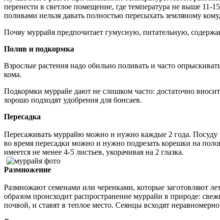
перенести в светлое помещение, где температура не выше 11-1
поливами нельзя давать полностью пересыхать земляному кому, 
Почву муррайя предпочитает гумусную, питательную, содержащ
Полив и подкормка
Взрослые растения надо обильно поливать и часто опрыскивать
кома.
Подкормки муррайе дают не слишком часто: достаточно вносит
хорошо подходят удобрения для бонсаев.
Пересадка
Пересаживать муррайю можно и нужно каждые 2 года. Посуду п
во время пересадки можно и нужно подрезать корешки на полов
имеется не менее 4-5 листьев, укорачивая на 2 глазка.
Размножение
Размножают семенами или черенками, которые заготовляют лет
образом происходит распространение муррайи в природе: свеж
почвой, и ставят в теплое место. Сеянцы всходят неравномерн