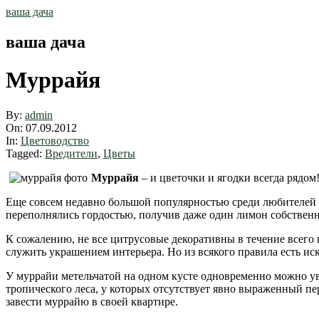
Skip
ваша дача
to
content
ваша дача
Муррайя
By:
admin
On:
07.09.2012
In:
Цветоводство
Tagged:
Вредители
,
Цветы
Муррайя
– и цветочки и ягодки всегда рядом
Еще совсем недавно большой популярностью среди любителей 
переполнялись гордостью, получив даже один лимон собственн
К сожалению, не все цитрусовые декоративны в течение всего 
служить украшением интерьера. Но из всякого правила есть ис
У муррайи метельчатой на одном кусте одновременно можно ув
тропического леса, у которых отсутствует явно выраженный пе
завести муррайю в своей квартире.