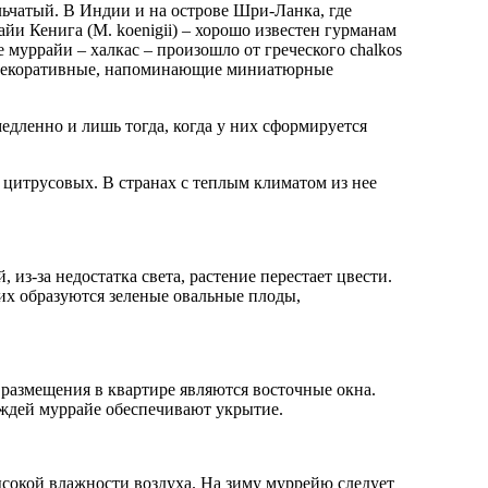
ельчатый. В Индии и на острове Шри-Ланка, где
йи Кенига (М. koenigii) – хорошо известен гурманам
муррайи – халкас – произошло от греческого chalkos
 а декоративные, напоминающие миниатюрные
едленно и лишь тогда, когда у них сформируется
цитрусовых. В странах с теплым климатом из нее
из-за недостатка света, растение перестает цвести.
их образуются зеленые овальные плоды,
 размещения в квартире являются восточные окна.
дождей муррайе обеспечивают укрытие.
ысокой влажности воздуха. На зиму муррейю следует