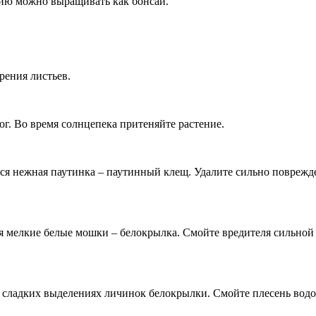
йю можно выращивать как бонсай.
рения листьев.
г. Во время солнцепека притеняйте растение.
тся нежная паутинка – паутинный клещ. Удалите сильно поврежд
тся мелкие белые мошки – белокрылка. Смойте вредителя сильной
а сладких выделениях личинок белокрылки. Смойте плесень водо