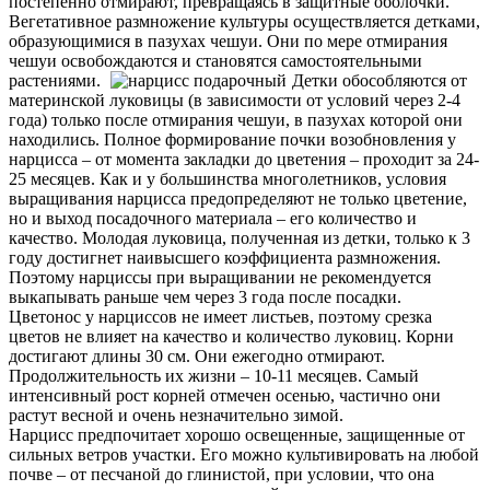
постепенно отмирают, превращаясь в защитные оболочки.
Вегетативное размножение культуры осуществляется детками,
образующимися в пазухах чешуи. Они по мере отмирания
чешуи освобождаются и становятся самостоятельными
растениями.
Детки обособляются от
материнской луковицы (в зависимости от условий через 2-4
года) только после отмирания чешуи, в пазухах которой они
находились. Полное формирование почки возобновления у
нарцисса – от момента закладки до цветения – проходит за 24-
25 месяцев. Как и у большинства многолетников, условия
выращивания нарцисса предопределяют не только цветение,
но и выход посадочного материала – его количество и
качество. Молодая луковица, полученная из детки, только к 3
году достигнет наивысшего коэффициента размножения.
Поэтому нарциссы при выращивании не рекомендуется
выкапывать раньше чем через 3 года после посадки.
Цветонос у нарциссов не имеет листьев, поэтому срезка
цветов не влияет на качество и количество луковиц. Корни
достигают длины 30 см. Они ежегодно отмирают.
Продолжительность их жизни – 10-11 месяцев. Самый
интенсивный рост корней отмечен осенью, частично они
растут весной и очень незначительно зимой.
Нарцисс предпочитает хорошо освещенные, защищенные от
сильных ветров участки. Его можно культивировать на любой
почве – от песчаной до глинистой, при условии, что она