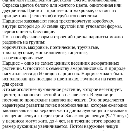
Окраска цветов белого или желтого цвета, однотонная или
двуцветная. Цветки – простые или махровые, состоят из
прицветника (лепестков) и трубчатого венчика.
Нарциссы завязывают плод трехстворчатую коробочку,
внутри которой до 10 семян круглой или угловатой формы,
черного цвета, блестящие.
По разнообразию форм и строений цветка нарциссы можно
разделить на группы:
корончатые, махровые, поэтические, трубчатые,
триандрусовые, жонкиллиевые, тацетные,
разрезнокорончатые.
Нарцисс – одно из самых ценных весенних декоративных
растений. Относится к семейству амариллисовых. В природе
насчитывается до 60 видов нарциссов. Нарцисс может быть
использован для посадка в цветниках, группами на газонах,
для срезки.
Это многолетнее луковичное растение, которое вегетирует,
цветет, плодоносит весной и в начале лета. В луковице
постоянно происходит накопление чешуи. Это определяется
характером развития почек возобновления, которые ежегодно
закладываются на верхней части донца луковицы и вызывают
смещение чешуи к периферии. Запасающие чешуи (9-17 штук)
у нарцисса могут жить до 4 лет, и в течение этого времени
размер луковицы увеличивается. Потом наружные чешуи