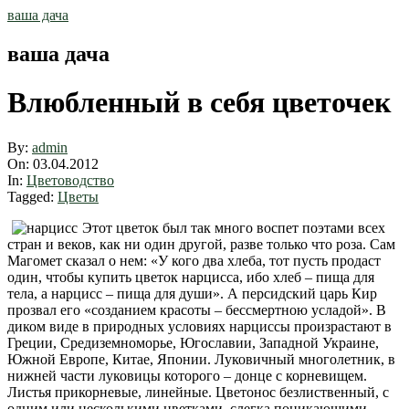
Skip
ваша дача
to
content
ваша дача
Влюбленный в себя цветочек
By:
admin
On:
03.04.2012
In:
Цветоводство
Tagged:
Цветы
Этот цветок был так много воспет поэтами всех
стран и веков, как ни один другой, разве только что роза. Сам
Магомет сказал о нем: «У кого два хлеба, тот пусть продаст
один, чтобы купить цветок нарцисса, ибо хлеб – пища для
тела, а нарцисс – пища для души». А персидский царь Кир
прозвал его «созданием красоты – бессмертною усладой». В
диком виде в природных условиях нарциссы произрастают в
Греции, Средиземноморье, Югославии, Западной Украине,
Южной Европе, Китае, Японии. Луковичный многолетник, в
нижней части луковицы которого – донце с корневищем.
Листья прикорневые, линейные. Цветонос безлиственный, с
одним или несколькими цветками, слегка поникающими.