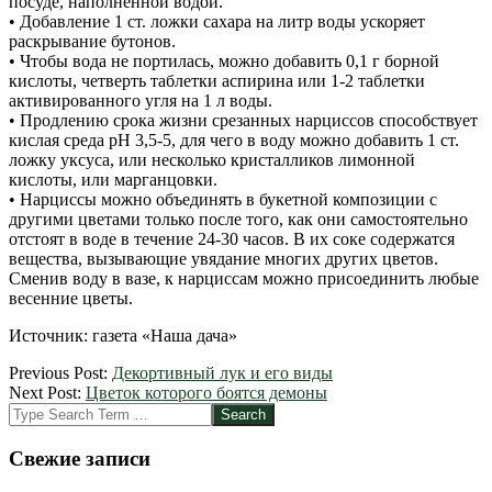
посуде, наполненной водой.
• Добавление 1 ст. ложки сахара на литр воды ускоряет
раскрывание бутонов.
• Чтобы вода не портилась, можно добавить 0,1 г борной
кислоты, четверть таблетки аспирина или 1-2 таблетки
активированного угля на 1 л воды.
• Продлению срока жизни срезанных нарциссов способствует
кислая среда рН 3,5-5, для чего в воду можно добавить 1 ст.
ложку уксуса, или несколько кристалликов лимонной
кислоты, или марганцовки.
• Нарциссы можно объединять в букетной композиции с
другими цветами только после того, как они самостоятельно
отстоят в воде в течение 24-30 часов. В их соке содержатся
вещества, вызывающие увядание многих других цветов.
Сменив воду в вазе, к нарциссам можно присоединить любые
весенние цветы.
Источник: газета «Наша дача»
2012-
Previous Post:
Декортивный лук и его виды
04-
Next Post:
Цветок которого боятся демоны
03
Search
Свежие записи