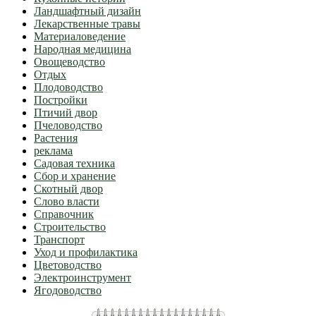
Ландшафтный дизайн
Лекарственные травы
Материаловедение
Народная медицина
Овощеводство
Отдых
Плодоводство
Постройки
Птичий двор
Пчеловодство
Растения
реклама
Садовая техника
Сбор и хранение
Скотный двор
Слово власти
Справочник
Строительство
Транспорт
Уход и профилактика
Цветоводство
Электроинструмент
Ягодоводство