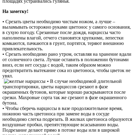
площадях устраивались гулянья.
На заметку!
• Срезать цветы необходимо чистым ножом, а лучше –
выламывать осторожно руками цветонос у самого основания,
в сухую погоду. Срезанные после дождя, нарциссы часто
наполнены влагой, отчего становятся хрупкими, лепестки
комкаются, пачкаются в грунт, портятся, теряют внешнюю
привлекательность.
• Срезать необходимо рано утром, оставляя на хранение вдали
от солнечного света. Лучше оставить в положении бутонами
вниз, если нет сосуда с водой, таким образом можно
предотвратить вытекание сока из цветоноса, чтобы цветок не
увял.
• В случае необходимой длительной
транспортировки, цветы нарциссов срезают в фазе
окрашенных бутонов, которые хорошо раскрываются после
срезки. Махровые сорта так же срезают в фазе окрашенного
бутона.
• Чтобы сберечь нарциссы в вазе продолжительное время,
нижнюю часть цветоноса при замене воды в сосуде
необходимо слегка подрезать. В жилках цветоноса образуются
воздушные пробки, препятствующие всасыванию воды.
Подрезание делают прямо в потоке воды или в широкой