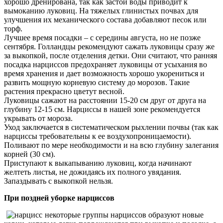
хорошо дренирована, так как застой воды приводит к
вымоканию луковиц. На тяжелых глинистых почвах для
улучшения их механического состава добавляют песок или
торф.
Лучшее время посадки – с середины августа, но не позже
сентября. Голландцы рекомендуют сажать луковицы сразу же
за выкопкой, после отделения детки. Они считают, что ранняя
посадка нарциссов предохраняет луковицы от усыхания во
время хранения и дает возможность хорошо укорениться и
развить мощную корневую систему до морозов. Такие
растения прекрасно цветут весной.
Луковицы сажают на расстоянии 15-20 см друг от друга на
глубину 12-15 см. Нарциссы в нашей зоне рекомендуется
укрывать от мороза.
Уход заключается в систематическом рыхлении почвы (так как
нарциссы требовательны к ее воздухопроницаемости).
Поливают по мере необходимости и на всю глубину залегания
корней (30 см).
Приступают к выкапыванию луковиц, когда начинают
желтеть листья, не дожидаясь их полного увядания.
Запаздывать с выкопкой нельзя.
При поздней уборке нарциссов
некоторые группы нарциссов образуют новые