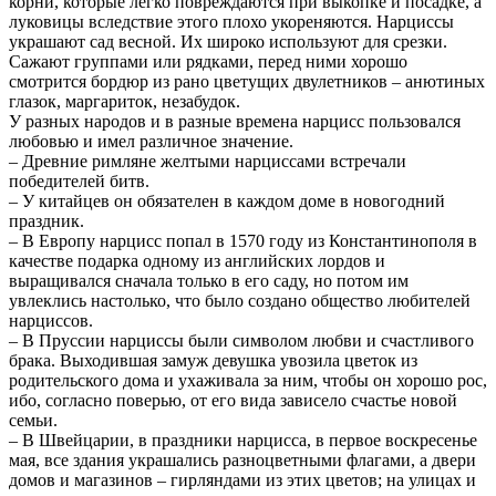
корни, которые легко повреждаются при выкопке и посадке, а
луковицы вследствие этого плохо укореняются. Нарциссы
украшают сад весной. Их широко используют для срезки.
Сажают группами или рядками, перед ними хорошо
смотрится бордюр из рано цветущих двулетников – анютиных
глазок, маргариток, незабудок.
У разных народов и в разные времена нарцисс пользовался
любовью и имел различное значение.
– Древние римляне желтыми нарциссами встречали
победителей битв.
– У китайцев он обязателен в каждом доме в новогодний
праздник.
– В Европу нарцисс попал в 1570 году из Константинополя в
качестве подарка одному из английских лордов и
выращивался сначала только в его саду, но потом им
увлеклись настолько, что было создано общество любителей
нарциссов.
– В Пруссии нарциссы были символом любви и счастливого
брака. Выходившая замуж девушка увозила цветок из
родительского дома и ухаживала за ним, чтобы он хорошо рос,
ибо, согласно поверью, от его вида зависело счастье новой
семьи.
– В Швейцарии, в праздники нарцисса, в первое воскресенье
мая, все здания украшались разноцветными флагами, а двери
домов и магазинов – гирляндами из этих цветов; на улицах и