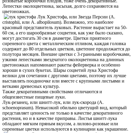
розоватые коробочки плодов, тоже очень декоративные.
Лепестки околоцветника, засыхая, долго сохраняются на
цветоножках.
Лук Христофа, или Звезда Персии (A.
cristophii, или A. albopilosum). Возможно, это наиболее
красивый представитель луковых. Растение вырастает на 50-
60 см, а его шарообразные соцветия, как уже было сказано,
могут достигать 30 см в диаметре. Цветки приятного
сиреневого цвета с металлическим отливом, каждая головка
содержит до 80 отдельных цветков, цветение продолжается до
полутора месяцев. Внешне цветки с 3-гранными коробочками,
узкими лепестками звездчатого околоцветника на длинных
цветоножках напоминают ракеты фейерверка и особенно
хороши в сухих букетах. Шары соцветий лука Христофа
велики для сочетания с другими цветами, поэтому их лучше
выставлять поодиночке или вместе с крупными листьями и
ветками древесных культур.
Также декоративными свойствами отличаются и
общеизвестные пищевые луки.
Лук-резанец, или шнитт-лук, или лук-скорода (A.
schoenoprasum). Невысокий обильно цветущий вид, который
представляет ценность не только в качестве декоративного
растения, но и в качестве приправы. Листья шнитт-лука
обладают мягким пряным вкусом, а лилово-розовые или
сиреневые цветки используются в кулинарии как украшение.