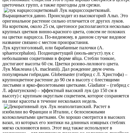
цветочных групп, а также пригодны для срезки.
Лук нарциссоцветковый.
Выращивается давно. Происходит из высокогорий Альп. Это
оригинальное растение сильно отличается от других луков.
На коротком, около 25 см, цветоносе располагаются несколько
крупных цветков винно-красного цвета, совсем не похожих
на цветки нарцисса. По-видимому, в данном случае видовое
название связано с местом произрастания.
Лук круглоголовый, или барабанные палочки (A.
sphaerocephalon). Позднецветущий (июль-август) лук с
небольшими соцветиями в форме яйца. Стебли тонкие,
достигают высоты 60 см. Цветки розово-лилового цвета.
Лук Маклеана (A. macleanii). Дал рождение двум очень
популярным гибридам. Globemaster (гибрид с Л. Христофа) –
крупноцветное растение до 90 см в высоту с блестящими
листьями и ярко-фиолетовыми цветками. Gladiator – (гибрид с
Л. афлатунским) – эффектный высокий лук (до 150 см в
высоту) с крупным округлым cоцветием, которое сохраняется
на пике красоты в течение нескольких недель.
Лук неаполитанский. Растет в
изобилии во Франции и Италии, с белоснежными
колокольчатыми цветками. Он хорошо смотрится в высоких
вазах, из которых его зонтики на длинных изящных стеблях
мягко склоняются вниз. Этот вид также используют в