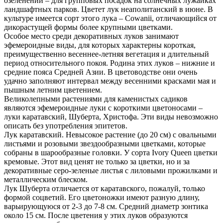
озеленении – для групповых посадок на солнечных лужайках
ландшафтных парков. Цветет лук неаполитанский в июне. В
культуре имеется сорт этого лука – Cowanii, отличающийся от
дикорастущей формы более крупными цветками.
Особое место среди декоративных луков занимают
эфемероидные виды, для которых характерны короткая,
преимущественно весеннее-летняя вегетация и длительный
период относительного покоя. Родина этих луков – нижние и
средние пояса Средней Азии. В цветоводстве они очень
удачно заполняют интервал между весенними красками мая и
пышным летним цветением.
Великолепными растениями для каменистых садиков
являются эфемероидные луки с короткими цветоносами –
луки каратавский, Шуберта, Христофа. Эти виды невозможно
описать без употребления эпитетов.
Лук каратавский. Невысокое растение (до 20 см) с овальными
листьями и розовыми звездообразными цветками, которые
собраны в шарообразные головки. У сорта Ivory Queen цветки
кремовые. Этот вид ценят не только за цветки, но и за
декоративные серо-зеленые листья с лиловыми прожилками и
металлическим блеском.
Лук Шуберта отличается от каратавского, пожалуй, только
формой соцветий. Его цветоножки имеют разную длину,
варьирующуюся от 2-3 до 7-8 см. Средний диаметр зонтика
около 15 см. После цветения у этих луков образуются