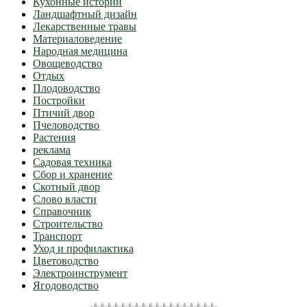
Кухонные истории
Ландшафтный дизайн
Лекарственные травы
Материаловедение
Народная медицина
Овощеводство
Отдых
Плодоводство
Постройки
Птичий двор
Пчеловодство
Растения
реклама
Садовая техника
Сбор и хранение
Скотный двор
Слово власти
Справочник
Строительство
Транспорт
Уход и профилактика
Цветоводство
Электроинструмент
Ягодоводство