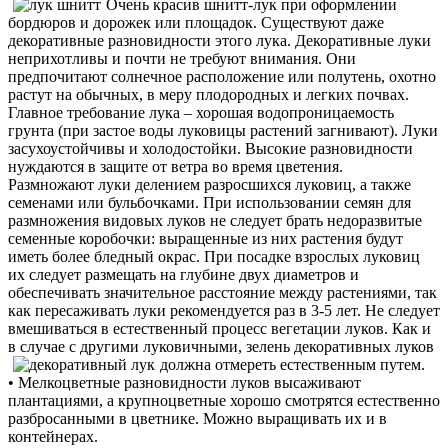
Очень красив шнитт-лук при оформлении
бордюров и дорожек или площадок. Существуют даже
декоративные разновидности этого лука. Декоративные луки
неприхотливы и почти не требуют внимания. Они
предпочитают солнечное расположение или полутень, охотно
растут на обычных, в меру плодородных и легких почвах.
Главное требование лука – хорошая водопроницаемость
грунта (при застое воды луковицы растений загнивают). Луки
засухоустойчивы и холодостойки. Высокие разновидности
нуждаются в защите от ветра во время цветения.
Размножают луки делением разросшихся луковиц, а также
семенами или бульбочками. При использовании семян для
размножения видовых луков не следует брать недоразвитые
семенные коробочки: выращенные из них растения будут
иметь более бледный окрас. При посадке взрослых луковиц
их следует размещать на глубине двух диаметров и
обеспечивать значительное расстояние между растениями, так
как пересаживать луки рекомендуется раз в 3-5 лет. Не следует
вмешиваться в естественный процесс вегетации луков. Как и
в случае с другими луковичными, зелень декоративных луков
должна отмереть естественным путем.
• Мелкоцветные разновидности луков высаживают
плантациями, а крупноцветные хорошо смотрятся естественно
разбросанными в цветнике. Можно выращивать их и в
контейнерах.