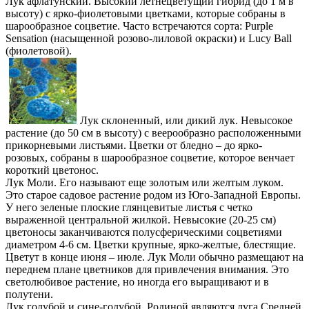
Лук афлатунский. Высокий летнецветущий гибрид (до 1 м в
высоту) с ярко-фиолетовыми цветками, которые собраны в
шарообразное соцветие. Часто встречаются сорта: Purple
Sensation (насыщенной розово-лиловой окраски) и Lucy Ball
(фиолетовой).
Лук склоненный, или дикий лук. Невысокое
растение (до 50 см в высоту) с веерообразно расположенными
прикорневыми листьями. Цветки от бледно – до ярко-
розовых, собраны в шарообразное соцветие, которое венчает
короткий цветонос.
Лук Моли. Его называют еще золотым или желтым луком.
Это старое садовое растение родом из Юго-Западной Европы.
У него зеленые плоские глянцевитые листья с четко
выраженной центральной жилкой. Невысокие (20-25 см)
цветоносы заканчиваются полусферическими соцветиями
диаметром 4-6 см. Цветки крупные, ярко-желтые, блестящие.
Цветут в конце июня – июле. Лук Моли обычно размещают на
переднем плане цветников для привлечения внимания. Это
светолюбивое растение, но иногда его выращивают и в
полутени.
Лук голубой и сине-голубой. Родиной являются луга Средней