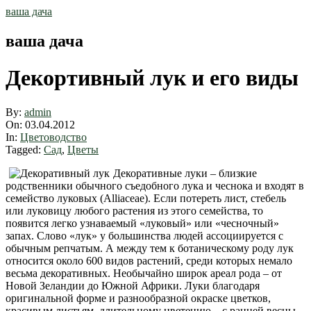
Skip
ваша дача
to
content
ваша дача
Декортивный лук и его виды
By:
admin
On:
03.04.2012
In:
Цветоводство
Tagged:
Сад
,
Цветы
Декоративные луки – близкие
родственники обычного съедобного лука и чеснока и входят в
семейство луковых (Alliaceae). Если потереть лист, стебель
или луковицу любого растения из этого семейства, то
появится легко узнаваемый «луковый» или «чесночный»
запах. Слово «лук» у большинства людей ассоциируется с
обычным репчатым. А между тем к ботаническому роду лук
относится около 600 видов растений, среди которых немало
весьма декоративных. Необычайно широк ареал рода – от
Новой Зеландии до Южной Африки. Луки благодаря
оригинальной форме и разнообразной окраске цветков,
красивым листьям, длительному цветению – с ранней весны