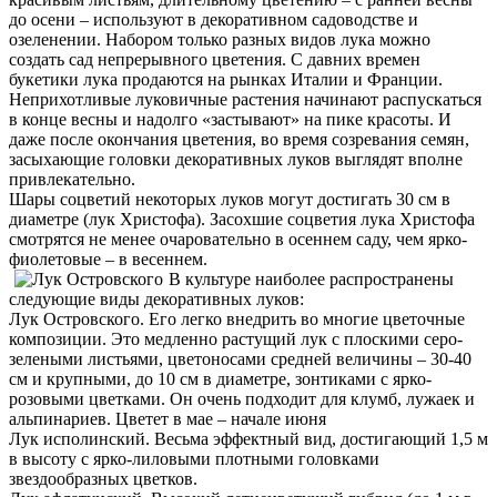
до осени – используют в декоративном садоводстве и
озеленении. Набором только разных видов лука можно
создать сад непрерывного цветения. С давних времен
букетики лука продаются на рынках Италии и Франции.
Неприхотливые луковичные растения начинают распускаться
в конце весны и надолго «застывают» на пике красоты. И
даже после окончания цветения, во время созревания семян,
засыхающие головки декоративных луков выглядят вполне
привлекательно.
Шары соцветий некоторых луков могут достигать 30 см в
диаметре (лук Христофа). Засохшие соцветия лука Христофа
смотрятся не менее очаровательно в осеннем саду, чем ярко-
фиолетовые – в весеннем.
В культуре наиболее распространены
следующие виды декоративных луков:
Лук Островского. Его легко внедрить во многие цветочные
композиции. Это медленно растущий лук с плоскими серо-
зелеными листьями, цветоносами средней величины – 30-40
см и крупными, до 10 см в диаметре, зонтиками с ярко-
розовыми цветками. Он очень подходит для клумб, лужаек и
альпинариев. Цветет в мае – начале июня
Лук исполинский. Весьма эффектный вид, достигающий 1,5 м
в высоту с ярко-лиловыми плотными головками
звездообразных цветков.