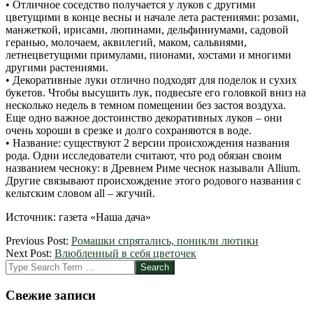
• Отличное соседство получается у луков с другими
цветущими в конце весны и начале лета растениями: розами,
манжеткой, ирисами, люпинами, дельфиниумами, садовой
геранью, молочаем, аквилегий, маком, сальвиями,
летнецветущими примулами, пионами, хостами и многими
другими растениями.
• Декоративные луки отлично подходят для поделок и сухих
букетов. Чтобы высушить лук, подвесьте его головкой вниз на
несколько недель в темном помещении без застоя воздуха.
Еще одно важное достоинство декоративных луков – они
очень хороши в срезке и долго сохраняются в воде.
• Название: существуют 2 версии происхождения названия
рода. Одни исследователи считают, что род обязан своим
названием чесноку: в Древнем Риме чеснок называли Allium.
Другие связывают происхождение этого родового названия с
кельтским словом all – жгучий.
Источник: газета «Наша дача»
2012-
Previous Post:
Ромашки спрятались, поникли лютики
04-
Next Post:
Влюбленный в себя цветочек
03
Search
Свежие записи