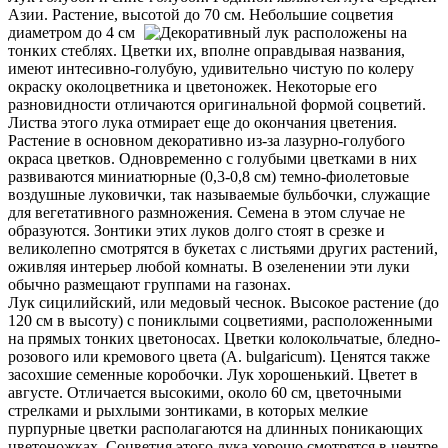
Азии. Растение, высотой до 70 см. Небольшие соцветия
диаметром до 4 см
расположены на
тонких стеблях. Цветки их, вполне оправдывая названия,
имеют интесивно-голубую, удивительно чистую по колеру
окраску околоцветника и цветоножек. Некоторые его
разновидности отличаются оригинальной формой соцветий.
Листва этого лука отмирает еще до окончания цветения.
Растение в основном декоративно из-за лазурно-голубого
окраса цветков. Одновременно с голубыми цветками в них
развиваются миниатюрные (0,3-0,8 см) темно-фиолетовые
воздушные луковички, так называемые бульбочки, служащие
для вегетативного размножения. Семена в этом случае не
образуются. Зонтики этих луков долго стоят в срезке и
великолепно смотрятся в букетах с листьями других растений,
оживляя интерьер любой комнаты. В озеленении эти луки
обычно размещают группами на газонах.
Лук сицилийский, или медовый чеснок. Высокое растение (до
120 см в высоту) с пониклыми соцветиями, расположенными
на прямых тонких цветоносах. Цветки колокольчатые, бледно-
розового или кремового цвета (A. bulgaricum). Ценятся также
засохшие семенные коробочки. Лук хорошенький. Цветет в
августе. Отличается высокими, около 60 см, цветочными
стрелками и рыхлыми зонтиками, в которых мелкие
пурпурные цветки располагаются на длинных поникающих
цветоножках. Соцветия этого лука хорошо смотрятся в центре