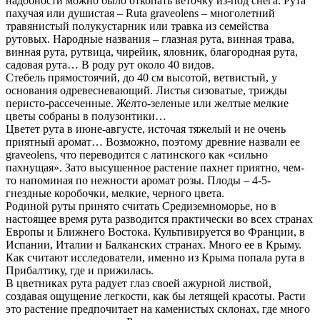
надобности можно было откопать веточку из-под снега. Рута
пахучая или душистая – Ruta graveolens – многолетний
травянистый полукустарник или травка из семейства
рутовых. Народные названия – глазная рута, винная трава,
винная рута, рутвица, чирейик, яловник, благородная рута,
садовая рута… В роду рут около 40 видов.
Стебель прямостоячий, до 40 см высотой, ветвистый, у
основания одревесневающий. Листья сизоватые, трижды
перисто-рассеченные. Желто-зеленые или желтые мелкие
цветы собраны в полузонтики…
Цветет рута в июне-августе, источая тяжелый и не очень
приятный аромат… Возможно, поэтому древние назвали ее
graveolens, что переводится с латинского как «сильно
пахнущая». Зато высушенное растение пахнет приятно, чем-
то напоминая по нежности аромат розы. Плоды – 4-5-
гнездные коробочки, мелкие, черного цвета.
Родиной руты принято считать Средиземноморье, но в
настоящее время рута разводится практически во всех странах
Европы и Ближнего Востока. Культивируется во Франции, в
Испании, Италии и Балканских странах. Много ее в Крыму.
Как считают исследователи, именно из Крыма попала рута в
Прибалтику, где и прижилась.
В цветниках рута радует глаз своей ажурной листвой,
создавая ощущение легкости, как бы летящей красоты. Расти
это растение предпочитает на каменистых склонах, где много