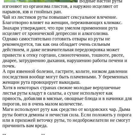
Водные настои руты
изгоняют из организма глистов, а наружно исцеляют от
нарывов, язв и гнойных ран.
Чай из листиков руты повышает сексуальное влечение.
Благотворно влияет на женщин, переживающих климакс.
Знахари утверждают, что при умелом применении рута
исцеляет от хронической депрессии и алкоголизма.
Однако самостоятельно готовить отвары из руты не
рекомендуется, так как она обладает очень сильным
действием, и даже незначительная передозировка может
привести к отеку гортани, слюнотечению, тошноте, рвоте,
диарее, затруднению дыхания, нарушению работы печени и
почек.
А при язвенной болезни, гастрите, колите, низком давлении
последствия вообще могут быть плачевными. У беременных
женщин рута провоцирует выкидыш.
Хотя в некоторых странах свежие молодые верхушечные
листья руты кладут в салаты, а сухие используют как
пряность, добавляя в мясные, овощные блюда и в начинки для
пирогов, но в очень малом количестве.
Маги используют руту как средство от колдовских чар. Дыма
руты боятся демоны и нечистая сила. Если положить у порога
или в прихожей веточку руты, то недоброжелатели не смогут
причинить вам вреда.