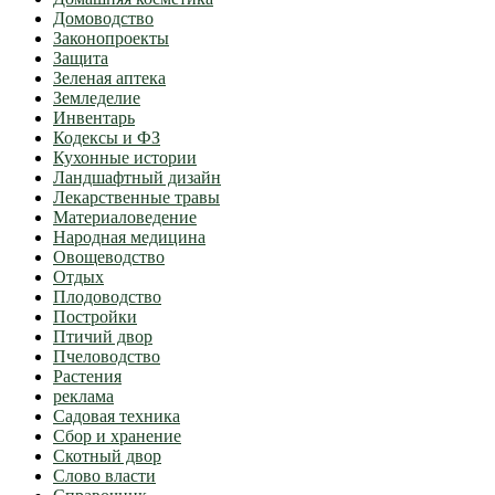
Домоводство
Законопроекты
Защита
Зеленая аптека
Земледелие
Инвентарь
Кодексы и ФЗ
Кухонные истории
Ландшафтный дизайн
Лекарственные травы
Материаловедение
Народная медицина
Овощеводство
Отдых
Плодоводство
Постройки
Птичий двор
Пчеловодство
Растения
реклама
Садовая техника
Сбор и хранение
Скотный двор
Слово власти