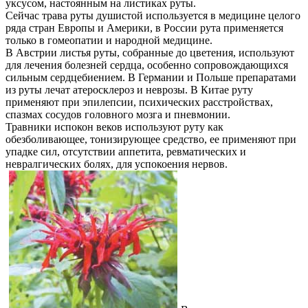
уксусом, настоянным на листиках руты.
Сейчас трава руты душистой используется в медицине целого
ряда стран Европы и Америки, в России рута применяется
только в гомеопатии и народной медицине.
В Австрии листья руты, собранные до цветения, используют
для лечения болезней сердца, особенно сопровождающихся
сильным сердцебиением. В Германии и Польше препаратами
из руты лечат атеросклероз и неврозы. В Китае руту
применяют при эпилепсии, психических расстройствах,
спазмах сосудов головного мозга и пневмонии.
Травники испокон веков используют руту как
обезболивающее, тонизирующее средство, ее применяют при
упадке сил, отсутствии аппетита, ревматических и
невралгических болях, для успокоения нервов.