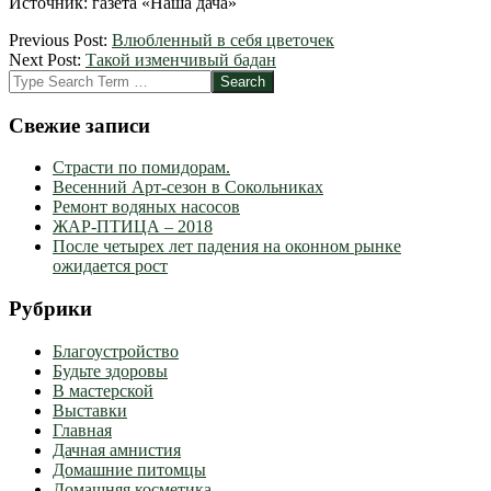
Источник: газета «Наша дача»
2012-
Previous Post:
Влюбленный в себя цветочек
04-
Next Post:
Такой изменчивый бадан
03
Search
Свежие записи
Страсти по помидорам.
Весенний Арт-сезон в Сокольниках
Ремонт водяных насосов
ЖАР-ПТИЦА – 2018
После четырех лет падения на оконном рынке
ожидается рост
Рубрики
Благоустройство
Будьте здоровы
В мастерской
Выставки
Главная
Дачная амнистия
Домашние питомцы
Домашняя косметика