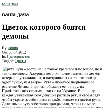
Skip
ваша дача
to
content
ваша дача
Цветок которого боятся
демоны
By:
admin
On:
03.04.2012
In:
Цветоводство
Tagged:
Цветы
Рута – растение не только красивое и полезное, но и
таинственное… Ажурные веточки, шевелящиеся на легком
ветерке, и успокаивают, и настраивают на то, что «завтра
будет лучше, чем вчера». Рута – любимое национальное
растение Литвы, впрочем, обожают ее и в других
Прибалтийских странах, а также на Украине. В старину
каждая уважающая себя девушка растила руту в своем саду,
чтобы украсить себя в день свадьбы венком из цветов руты.
Даже зимой руту заботливо прикрывали, чтобы по мере