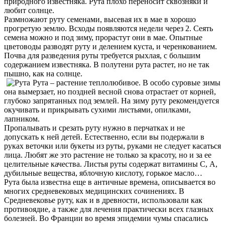
природного известняка. Рута плохо переносит сквозняки и
любит солнце.
Размножают руту семенами, высевая их в мае в хорошо
прогретую землю. Всходы появляются недели через 2. Сеять
семена можно и под зиму, прорастут они в мае. Опытные
цветоводы разводят руту и делением куста, и черенкованием.
Почва для разведения руты требуется рыхлая, с большим
содержанием известняка. В полутени рута растет, но не так
пышно, как на солнце.
Рута – растение теплолюбивое. В особо суровые зимы
она вымерзает, но поздней весной снова отрастает от корней,
глубоко запрятанных под землей. На зиму руту рекомендуется
окучивать и прикрывать сухими листьями, опилками,
лапником.
Пропалывать и срезать руту нужно в перчатках и не
допускать к ней детей. Естественно, если вы подержали в
руках веточки или букеты из руты, руками не следует касаться
лица. Любят же это растение не только за красоту, но и за ее
целительные качества. Листья руты содержат витамины С, А,
дубильные вещества, яблочную кислоту, горькое масло…
Рута была известна еще в античные времена, описывается во
многих средневековых медицинских сочинениях. В
Средневековье руту, как и в древности, использовали как
противоядие, а также для лечения практически всех глазных
болезней. Во Франции во время эпидемии чумы спасались