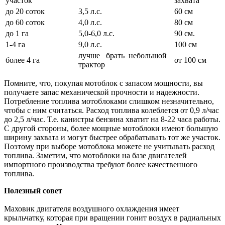
участок
захвата
до 20 соток
3,5 л.с.
60 см
до 60 соток
4,0 л.с.
80 см
до 1 га
5,0-6,0 л.с.
90 см.
1-4 га
9,0 л.с.
100 см
лучше брать небольшой
более 4 га
от 100 см
трактор
Помните, что, покупая мотоблок с запасом мощности, вы
получаете запас механической прочности и надежности.
Потребление топлива мотоблоками слишком незначительно,
чтобы с ним считаться. Расход топлива колеблется от 0,9 л/час
до 2,5 л/час. Т.е. канистры бензина хватит на 8-22 часа работы.
С другой стороны, более мощные мотоблоки имеют большую
ширину захвата и могут быстрее обрабатывать тот же участок.
Поэтому при выборе мотоблока можете не учитывать расход
топлива. Заметим, что мотоблоки на базе двигателей
импортного производства требуют более качественного
топлива.
Полезный совет
Маховик двигателя воздушного охлаждения имеет
крыльчатку, которая при вращении гонит воздух в радиальных