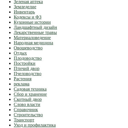
Зеленая аптека
Земледелие
Инвентарь
Кодексы и ФЗ
Кухонные истории
Ландшафтный дизайн
Лекарственные травы
Материаловедение
Народная медицина
Овощеводство
Отдых
Плодоводство
Постройки
Птичий двор
Пчеловодство
Растения
реклама
Садовая техника
Сбор и хранение
Скотный двор
Слово власти
Справочник
Строительство
Транспорт
Уход и профилактика