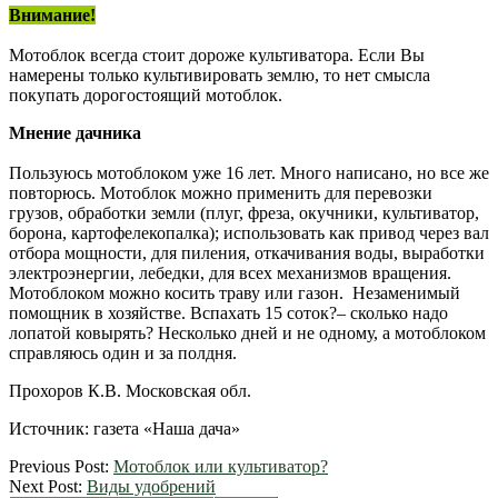
Внимание!
Мотоблок всегда стоит дороже культиватора. Если Вы
намерены только культивировать землю, то нет смысла
покупать дорогостоящий мотоблок.
Мнение дачника
Пользуюсь мотоблоком уже 16 лет. Много написано, но все же
повторюсь. Мотоблок можно применить для перевозки
грузов, обработки земли (плуг, фреза, окучники, культиватор,
борона, картофелекопалка); использовать как привод через вал
отбора мощности, для пиления, откачивания воды, выработки
электроэнергии, лебедки, для всех механизмов вращения.
Мотоблоком можно косить траву или газон. Незаменимый
помощник в хозяйстве. Вспахать 15 соток?– сколько надо
лопатой ковырять? Несколько дней и не одному, а мотоблоком
справляюсь один и за полдня.
Прохоров К.В. Московская обл.
Источник: газета «Наша дача»
2012-
Previous Post:
Мотоблок или культиватор?
03-
Next Post:
Виды удобрений