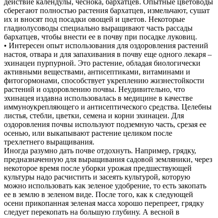
действие календулы, чеснока, бархатцев. Опытные цветоводы
сберегают полностью растения бархатцев, измельчают, сушат
их и вносят под посадки овощей и цветов. Некоторые
гладиолусоводы специально выращивают часть рассады
бархатцев, чтобы внести ее в почву при посадке луковиц.
• Интересен опыт использования для оздоровления растений
настоя, отвара и для запахивания в почву еще одного лекаря –
эхинацеи пурпурной. Это растение, обладая биологически
активными веществами, антисептиками, витаминами и
фитогормонами, способствует укреплению жизнестойкости
растений и оздоровлению почвы. Неудивительно, что
эхинацея издавна использовалась в медицине в качестве
иммуноукрепляющего и антисептического средства. Целебны
листья, стебли, цветки, семена и корни эхинацеи. Для
оздоровления почвы используют подземную часть, срезая ее
осенью, или выкапывают растение целиком после
трехлетнего выращивания.
Иногда разумно дать почве отдохнуть. Например, грядку,
предназначенную для выращивания садовой земляники, через
некоторое время после уборки урожая предшествующей
культуры надо расчистить и засеять культурой, которую
можно использовать как зеленое удобрение, то есть закопать
ее в землю в зеленом виде. После того, как к следующей
осени прикопанная зеленая масса хорошо перепреет, грядку
следует перекопать на большую глубину. А весной в