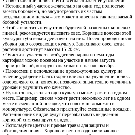
• Известкование почвы почти всегда снижает ее утомление.
• Истощенный участок желательно на один год полностью
засеять бобовыми, но злоупотреблять их частым
возделыванием нельзя – это может привести к так называемой
бобовой усталости.
• Чтобы очистить почву от возбудителей различных корневых
гнилей, рекомендуется высевать овес. Корневые волоски этой
культуры губительно действуют на них. Посев проводят после
уборки рано созревающих культур. Запахивают овес, когда
растения достигнут высоты 15-20 см.
• Очистить участок от возбудителя парши и нематоды
картофеля можно посевом на участке в начале августа
горчицы белой, которую запахивают в начале октября.
• Плодосмен и использование промежуточных культур на
зеленое удобрение благотворно влияют на улучшение почвы,
оздоровляют ее и, конечно, позволяют значительно увеличить
урожай и улучшить его качество.
• Нужно знать, сколько одна культура может расти на одном
месте. Например, свекла может расти несколько лет на одном
месте в смешанной посадке, что совсем невозможно в
монокультуре. Обязательно практикуйте смешанные посадки.
Растения одних видов будут перерабатывать выделения
корневой системы других видов.
• Используйте цветы и пряные травы для защиты и
обогащения почвы. Хорошо известно оздоравливающее