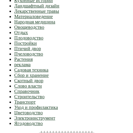
Кухонные истории
Ландшафтный дизайн
Лекарственные травы
Материаловедение
Народная медицина
Овощеводство
Отдых
Плодоводство
Постройки
Птичий двор
Пчеловодство
Растения
реклама
Садовая техника
Сбор и хранение
Скотный двор
Слово власти
Справочник
Строительство
Транспорт
Уход и профилактика
Цветоводство
Электроинструмент
Ягодоводство