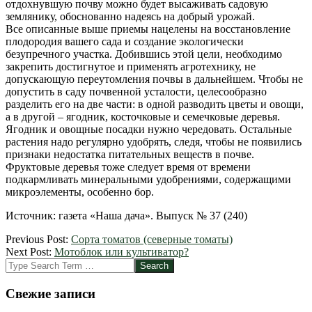
отдохнувшую почву можно будет высаживать садовую
землянику, обоснованно надеясь на добрый урожай.
Все описанные выше приемы нацелены на восстановление
плодородия вашего сада и создание экологически
безупречного участка. Добившись этой цели, необходимо
закрепить достигнутое и применять агротехнику, не
допускающую переутомления почвы в дальнейшем. Чтобы не
допустить в саду почвенной усталости, целесообразно
разделить его на две части: в одной разводить цветы и овощи,
а в другой – ягодник, косточковые и семечковые деревья.
Ягодник и овощные посадки нужно чередовать. Остальные
растения надо регулярно удобрять, следя, чтобы не появились
признаки недостатка питательных веществ в почве.
Фруктовые деревья тоже следует время от времени
подкармливать минеральными удобрениями, содержащими
микроэлементы, особенно бор.
Источник: газета «Наша дача». Выпуск № 37 (240)
2012-
Previous Post:
Cорта томатов (северные томаты)
03-
Next Post:
Мотоблок или культиватор?
25
Search
Свежие записи