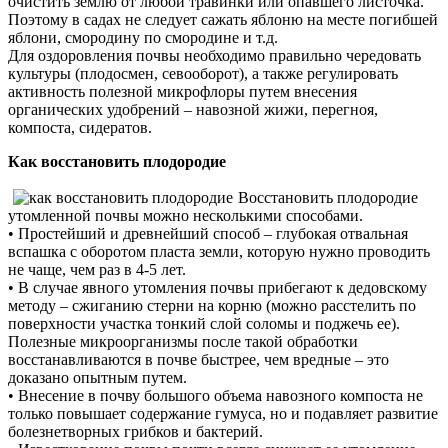
очистить землю от любой травинки или опавшего листочка.
Поэтому в садах не следует сажать яблоню на месте погибшей
яблони, смородину по смородине и т.д.
Для оздоровления почвы необходимо правильно чередовать
культуры (плодосмен, севооборот), а также регулировать
активность полезной микрофлоры путем внесения
органических удобрений – навозной жижи, перегноя,
компоста, сидератов.
Как восстановить плодородие
Восстановить плодородие
утомленной почвы можно несколькими способами.
• Простейший и древнейший способ – глубокая отвальная
вспашка с оборотом пласта земли, которую нужно проводить
не чаще, чем раз в 4-5 лет.
• В случае явного утомления почвы прибегают к дедовскому
методу – сжиганию стерни на корню (можно расстелить по
поверхности участка тонкий слой соломы и поджечь ее).
Полезные микроорганизмы после такой обработки
восстанавливаются в почве быстрее, чем вредные – это
доказано опытным путем.
• Внесение в почву большого объема навозного компоста не
только повышает содержание гумуса, но и подавляет развитие
болезнетворных грибков и бактерий.