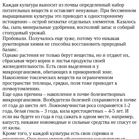
Каждая культура выносит из почвы определенный набор
питательных веществ и оставляет ненужные. При бессменном
выращивании культуры это приводит к одностороннему
истощению – острой нехватке отдельных элементов. Казалось
бы, сыпь минеральные удобрения, восполняй запас и собирай
стопудовый урожай.
Пробовали. Получалось еще хуже, потому что никакая
рукотворная химия не способна восстановить природный
баланс.
Однако растения не только берут вещества, но и отдают их,
сбрасывая через корни и листья продукты своей
жизнедеятельности. Есть свои выделения и у
микроорганизмов, обитающих в прикорневой зоне.
Накопление токсических веществ на ограниченном
пространстве теплицы, грядки, поля тоже приводит к
почвоутомлению.
Еще одна причина – накопление в почве болезнетворных
микроорганизмов. Возбудители болезней сохраняются в почве
от года до шести лет. Ложномучнистая роса сохраняется 1-2
года, белая гниль – 3 года, кила крестоцветных – 4-5 лет. И
если вы будете из года в год сажать в одном месте, например,
капусту, никакие новомодные и сильные средства не спасут ее
от килы.
Кроме того, у каждой культуры есть свои сорняки и
вредители. Они тоже имеют обыкновение накапливаться.