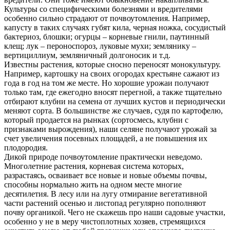
Культуры со специфическими болезнями и вредителями
особенно сильно страдают от почвоутомления. Например,
капусту в таких случаях губят кила, черная ножка, сосудистый
бактериоз, блошки; огурцы – корневые гнили, паутинный
клещ; лук – пероноспороз, луковые мухи; землянику –
вертициллиум, земляничный долгоносик и т.д.
Известны растения, которые сносно переносят монокультуру.
Например, картошку на своих огородах крестьяне сажают из
года в год на том же месте. Но хорошие урожаи получают
только там, где ежегодно вносят перегной, а также тщательно
отбирают клубни на семена от лучших кустов и периодически
меняют сорта. В большинстве же случаев, судя по картофелю,
который продается на рынках (сортосмесь, клубни с
признаками вырождения), наши селяне получают урожай за
счет увеличения посевных площадей, а не повышения их
плодородия.
Дикой природе почвоутомление практически неведомо.
Многолетние растения, корневая система которых,
разрастаясь, осваивает все новые и новые объемы почвы,
способны нормально жить на одном месте многие
десятилетия. В лесу или на лугу отмирание вегетативной
части растений осенью и листопад регулярно пополняют
почву органикой. Чего не скажешь про наши садовые участки,
особенно у не в меру чистоплотных хозяев, стремящихся