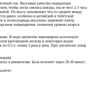
лечный сок. Вкусовые качества скорцонеры
ом, чтобы легко снялась кожура, после чего 2-3 часа
рыбой. По вкусу напоминает что-то среднее между
ся давно, особенно в китайской и тибетской
тв и полисахарида инсулина, широкий спектр
органов пищеварения, снижения уровня сахара в
 коже. В виде примочек чернокорень используют
ечения щитовидной железы и некоторых видов
ь по 0,5 ч. ложки 3 раза в день. При эпилепсии отвар
корня).
ах и ревматизме. Боль исчезнет через 20-30 минут.
алеете.