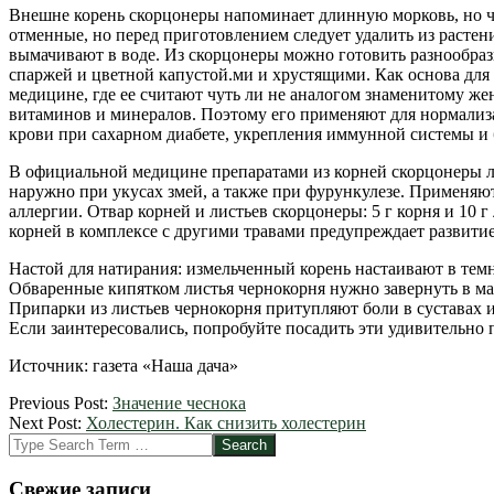
Внешне корень скорцонеры напоминает длинную морковь, но че
отменные, но перед приготовлением следует удалить из расте
вымачивают в воде. Из скорцонеры можно готовить разнообраз
спаржей и цветной капустой.ми и хрустящими. Как основа для 
медицине, где ее считают чуть ли не аналогом знаменитому ж
витаминов и минералов. Поэтому его применяют для нормализа
крови при сахарном диабете, укрепления иммунной системы и 
В официальной медицине препаратами из корней скорцонеры ле
наружно при укусах змей, а также при фурункулезе. Применяю
аллергии. Отвар корней и листьев скорцонеры: 5 г корня и 10 г 
корней в комплексе с другими травами предупреждает развитие
Настой для натирания: измельченный корень настаивают в темнот
Обваренные кипятком листья чернокорня нужно завернуть в мар
Припарки из листьев чернокорня притупляют боли в суставах и
Если заинтересовались, попробуйте посадить эти удивительно п
Источник: газета «Наша дача»
2012-
Previous Post:
Значение чеснока
08-
Next Post:
Холестерин. Как снизить холестерин
31
Search
Свежие записи