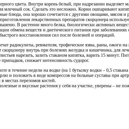
рного цвета. Внутри корень белый, при надрезании выделяет м
ния млечный сок.
Сделать это несложно. Корни ошпаривают кипятк
ные блюда, она хорошо сочетается с другими овощами, мясом и 
приготовления лекарственных препаратов скорцонера использует
еньшеню. В растении много белка, биологически активных вещес
ции обмена веществ и диетического питания при заболеваниях 
быстрого восстановления сил после болезней и операций.
чат радикулиты, ревматизм, трофические язвы, раны, ожоги на
т скорцонеру внутрь при болезнях желудка и кишечника, для л
листьев нарезать, залить стаканом кипятка, варить 15 минут. Пит
 припадков, снижает интенсивность судорог.
е в течение недели на водке (на 1 бутылку водки – 0,5 стакана 
лю и положить в виде компрессов на больные суставы при артрит
 в местах переломов костей.
олезные и вкусные растения у себя на участке, уверены – не пож