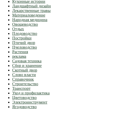
Кухонные истории
Ландшафтный дизайн
Лекарственные травы
Материаловедение
Народная медицина
Овощеводство
Отдых
Плодоводство
Постройки
Птичий двор
Пчеловодство
Растения
реклама
Садовая техника
Сбор и хранение
Скотный двор
Слово власти
Справочник
Строительство
Транспорт
Уход и профилактика
Цветоводство
Электроинструмент
Ягодоводство