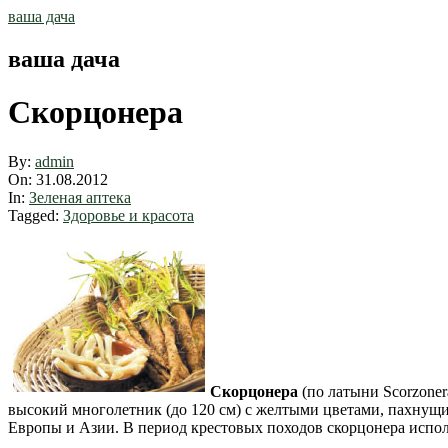
Skip
ваша дача
to
content
ваша дача
Скорцонера
By:
admin
On:
31.08.2012
In:
Зеленая аптека
Tagged:
Здоровье и красота
Скорцонера
(по латыни Scorzonera
высокий многолетник (до 120 см) с желтыми цветами, пахнущи
Европы и Азии. В период крестовых походов скорцонера исполь