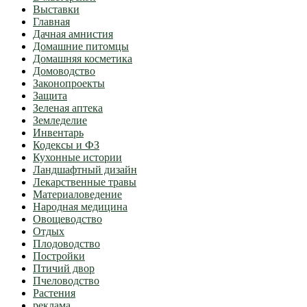
Выставки
Главная
Дачная амнистия
Домашние питомцы
Домашняя косметика
Домоводство
Законопроекты
Защита
Зеленая аптека
Земледелие
Инвентарь
Кодексы и ФЗ
Кухонные истории
Ландшафтный дизайн
Лекарственные травы
Материаловедение
Народная медицина
Овощеводство
Отдых
Плодоводство
Постройки
Птичий двор
Пчеловодство
Растения
реклама