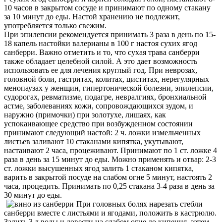
10 часов в закрытом сосуде и принимают по одному стакану
за 10 минут до еды. Настой хранению не подлежит,
употребляется только свежим.
При эпилепсии рекомендуется принимать 3 раза в день по 15-
18 капель настойки валерианы в 100 г настоя сухих ягод
санберри. Важно отметить и то, что сухая трава санберри
также обладает целебной силой. А это дает возможность
использовать ее для лечения круглый год. При неврозах,
головной боли, гастритах, колитах, циститах, нерегулярных
менопаузах у женщин, гипертонической болезни, эпилепсии,
судорогах, ревматизме, подагре, невралгиях, бронхиальной
астме, заболеваниях кожи, сопровождающихся зудом, и
наружно (примочки) при золотухе, лишаях, как
успокаивающее средство при возбужденном состоянии
принимают следующий настой: 2 ч. ложки измельченных
листьев заливают 10 стаканами кипятка, укутывают,
настаивают 2 часа, процеживают. Принимают по 1 ст. ложке 4
раза в день за 15 минут до еды. Можно применять и отвар: 2-3
ст. ложки высушенных ягод залить 1 стаканом кипятка,
варить в закрытой посуде на слабом огне 5 минут, настоять 2
часа, процедить. Принимать по 0,25 стакана 3-4 раза в день за
30 минут до еды.
При головных болях нарезать стебли
санберри вместе с листьями и ягодами, положить в кастрюлю.
Залить 3 л воды и довести на слабом огне до кипения, затем