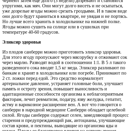
чернеют затем еще долго (3 недели) дозревают и становятся
упругими, как мяч. Они могут долго висеть и не осыпаться,
уже дозрелые ягоды можно срезать гроздьями. И в таком виде
они долго будут храниться в квартире, не увядая и не портясь.
Но лучше всего хранить в холодильнике на нижней полке.
Ягоды можно сушить на солнце или в сушилках при
температуре 40-60 градусов.
Эликсир здоровья
Из плодов санберри можно приготовить эликсир здоровья.
Для этого ягоду пропускают через мясорубку и отжимают сок
через марлю. Разводят водой в соотношении 1:1. В 5 л такого
разведенного сока вводят 1,5 кг меда. Эликсир разливают по
банкам и хранят в холодильнике или погребе. Принимают по
2 ст. ложки перед едой. Это средство нормализует
артериальное давление, устраняет головные боли, улучшает
память и остроту зрения, повышает выносливость и
адаптационные способности организма к неблагоприятным
факторам, лечит ревматизм, подагру, язву желудка, гепатит,
астму и варикозное расширение вен. А вот что говорится о
санберри в народной медицине Санберри обладает целебной
силой. Ягоды санберри содержат селен, замедляющий процесс
старения и предупреждающий рак, антоцианы, улучшающие
состав крови, и пектины, выводящие из организма яды и
шлаки. Плоды ее благотворно влияют на остроту зрения,