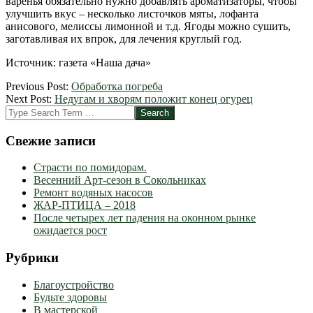
варенья обязательно нужно добавлять ароматизаторы, чтобы
улучшить вкус – несколько листочков мяты, лофанта
анисового, мелиссы лимонной и т.д. Ягоды можно сушить,
заготавливая их впрок, для лечения круглый год.
Источник: газета «Наша дача»
2012-
Previous Post:
Обработка погреба
08-
Next Post:
Недугам и хворям положит конец огурец
31
Search
Свежие записи
Страсти по помидорам.
Весенний Арт-сезон в Сокольниках
Ремонт водяных насосов
ЖАР-ПТИЦА – 2018
После четырех лет падения на оконном рынке
ожидается рост
Рубрики
Благоустройство
Будьте здоровы
В мастерской