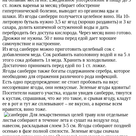
ст. ложек варенья за месяц убирает обострение
гипертонической болезни, выводит из организма яды и
шлаки.
Из ягоды санберри получается целебное вино. На 10-
литровую бутыль нужно 3,5 кг ягод (хорошо раздавить) и 3 кг
сахара, долить кипяченой остуженной воды и дать
перебродить без доступа кислорода. Через месяц вино готово.
Дрожжи не нужны. 50 г вина перед едой дает хорошее
самочувствие и настроение.
Из ягод санберри можно приготовить целебный сок с
добавлением меда. Сок разбавить наполовину водой и на 5 л
этого сока добавить 1л меда. Хранить в холодильнике.
Достаточно принимать перед едой по 1 ст. ложке.
Ягоды санберри также богаты содержанием серебра, которое
необходимо для отражения различного рода инфекций.
Есть одно предупреждение: не стоит пробовать на вкус
несозревшие ягоды, они невкусные. Зеленые ягоды ядовиты!
Посетители нашего участка, издали увидев санберри, тянутся
к кустам, спрашивая, что же это такое, и срывая ягоду, кладут
ее в рот и тут же сплевывают – не вкусно, а варенье всем
нравится, вино тоже.
Для лекарственных целей траву или отдельные
листья собирают в течение лета и сушат на воздухе под
навесом, раскладывая слоем 3-5 см. Ягоды собирают поздней
осенью в фазе полной спелости. Зеленые ягоды сначала