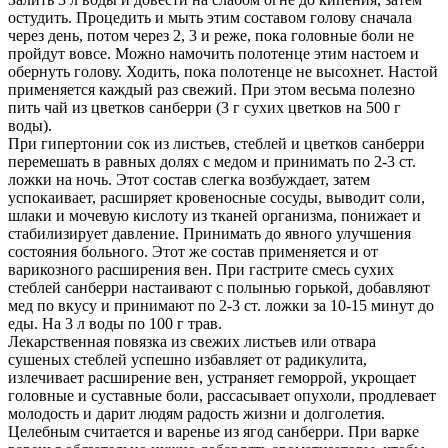
остудить. Процедить и мыть этим составом голову сначала
через день, потом через 2, 3 и реже, пока головные боли не
пройдут вовсе. Можно намочить полотенце этим настоем и
обернуть голову. Ходить, пока полотенце не высохнет. Настой
применяется каждый раз свежий. При этом весьма полезно
пить чай из цветков санберри (3 г сухих цветков на 500 г
воды).
При гипертонии сок из листьев, стеблей и цветков санберри
перемешать в равных долях с медом и принимать по 2-3 ст.
ложки на ночь. Этот состав слегка возбуждает, затем
успокаивает, расширяет кровеносные сосуды, выводит соли,
шлаки и мочевую кислоту из тканей организма, понижает и
стабилизирует давление. Принимать до явного улучшения
состояния больного. Этот же состав применяется и от
варикозного расширения вен. При гастрите смесь сухих
стеблей санберри настаивают с полынью горькой, добавляют
мед по вкусу и принимают по 2-3 ст. ложки за 10-15 минут до
еды. На 3 л воды по 100 г трав.
Лекарственная повязка из свежих листьев или отвара
сушеных стеблей успешно избавляет от радикулита,
излечивает расширение вен, устраняет геморрой, укрощает
головные и суставные боли, рассасывает опухоли, продлевает
молодость и дарит людям радость жизни и долголетия.
Целебным считается и варенье из ягод санберри. При варке