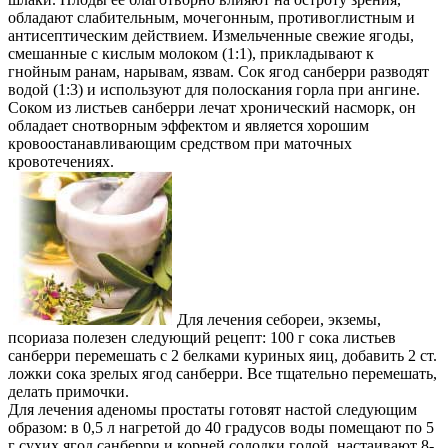
обладают слабительным, мочегонным, противоглистным и
антисептическим действием. Измельченные свежие ягоды,
смешанные с кислым молоком (1:1), прикладывают к
гнойным ранам, нарывам, язвам. Сок ягод санберри разводят
водой (1:3) и используют для полоскания горла при ангине.
Соком из листьев санберри лечат хронический насморк, он
обладает снотворным эффектом и является хорошим
кровоостанавливающим средством при маточных
кровотечениях.
Для лечения себореи, экземы,
псориаза полезен следующий рецепт: 100 г сока листьев
санберри перемешать с 2 белками куриных яиц, добавить 2 ст.
ложки сока зрелых ягод санберри. Все тщательно перемешать,
делать примочки.
Для лечения аденомы простаты готовят настой следующим
образом: в 0,5 л нагретой до 40 градусов воды помещают по 5
г сухих ягод санберри и корней солодки голой, настаивают 8-