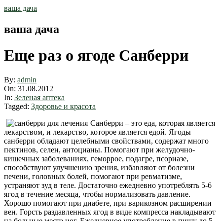
Skip
ваша дача
to
content
ваша дача
Еще раз о ягоде Санберри
By:
admin
On:
31.08.2012
In:
Зеленая аптека
Tagged:
Здоровье и красота
Санберри – это еда, которая является
лекарством, и лекарство, которое является едой. Ягоды
санберри обладают целебными свойствами, содержат много
пектинов, селен, антоцианы. Помогают при желудочно-
кишечных заболеваниях, геморрое, подагре, псориазе,
способствуют улучшению зрения, избавляют от болезни
печени, головных болей, помогают при ревматизме,
устраняют зуд в теле. Достаточно ежедневно употреблять 5-6
ягод в течение месяца, чтобы нормализовать давление.
Хорошо помогают при диабете, при варикозном расширении
вен. Горсть раздавленных ягод в виде компресса накладывают
на больные места ног. Ежедневное употребление в пищу до 5