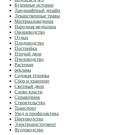
Кухонные истории
Ландшафтный дизайн
Лекарственные травы
Материаловедение
Народная медицина
Овощеводство
Отдых
Плодоводство
Постройки
Птичий двор
Пчеловодство
Растения
реклама
Садовая техника
Сбор и хранение
Скотный двор
Слово власти
Справочник
Строительство
Транспорт
Уход и профилактика
Цветоводство
Электроинструмент
Ягодоводство