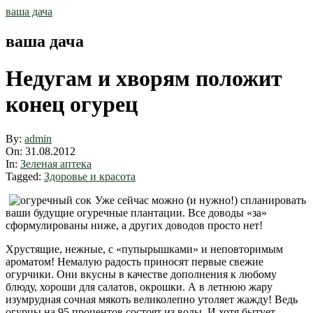
Skip
ваша дача
to
content
ваша дача
Недугам и хворям положит
конец огурец
By:
admin
On:
31.08.2012
In:
Зеленая аптека
Tagged:
Здоровье и красота
Уже сейчас можно (и нужно!) спланировать
ваши будущие огуречные плантации. Все доводы «за»
сформулированы ниже, а других доводов просто нет!
Хрустящие, нежные, с «пупырышками» и неповторимым
ароматом! Немалую радость приносят первые свежие
огурчики. Они вкусны в качестве дополнения к любому
блюду, хороши для салатов, окрошки. А в летнюю жару
изумрудная сочная мякоть великолепно утоляет жажду! Ведь
огурцы на 95 процентов состоят из воды. И хотя бытует