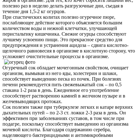
жиров в организме. Для тех, кто хочет сбросить лишний вес,
полезно раз в неделю делать разгрузочные дни, съедая в
течение дня 1,5-2 кг огурцов.
При спастических колитах полезно огуречное пюре,
послабляющее действие которого объясняется большим
количеством воды и нежной клетчатки, улучшающей
перистальтику кишечника. Свежие огурцы способствуют
лучшему усвоению пищи. Это прекрасное средство для
предупреждения и устранения ацидоза – сдвига кислотно-
щелочного равновесия в организме в кислотную сторону, что
усложняет очистительные процессы в организме.
Огуречный сок обладает мочегонным свойством, очищает
организм, вымывая из него яды, холестерин и шлаки,
способствует выведению песка из почек. При болезнях
печени рекомендуется пить свежевыжатый сок – по 0,5
стакана 1-2 раза в день. Ежедневное его употребление
способствует растворению камней в желчном пузыре и в
желчевыводящих протоках.
Сок полезен также при туберкулезе легких и катаре верхних
дыхательных путей – по 2-3 ст. ложки 2-3 раза в день. Он
эффективен при заболеваниях суставов, в том числе при
подагре, поскольку способствует выведению из организма
мочевой кислоты. Благодаря содержанию серебра,
наделяющего бактерицидными и антимикробными