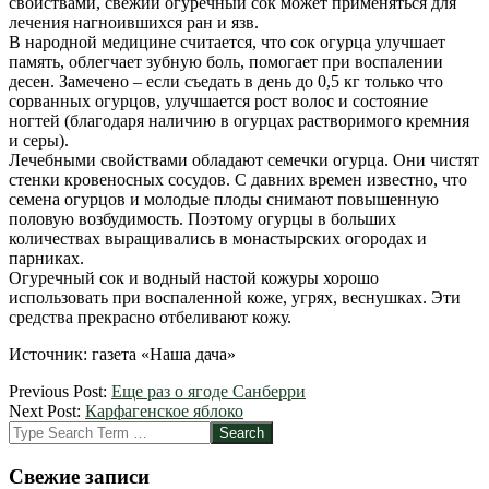
свойствами, свежий огуречный сок может применяться для
лечения нагноившихся ран и язв.
В народной медицине считается, что сок огурца улучшает
память, облегчает зубную боль, помогает при воспалении
десен. Замечено – если съедать в день до 0,5 кг только что
сорванных огурцов, улучшается рост волос и состояние
ногтей (благодаря наличию в огурцах растворимого кремния
и серы).
Лечебными свойствами обладают семечки огурца. Они чистят
стенки кровеносных сосудов. С давних времен известно, что
семена огурцов и молодые плоды снимают повышенную
половую возбудимость. Поэтому огурцы в больших
количествах выращивались в монастырских огородах и
парниках.
Огуречный сок и водный настой кожуры хорошо
использовать при воспаленной коже, угрях, веснушках. Эти
средства прекрасно отбеливают кожу.
Источник: газета «Наша дача»
2012-
Previous Post:
Еще раз о ягоде Санберри
08-
Next Post:
Карфагенское яблоко
31
Search
Свежие записи