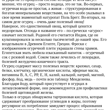
мнение, что огурец – просто водица, это не так. Во-первых,
огуречная вода не простая, а живая – структурированная и
богатая минеральными веществами, на что особо указывал в
свое время знаменитый натуропат Поль Брегг. Во-вторых, на
самом деле огурец – очень даже полезный овощ!
Наверное, это единственный овощ, который ценится
недозрелым. Отсюда и название его – по-гречески «агурос»
означает неспелый. Родиной его считается Индия, где он
культивировался за несколько тысячелетий до нашей эры. Его
возделывали в Древнем Египте, Греции. Фрески с
изображением огуречной плети украшали стены храмов.
Египетская знать любила изысканный напиток – огуречный
сок с розовой водой. Соком также лечились от лихорадки,
болезней желудочно-кишечного тракта.
Огурец содержит массу полезных веществ: крахмал, сахар,
белки, клетчатку, органические кислоты, эфирные масла,
витамины B, A, C, PP, E, H, калий, кальций, натрий, магний,
фосфор, йод, медь – почти всю таблицу Менделеева.
Благодаря йоду, который присутствует в огурцах в
легкоусвояемой форме, они рекомендуются для профилактики
болезней щитовидной железы.
Только в огурцах обнаружена тартроновая кислота, которая
сдерживает преобразование углеводов в жиры, поэтому
регулярное их потребление замедляет процесс образования