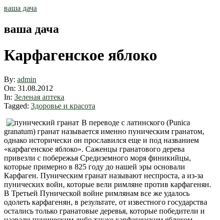
Skip
ваша дача
to
content
ваша дача
Карфагенское яблоко
By:
admin
On:
31.08.2012
In:
Зеленая аптека
Tagged:
Здоровье и красота
В переводе с латинского (Punica
granatum) гранат называется именно пуническим гранатом,
однако исторически он прославился еще и под названием
«карфагенское яблоко». Саженцы гранатового дерева
привезли с побережья Средиземного моря финикийцы,
которые примерно в 825 году до нашей эры основали
Карфаген. Пуническим гранат называют неспроста, а из-за
пунических войн, которые вели римляне против карфагенян.
В Третьей Пунической войне римлянам все же удалось
одолеть карфагенян, в результате, от известного государства
остались только гранатовые деревья, которые победители и
назвали пуническим либо также карфагенским яблоком.