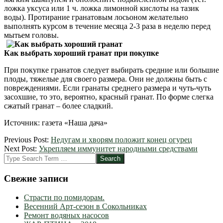
ложка уксуса или 1 ч. ложка лимонной кислоты на тазик
воды). Протирание гранатовым лосьоном желательно
выполнять курсом в течение месяца 2-3 раза в неделю перед
мытьем головы.
Как выбрать хороший гранат при покупке
При покупке гранатов следует выбирать средние или большие
плоды, тяжелые для своего размера. Они не должны быть с
повреждениями. Если гранаты среднего размера и чуть-чуть
засохшие, то это, вероятно, красный гранат. По форме слегка
сжатый гранат – более сладкий.
Источник: газета «Наша дача»
2012-
Previous Post:
Недугам и хворям положит конец огурец
08-
Next Post:
Укрепляем иммунитет народными средствами
31
Search
Свежие записи
Страсти по помидорам.
Весенний Арт-сезон в Сокольниках
Ремонт водяных насосов