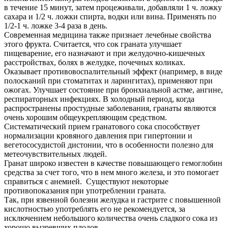
в течение 15 минут, затем процеживали, добавляли 1 ч. ложку
сахара и 1/2 ч. ложки спирта, водки или вина. Применять по
1/2-1 ч. ложке 3-4 раза в день.
Современная медицина также признает лечебные свойства
этого фрукта. Считается, что сок граната улучшает
пищеварение, его назначают и при желудочно-кишечных
расстройствах, болях в желудке, почечных коликах.
Оказывает противовоспалительный эффект (например, в виде
полосканий при стоматитах и ларингитах), применяют при
ожогах. Улучшает состояние при бронхиальной астме, ангине,
респираторных инфекциях. В холодный период, когда
распространены простудные заболевания, гранаты являются
очень хорошим общеукрепляющим средством.
Систематический прием гранатового сока способствует
нормализации кровяного давления при гипертонии и
вегетососудистой дистонии, что в особенности полезно для
метеочувствительных людей.
Гранат широко известен в качестве повышающего гемоглобин
средства за счет того, что в нем много железа, и это помогает
справиться с анемией. Существуют некоторые
противопоказания при употреблении граната.
Так, при язвенной болезни желудка и гастрите с повышенной
кислотностью употреблять его не рекомендуется, за
исключением небольшого количества очень сладкого сока из
хорошо вызревших плодов.