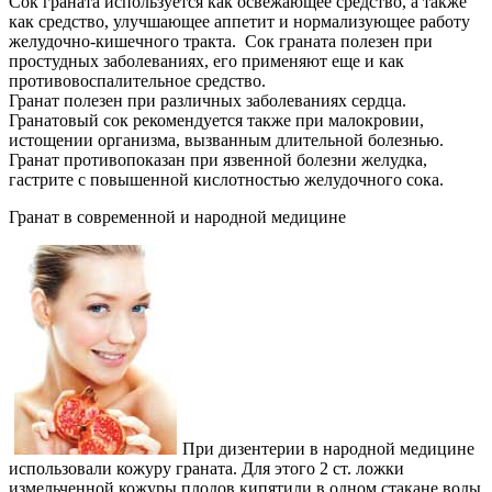
Сок граната используется как освежающее средство, а также
как средство, улучшающее аппетит и нормализующее работу
желудочно-кишечного тракта. Сок граната полезен при
простудных заболеваниях, его применяют еще и как
противовоспалительное средство.
Гранат полезен при различных заболеваниях сердца.
Гранатовый сок рекомендуется также при малокровии,
истощении организма, вызванным длительной болезнью.
Гранат противопоказан при язвенной болезни желудка,
гастрите с повышенной кислотностью желудочного сока.
Гранат в современной и народной медицине
При дизентерии в народной медицине
использовали кожуру граната. Для этого 2 ст. ложки
измельченной кожуры плодов кипятили в одном стакане воды