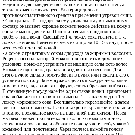
медицине для выведения веснушек и пигментных пятен, а
также в качестве вяжущего, бактерицидного и
противовоспалительного средства при лечении угревой сыпи.
• Сок граната, благодаря своему уникальному витаминному
составу, оказывает хорошее косметическое действие на кожу в
составе масок для лица. Простейшая маска подойдет для
любого типа кожи. Смешайте 1 ч. ложку сока граната и 1 ч.
ложку сметаны. Нанесите смесь на лицо на 10-15 минут, после
чего смойте теплой водой.
• Лосьон с гранатовым соком для ухода за жирными волосами.
Рецепт лосьона, который можно приготовить в домашних
условиях, поможет устранить повышенную сальность волос.
Возьмите один плод граната и выдавите из него сок. Для
этого нужно сильно помять фрукт в руках или покатать его с
усилием по столу. Затем нужно сделать в кожуре небольшое
отверстие и, надавливая на фрукт, слить образовавшийся сок.
В стеклянную посуду налейте один стакан водки, гранатовый
сок, добавьте сок половинки лимона, 1 ч. ложку меда и 1 ч.
ложку морковного сока. Все тщательно перемешайте, а затем
влейте гранатовый сок. Плотно закройте крышкой и поставьте
в темное прохладное место на пару дней настояться. Перед
мытьем головы протрите корни волос ватным тампоном,
смоченным лосьоном, и обвяжите голову хлопчатобумажной
косынкой или полотенцем. Через полчаса вымойте голову
мягким шампунем и ополосните подкисленной водой (1ст.