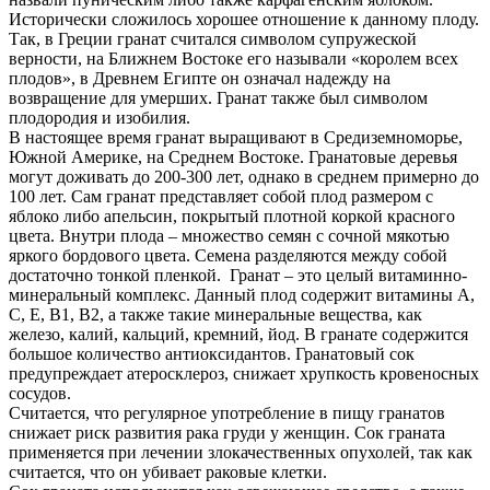
Исторически сложилось хорошее отношение к данному плоду.
Так, в Греции гранат считался символом супружеской
верности, на Ближнем Востоке его называли «королем всех
плодов», в Древнем Египте он означал надежду на
возвращение для умерших. Гранат также был символом
плодородия и изобилия.
В настоящее время гранат выращивают в Средиземноморье,
Южной Америке, на Среднем Востоке. Гранатовые деревья
могут доживать до 200-300 лет, однако в среднем примерно до
100 лет. Сам гранат представляет собой плод размером с
яблоко либо апельсин, покрытый плотной коркой красного
цвета. Внутри плода – множество семян с сочной мякотью
яркого бордового цвета. Семена разделяются между собой
достаточно тонкой пленкой. Гранат – это целый витаминно-
минеральный комплекс. Данный плод содержит витамины А,
С, Е, В1, В2, а также такие минеральные вещества, как
железо, калий, кальций, кремний, йод. В гранате содержится
большое количество антиоксидантов. Гранатовый сок
предупреждает атеросклероз, снижает хрупкость кровеносных
сосудов.
Считается, что регулярное употребление в пищу гранатов
снижает риск развития рака груди у женщин. Сок граната
применяется при лечении злокачественных опухолей, так как
считается, что он убивает раковые клетки.