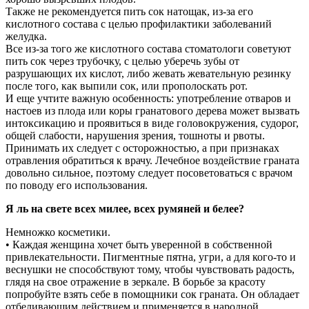
Также не рекомендуется пить сок натощак, из-за его
кислотного состава с целью профилактики заболеваний
желудка.
Все из-за того же кислотного состава стоматологи советуют
пить сок через трубочку, с целью уберечь зубы от
разрушающих их кислот, либо жевать жевательную резинку
после того, как выпили сок, или прополоскать рот.
И еще учтите важную особенность: употребление отваров и
настоев из плода или коры гранатового дерева может вызвать
интоксикацию и проявиться в виде головокружения, судорог,
общей слабости, нарушения зрения, тошноты и рвоты.
Принимать их следует с осторожностью, а при признаках
отравления обратиться к врачу. Лечебное воздействие граната
довольно сильное, поэтому следует посоветоваться с врачом
по поводу его использования.
Я ль на свете всех милее, всех румяней и белее?
Немножко косметики.
• Каждая женщина хочет быть уверенной в собственной
привлекательности. Пигментные пятна, угри, а для кого-то и
веснушки не способствуют тому, чтобы чувствовать радость,
глядя на свое отражение в зеркале. В борьбе за красоту
попробуйте взять себе в помощники сок граната. Он обладает
отбеливающим действием и применяется в народной