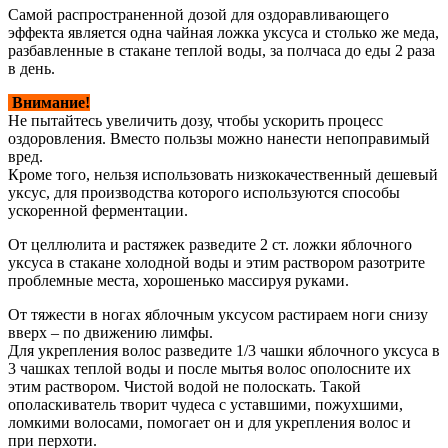
Самой распространенной дозой для оздоравливающего
эффекта является одна чайная ложка уксуса и столько же меда,
разбавленные в стакане теплой воды, за полчаса до еды 2 раза
в день.
Внимание!
Не пытайтесь увеличить дозу, чтобы ускорить процесс
оздоровления. Вместо пользы можно нанести непоправимый
вред.
Кроме того, нельзя использовать низкокачественный дешевый
уксус, для производства которого используются способы
ускоренной ферментации.
От целлюлита и растяжек разведите 2 ст. ложки яблочного
уксуса в стакане холодной воды и этим раствором разотрите
проблемные места, хорошенько массируя руками.
От тяжести в ногах яблочным уксусом растираем ноги снизу
вверх – по движению лимфы.
Для укрепления волос разведите 1/3 чашки яблочного уксуса в
3 чашках теплой воды и после мытья волос ополосните их
этим раствором. Чистой водой не полоскать. Такой
ополаскиватель творит чудеса с уставшими, пожухшими,
ломкими волосами, помогает он и для укрепления волос и
при перхоти.