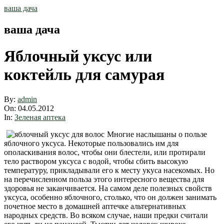
Skip
ваша дача
to
content
ваша дача
Яблочный уксус или
коктейль для самурая
By:
admin
On:
04.05.2012
In:
Зеленая аптека
Многие наслышаны о пользе
яблочного уксуса. Некоторые пользовались им для
ополаскивания волос, чтобы они блестели, или протирали
тело раствором уксуса с водой, чтобы сбить высокую
температуру, прикладывали его к месту укуса насекомых. Но
на перечисленном польза этого интересного вещества для
здоровья не заканчивается. На самом деле полезных свойств
уксуса, особенно яблочного, столько, что он должен занимать
почетное место в домашней аптечке альтернативных
народных средств. Во всяком случае, наши предки считали