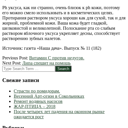
Ph уксуса, как ни странно, очень близок к ph кожи, поэтому
его можно смело использовать и в косметических целях.
Протирания раствором уксуса хороши как для сухой, так и для
жирной, проблемной кожи. Ваша кожа будет гладкой,
шелковистой и великолепной. Полоскание рта со слабым
раствором яблочного уксуса укрепляет десны, способствует
растворению зубных налетов.
Источник: газета «Наша дача». Выпуск № 11 (182)
2012-
Previous Post:
Витамин С против недугов.
05-
Next Post:
Липа спешит на помощь
04
Search
Свежие записи
Страсти по помидорам.
Весенний Арт-сезон в Сокольниках
Ремонт водяных насосов
ЖАР-ПТИЦА – 2018
После четырех лет падения на оконном рынке
ожидается рост
Рубрики