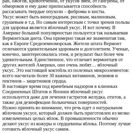
ран, ожогов, кровотечений, от укусов змей, от гангрены, от
обмороков и ему даже приписывается способность
рассасывать твердые опухоли – фибромы и кисты.
Уксус может быть виноградным, рисовым, малиновым,
грушевым и т.д. Но самым интересным с точки зрения пользы
для здоровья является яблочный уксус. И вот почему. В
Америке большой популярностью пользуется так называемая
Вермонтская диета. Она примерно такая же знаменитая там,
как в Европе Средиземноморская. Жители штата Вермонт
отличаются удивительным здоровьем и долголетием. Ученые,
конечно, заинтересовались этим, и результат был более чем
удивительным. Единственное, что отличает вермонтцев от
других жителей Америки, они очень любят… яблочный
уксус. Это настоящий коктейль из полезных микроэлементов:
всего насчитали более 30 важных витаминов, энзимов и
пектинов – защитников сердца.
В настоящее время под врачебным надзором в клиниках
Соединенных Штатов и Японии яблочный уксус
используется даже для лечения гастритов желудка, отитов, а
также для дезинфекции больничных поверхностей.
Нужно принять во внимание, что речь идет о натуральном
яблочном уксусе, который должен быть приготовлен из мелко
измельченных целых яблок. В промышленности обычно
делают уксус из кожуры и сердцевины яблока. Поэтому лучше
готовить яблочный уксус самим.