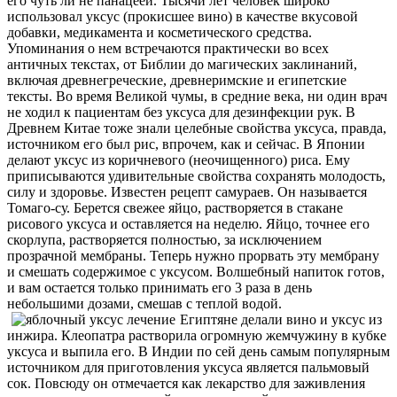
его чуть ли не панацеей. Тысячи лет человек широко
использовал уксус (прокисшее вино) в качестве вкусовой
добавки, медикамента и косметического средства.
Упоминания о нем встречаются практически во всех
античных текстах, от Библии до магических заклинаний,
включая древнегреческие, древнеримские и египетские
тексты. Во время Великой чумы, в средние века, ни один врач
не ходил к пациентам без уксуса для дезинфекции рук.
В
Древнем Китае тоже знали целебные свойства уксуса, правда,
источником его был рис, впрочем, как и сейчас. В Японии
делают уксус из коричневого (неочищенного) риса. Ему
приписываются удивительные свойства сохранять молодость,
силу и здоровье. Известен рецепт самураев. Он называется
Томаго-су. Берется свежее яйцо, растворяется в стакане
рисового уксуса и оставляется на неделю. Яйцо, точнее его
скорлупа, растворяется полностью, за исключением
прозрачной мембраны. Теперь нужно прорвать эту мембрану
и смешать содержимое с уксусом. Волшебный напиток готов,
и вам остается только принимать его 3 раза в день
небольшими дозами, смешав с теплой водой.
Египтяне делали вино и уксус из
инжира. Клеопатра растворила огромную жемчужину в кубке
уксуса и выпила его. В Индии по сей день самым популярным
источником для приготовления уксуса является пальмовый
сок. Повсюду он отмечается как лекарство для заживления