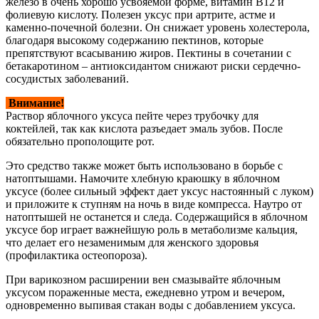
железо в очень хорошо усвояемой форме, витамин В12 и
фолиевую кислоту. Полезен уксус при артрите, астме и
каменно-почечной болезни. Он снижает уровень холестерола,
благодаря высокому содержанию пектинов, которые
препятствуют всасыванию жиров. Пектины в сочетании с
бетакаротином – антиоксидантом снижают риски сердечно-
сосудистых заболеваний.
Внимание!
Раствор яблочного уксуса пейте через трубочку для
коктейлей, так как кислота разъедает эмаль зубов. После
обязательно прополощите рот.
Это средство также может быть использовано в борьбе с
натоптышами. Намочите хлебную краюшку в яблочном
уксусе (более сильный эффект дает уксус настоянный с луком)
и приложите к ступням на ночь в виде компресса. Наутро от
натоптышей не останется и следа. Содержащийся в яблочном
уксусе бор играет важнейшую роль в метаболизме кальция,
что делает его незаменимым для женского здоровья
(профилактика остеопороза).
При варикозном расширении вен смазывайте яблочным
уксусом пораженные места, ежедневно утром и вечером,
одновременно выпивая стакан воды с добавлением уксуса.