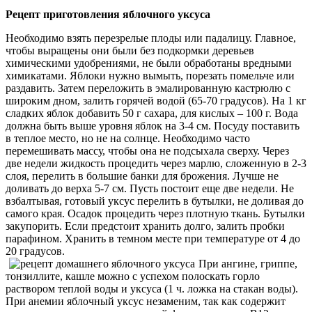
Рецепт приготовления яблочного уксуса
Необходимо взять перезрелые плоды или падалицу. Главное,
чтобы выращены они были без подкормки деревьев
химическими удобрениями, не были обработаны вредными
химикатами. Яблоки нужно вымыть, порезать помельче или
раздавить. Затем переложить в эмалированную кастрюлю с
широким дном, залить горячей водой (65-70 градусов). На 1 кг
сладких яблок добавить 50 г сахара, для кислых – 100 г. Вода
должна быть выше уровня яблок на 3-4 см. Посуду поставить
в теплое место, но не на солнце. Необходимо часто
перемешивать массу, чтобы она не подсыхала сверху. Через
две недели жидкость процедить через марлю, сложенную в 2-3
слоя, перелить в большие банки для брожения. Лучше не
доливать до верха 5-7 см. Пусть постоит еще две недели. Не
взбалтывая, готовый уксус перелить в бутылки, не доливая до
самого края. Осадок процедить через плотную ткань. Бутылки
закупорить. Если предстоит хранить долго, залить пробки
парафином. Хранить в темном месте при температуре от 4 до
20 градусов.
При ангине, гриппе,
тонзиллите, кашле можно с успехом полоскать горло
раствором теплой воды и уксуса (1 ч. ложка на стакан воды).
При анемии яблочный уксус незаменим, так как содержит