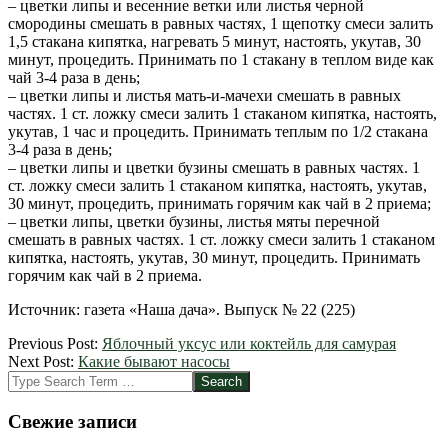
– цветки липы и весенние ветки или листья черной
смородины смешать в равных частях, 1 щепотку смеси залить
1,5 стакана кипятка, нагревать 5 минут, настоять, укутав, 30
минут, процедить. Принимать по 1 стакану в теплом виде как
чай 3-4 раза в день;
– цветки липы и листья мать-и-мачехи смешать в равных
частях. 1 ст. ложку смеси залить 1 стаканом кипятка, настоять,
укутав, 1 час и процедить. Принимать теплым по 1/2 стакана
3-4 раза в день;
– цветки липы и цветки бузины смешать в равных частях. 1
ст. ложку смеси залить 1 стаканом кипятка, настоять, укутав,
30 минут, процедить, принимать горячим как чай в 2 приема;
– цветки липы, цветки бузины, листья мяты перечной
смешать в равных частях. 1 ст. ложку смеси залить 1 стаканом
кипятка, настоять, укутав, 30 минут, процедить. Принимать
горячим как чай в 2 приема.
Источник: газета «Наша дача». Выпуск № 22 (225)
2012-
Previous Post:
Яблочный уксус или коктейль для самурая
05-
Next Post:
Какие бывают насосы
04
Search
Свежие записи