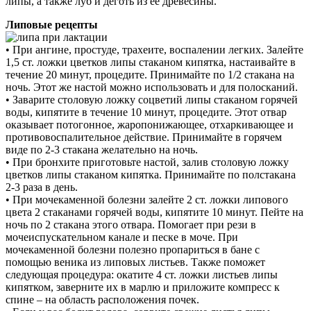
липы, а также луб и деготь из ее древесины.
Липовые рецепты
• При ангине, простуде, трахеите, воспалении легких. Залейте
1,5 ст. ложки цветков липы стаканом кипятка, настаивайте в
течение 20 минут, процедите. Принимайте по 1/2 стакана на
ночь. Этот же настой можно использовать и для полосканий.
• Заварите столовую ложку соцветий липы стаканом горячей
воды, кипятите в течение 10 минут, процедите. Этот отвар
оказывает потогонное, жаропонижающее, отхаркивающее и
противовоспалительное действие. Принимайте в горячем
виде по 2-3 стакана желательно на ночь.
• При бронхите приготовьте настой, залив столовую ложку
цветков липы стаканом кипятка. Принимайте по полстакана
2-3 раза в день.
• При мочекаменной болезни залейте 2 ст. ложки липового
цвета 2 стаканами горячей воды, кипятите 10 минут. Пейте на
ночь по 2 стакана этого отвара. Помогает при рези в
мочеиспускательном канале и песке в моче. При
мочекаменной болезни полезно пропариться в бане с
помощью веника из липовых листьев. Также поможет
следующая процедура: окатите 4 ст. ложки листьев липы
кипятком, заверните их в марлю и приложите компресс к
спине – на область расположения почек.