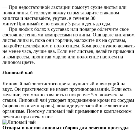
— При недостаточной лактации помогут сухие листья или
почки липы. Столовую ложку сырья заварите стаканом
кипятка и настаивайте, укутав, в течение 30
минут.Принимайте по стакану 3 раза в день до еды.
— При любых болях в суставах или подагре облегчите свое
состояние теплыми компрессами из липы. Ошпарьте кипятком
листья липы и, пока они горячие, наложите их на суставы,
накройте целлофаном и полотенцем. Компресс нужно держать
не менее часа, лучше два. Если нет листьев, делайте примочки
и компрессы, пропитав марлю или полотенце настоем на
липовом цвете.
Липовый чай
Липовый чай золотистого цвета, душистый и вяжущий на
вкус. Он практически не имеет противопоказаний. Если есть
желание, его можно заварить и покрепче: 5 ч. ложечек на
стакан. Липовый чай ускоряет продвижение крови по сосудам
(хорошо «гоняет» кровь), ликвидирует застойные явления в
организме. Поэтому липовый чай применяют в комплексном
лечении при отеках ног.
Отвары и настои липовых сборов для лечения простуды