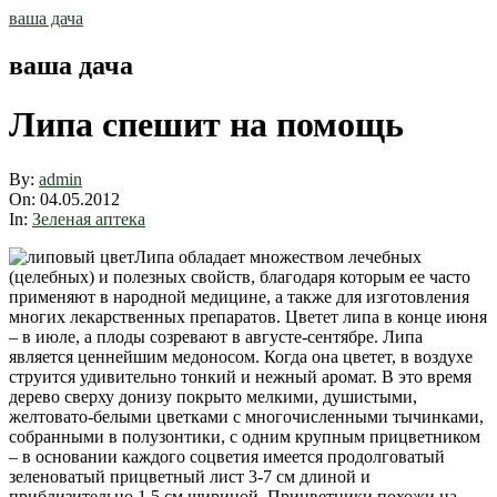
Skip
ваша дача
to
content
ваша дача
Липа спешит на помощь
By:
admin
On:
04.05.2012
In:
Зеленая аптека
Липа обладает множеством лечебных
(целебных) и полезных свойств, благодаря которым ее часто
применяют в народной медицине, а также для изготовления
многих лекарственных препаратов. Цветет липа в конце июня
– в июле, а плоды созревают в августе-сентябре. Липа
является ценнейшим медоносом. Когда она цветет, в воздухе
струится удивительно тонкий и нежный аромат. В это время
дерево сверху донизу покрыто мелкими, душистыми,
желтовато-белыми цветками с многочисленными тычинками,
собранными в полузонтики, с одним крупным прицветником
– в основании каждого соцветия имеется продолговатый
зеленоватый прицветный лист 3-7 см длиной и
приблизительно 1,5 см шириной. Прицветники похожи на