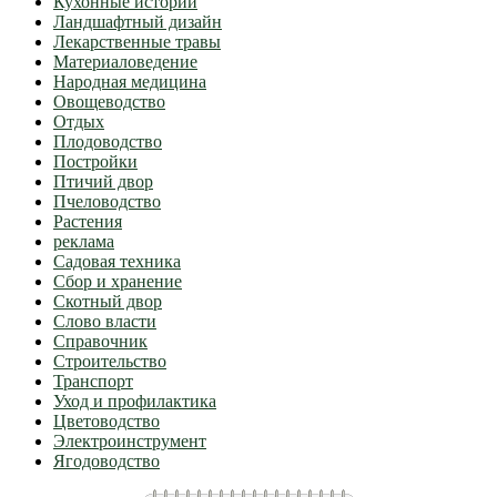
Кухонные истории
Ландшафтный дизайн
Лекарственные травы
Материаловедение
Народная медицина
Овощеводство
Отдых
Плодоводство
Постройки
Птичий двор
Пчеловодство
Растения
реклама
Садовая техника
Сбор и хранение
Скотный двор
Слово власти
Справочник
Строительство
Транспорт
Уход и профилактика
Цветоводство
Электроинструмент
Ягодоводство