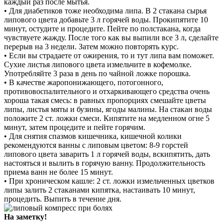
каждый раз после мытья.
• Для диабетиков тоже необходима липа. В 2 стакана сырья
липового цвета добавьте 3 л горячей воды. Прокипятите 10
минут, остудите и процедите. Пейте по полстакана, когда
чувствуете жажду. После того как вы выпили все 3 л, сделайте
перерыв на 3 недели. Затем можно повторять курс.
• Если вы страдаете от ожирения, то и тут липа вам поможет.
Сухие листья липового цвета измельчите в кофемолке.
Употребляйте 3 раза в день по чайной ложке порошка.
• В качестве жаропонижающего, потогонного,
противовоспалительного и отхаркивающего средства очень
хороша такая смесь: в равных пропорциях смешайте цветы
липы, листья мяты и бузины, ягоды малины. На стакан воды
положите 2 ст. ложки смеси. Кипятите на медленном огне 5
минут, затем процедите и пейте горячим.
• Для снятия спазмов кишечника, кишечной колики
рекомендуются ванны с липовым цветом: 8-9 горстей
липового цвета заварить 1 л горячей воды, вскипятить, дать
настояться и вылить в горячую ванну. Продолжительность
приема ванн не более 15 минут.
• При хроническом кашле: 2 ст. ложки измельченных цветков
липы залить 2 стаканами кипятка, настаивать 10 минут,
процедить. Выпить в течение дня.
На заметку!