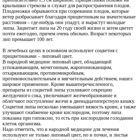
крылышки стрекозы и служат для распространения плодов.
Плодоножки обрываются при созревании плодов, которые
ветер разбрасывает благодаря прицветникам на значительные
расстояния – где-нибудь они упадут, и вырастут молодые
липы. Зацветает липа на 20 году своей жизни и затем цветет
почти ежегодно, причем очень обильно. Возраст некоторых
лип превышает 100 лет.
В лечебных целях в основном используют соцветия с
прицветниками – липовый цвет.
В народной медицине липовый цвет, обладающий
успокаивающим, мочегонным, жаропонижающим,
отхаркивающим, противомикробным,
противовоспалительным и мягчительным действием, нашел
широкое применение. Кроме вышеперечисленного,
препараты из соцветий липы усиливают секрецию
желудочного сока, увеличивают желчеобразование и
облегчают поступление желчи в двенадцатиперстную кишку.
Соцветия липы несколько уменьшают вязкость крови, а также
улучшают снабжение крови кислородом, поэтому липа
показана при гипоксии, то есть при кислородном голодании
клеток организма.
Надо отметить, что в народной медицине для лечения
используют не только липовый цвет, но и почки, и листья