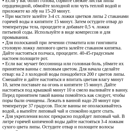
• Если у вас болит голова, сорвите свежие листья липы
сердцевидной, обмойте холодной или чуть теплой водой и
приложите ко лбу на 15-20 минут.
• При мастите залейте 3-4 ст. ложки цветков липы 2 стаканами
горячей воды и кипятите 15 минут. Затем остудите отвар до
температуры тела, процедите и добавьте 0,5 ч. ложки
питьевой соды. Используйте в виде компрессов и для
промывания.
• Для полосканий при лечении стоматита или гингивита
столовую ложку липового цвета залейте стаканом кипятка.
Дайте настояться полчаса, процедите. 40-45-градусным
настоем полощите рот.
• Если вас мучает бессонница или головная боль, уймите их
принятием ванны с липовым цветом. Для начала сделайте
отвар: на 2 л холодной воды понадобится 200 г цветов липы.
Смешайте и дайте настояться и впитать цветам влагу минут
10, затем поставьте на огонь и кипятите 15 минут. Дайте
настояться под крышкой минут 10 и смело выливайте в ванну.
Перед принятием такой ванны помойтесь как следует, чтобы
поры были очищены. Лежать в ванной надо 20 минут при
температуре 37 градусов. После ванны не ополаскивайтесь
водой, а выпейте липовый чай и спокойно идите спать.
• Для укрепления волос прекрасно подойдет липовый чай. В
литре горячей кипяченой воды дайте настояться 3-4 ложкам
сухого цвета липы. Остудите отвар и полощите волосы