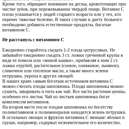
Кроме того, обращают внимание на десны, кровоточащие при
чистке зубов, при пережевывании твердой пищи. Витамин С
плохо усваивается у людей старшего возраста или у тех, кто
перенес тяжелые болезни. В таких случаях в диету больного
необходимо добавить естественные продукты, богатые
витамином C.
Не расстанусь с витамином C
Ежедневно старайтесь съедать 1-2 плода цитрусовых. Не
забывайте ежедневно съедать 3 ст. ложки гречневой крупы в
виде ее помола или «живой кашки», прибавляя к ним 2 ст.
ложки отрубей, растительное (соевое, оливковое, льняное),
сливочное или топленое масло, а также много зелени
петрушки, укропа и других овощей.
В наших краях самым богатым источником витамина C
можно считать плоды шиповника. Плоды шиповника можно
сушить, заваривать и пить как чай. Все части растения ценны,
особенно его листья. Чай из листьев шиповника богат
комплексом витаминов.
На втором месте после плодов шиповника по богатству
поливитаминов и полиминералов находится зелень петрушки.
В остальных овощах и фруктах витамина C меньше: яблоки и
груши, например, содержат незначительное его количество.