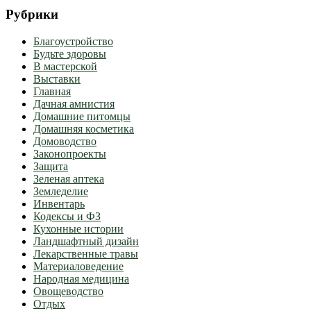
Рубрики
Благоустройство
Будьте здоровы
В мастерской
Выставки
Главная
Дачная амнистия
Домашние питомцы
Домашняя косметика
Домоводство
Законопроекты
Защита
Зеленая аптека
Земледелие
Инвентарь
Кодексы и ФЗ
Кухонные истории
Ландшафтный дизайн
Лекарственные травы
Материаловедение
Народная медицина
Овощеводство
Отдых