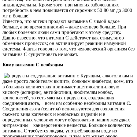
индивидуальны. Кроме того, при многих заболеваниях
потребность в нем повышается от скромных 50-80 мг до 3000
мг и больше!
Известно, что аптеки продают витамина С зимой вдвое
больше, а во время эпидемий – даже вчетверо больше. При
любых болезнях люди сами прибегают к этому средству.
Давно известно, что витамин С действует как стимулятор
обменных процессов; он активизирует реакции иммунной
системы. Факты говорят о том, что человеческий организм без
витамина С существовать не может.
Кому витамин C необходим
Курящим, алкоголикам и
даже просто любителям выпить, больным диабетом, всем, кто
в больших количествах принимает ацетилсалициловую
кислоту (аспирин), антибиотики, любителям колбас,
копченостей, то есть мясных продуктов, содержащих
соединения азота, – всем им особенно необходим витамин C.
Соединения азота (селитра) используются для сохранения
свежего вида копченых и колбасных изделий и в
определенных условиях могут образовать в наших желудках
нитразмины – канцерогенные вещества. Большое количество
витамина С требуется людям, употребляющим воду из
проржавевших трубопроводов, и тем, кто живет около