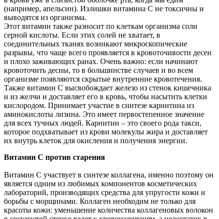
(например, апельсин). Излишки витамина С не токсичны и
выводятся из организма.
Этот витамин также разносит по клеткам организма соли
серной кислоты. Если этих солей не хватает, в
соединительных тканях возникают микроскопические
разрывы, что чаще всего проявляется в кровоточивости десен
и плохо заживающих ранах. Очень важно: если начинают
кровоточить десны, то в большинстве случаев и во всем
организме появляются скрытые внутренние кровотечения.
Также витамин С высвобождает железо из стенок кишечника
и из желчи и доставляет его в кровь, чтобы насытить клетки
кислородом. Принимает участие в синтезе карнитина из
аминокислоты лизина. Это имеет первостепенное значение
для всех тучных людей. Карнитин – это своего рода такси,
которое подхватывает из крови молекулы жира и доставляет
их внутрь клеток для окисления и получения энергии.
Витамин С против старения
Витамин С участвует в синтезе коллагена, именно поэтому он
является одним из любимых компонентов косметических
лабораторий, производящих средства для упругости кожи и
борьбы с морщинами. Коллаген необходим не только для
красоты кожи: уменьшение количества коллагеновых волокон
в сосудистой стенке ведет к кровоизлияниям, а недостаток в