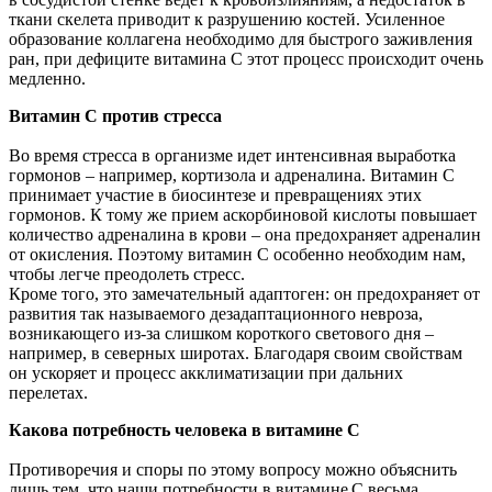
ткани скелета приводит к разрушению костей. Усиленное
образование коллагена необходимо для быстрого заживления
ран, при дефиците витамина С этот процесс происходит очень
медленно.
Витамин С против стресса
Во время стресса в организме идет интенсивная выработка
гормонов – например, кортизола и адреналина. Витамин С
принимает участие в биосинтезе и превращениях этих
гормонов. К тому же прием аскорбиновой кислоты повышает
количество адреналина в крови – она предохраняет адреналин
от окисления. Поэтому витамин С особенно необходим нам,
чтобы легче преодолеть стресс.
Кроме того, это замечательный адаптоген: он предохраняет от
развития так называемого дезадаптационного невроза,
возникающего из-за слишком короткого светового дня –
например, в северных широтах. Благодаря своим свойствам
он ускоряет и процесс акклиматизации при дальних
перелетах.
Какова потребность человека в витамине C
Противоречия и споры по этому вопросу можно объяснить
лишь тем, что наши потребности в витамине C весьма