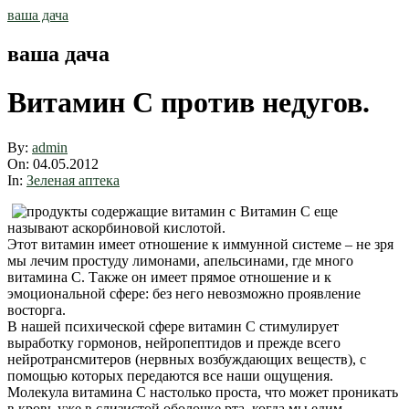
Skip
ваша дача
to
content
ваша дача
Витамин С против недугов.
By:
admin
On:
04.05.2012
In:
Зеленая аптека
Витамин С еще
называют аскорбиновой кислотой.
Этот витамин имеет отношение к иммунной системе – не зря
мы лечим простуду лимонами, апельсинами, где много
витамина С. Также он имеет прямое отношение и к
эмоциональной сфере: без него невозможно проявление
восторга.
В нашей психической сфере витамин С стимулирует
выработку гормонов, нейропептидов и прежде всего
нейротрансмитеров (нервных возбуждающих веществ), с
помощью которых передаются все наши ощущения.
Молекула витамина С настолько проста, что может проникать
в кровь уже в слизистой оболочке рта, когда мы едим