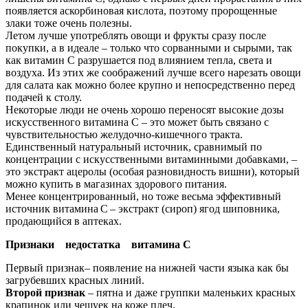
появляется аскорбиновая кислота, поэтому пророщенные
злаки тоже очень полезны.
Летом лучше употреблять овощи и фрукты сразу после
покупки, а в идеале – только что сорванными и сырыми, так
как витамин С разрушается под влиянием тепла, света и
воздуха. Из этих же соображений лучше всего нарезать овощи
для салата как можно более крупно и непосредственно перед
подачей к столу.
Некоторые люди не очень хорошо переносят высокие дозы
искусственного витамина С – это может быть связано с
чувствительностью желудочно-кишечного тракта.
Единственный натуральный источник, сравнимый по
концентрации с искусственными витаминными добавками, –
это экстракт ацеролы (особая разновидность вишни), который
можно купить в магазинах здорового питания.
Менее концентрированный, но тоже весьма эффективный
источник витамина С – экстракт (сироп) ягод шиповника,
продающийся в аптеках.
Признаки недостатка витамина С
Первый признак– появление на нижней части языка как бы
загрубевших красных линий.
Второй признак
– пятна и даже группки маленьких красных
крапинок или чешуек на коже плеч.