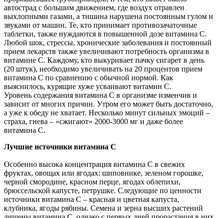
автострад с большим движением, где воздух отравлен
выхлопными газами, а тишина нарушена постоянным гулом и
звуками от машин. Те, кто принимает противозачаточные
таблетки, также нуждаются в повышенной дозе витамина C.
Любой шок, стрессы, хронические заболевания и постоянный
прием лекарств также увеличивают потребность организма в
витамине C. Каждому, кто выкуривает пачку сигарет в день
(20 штук), необходимо увеличивать на 20 процентов прием
витамина С по сравнению с обычной нормой. Как
выяснилось, курящие хуже усваивают витамин С.
Уровень содержания витамина С в организме изменчив и
зависит от многих причин. Утром его может быть достаточно,
а уже к обеду не хватает. Несколько минут сильных эмоций –
страха, гнева – «сжигают» 2000-3000 мг и даже более
витамина С.
Лучшие источники витамина С
Особенно высока концентрация витамина С в свежих
фруктах, овощах или ягодах: шиповнике, зеленом горошке,
черной смородине, красном перце, ягодах облепихи,
брюссельской капусте, петрушке. Следующие по ценности
источники витамина C – красная и цветная капуста,
клубника, ягоды рябины. Семена и зерна высших растений
лишены витамина С, однако с первых дней прорастания в них