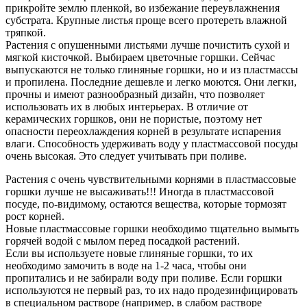
прикройте землю пленкой, во избежание переувлажнения
субстрата. Крупные листья проще всего протереть влажной
тряпкой.
Растения с опушенными листьями лучше почистить сухой и
мягкой кисточкой. Выбираем цветочные горшки. Сейчас
выпускаются не только глиняные горшки, но и из пластмассы
и пропилена. Последние дешевле и легко моются. Они легки,
прочны и имеют разнообразный дизайн, что позволяет
использовать их в любых интерьерах. В отличие от
керамических горшков, они не пористые, поэтому нет
опасности переохлаждения корней в результате испарения
влаги. Способность удерживать воду у пластмассовой посуды
очень высокая. Это следует учитывать при поливе.
Растения с очень чувствительными корнями в пластмассовые
горшки лучше не высаживать!!! Иногда в пластмассовой
посуде, по-видимому, остаются вещества, которые тормозят
рост корней.
Новые пластмассовые горшки необходимо тщательно вымыть
горячей водой с мылом перед посадкой растений.
Если вы используете новые глиняные горшки, то их
необходимо замочить в воде на 1-2 часа, чтобы они
пропитались и не забирали воду при поливе. Если горшки
используются не первый раз, то их надо продезинфицировать
в специальном растворе (например, в слабом растворе