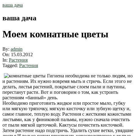
Skip
ваша дача
to
content
ваша дача
Моем комнатные цветы
By:
admin
On:
15.03.2012
In:
Растения
Tagged:
Растения
Гигиена необходима не только людям, но
и растениям. Их нужно вовремя мыть и стричь. Если этого не
делать, листья растений, покрытые слоем пыли и паутины,
перестанут расти. Вот и поговорим о том, как устроить
растениям «банный» день.
Необходимо приготовить жидкое или простое мыло, губку
или мягкую тряпочку, мягкую кисточку или зубную щетку и,
самое главное, теплую воду. Растения с жесткими кожистыми
листьями, как у финиковой пальмы, нужно сначала очистить
от пыли мягкой щеточкой. Кактусы почистить кисточкой.
Затем растение надо подстричь. Удалить сухие ветки, увядшие
листья.И только потом приступать непосредственно к мытью.