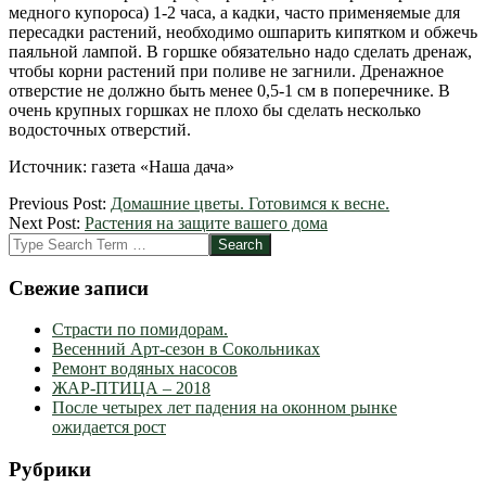
медного купороса) 1-2 часа, а кадки, часто применяемые для
пересадки растений, необходимо ошпарить кипятком и обжечь
паяльной лампой. В горшке обязательно надо сделать дренаж,
чтобы корни растений при поливе не загнили. Дренажное
отверстие не должно быть менее 0,5-1 см в поперечнике. В
очень крупных горшках не плохо бы сделать несколько
водосточных отверстий.
Источник: газета «Наша дача»
2012-
Previous Post:
Домашние цветы. Готовимся к весне.
03-
Next Post:
Растения на защите вашего дома
15
Search
Свежие записи
Страсти по помидорам.
Весенний Арт-сезон в Сокольниках
Ремонт водяных насосов
ЖАР-ПТИЦА – 2018
После четырех лет падения на оконном рынке
ожидается рост
Рубрики