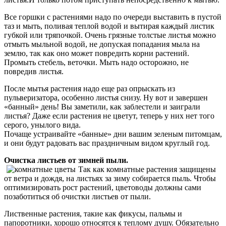
Все горшки с растениями надо по очереди выставить в пустой
таз и мыть, поливая теплой водой и вытирая каждый листик
губкой или тряпочкой. Очень грязные толстые листья можно
отмыть мыльной водой, не допуская попадания мыла на
землю, так как оно может повредить корни растений.
Промыть стебель, веточки. Мыть надо осторожно, не
повредив листья.
После мытья растения надо еще раз опрыскать из
пульверизатора, особенно листья снизу. Ну вот и завершен
«банный» день! Вы заметили, как заблестели и заиграли
листья? Даже если растения не цветут, теперь у них нет того
серого, унылого вида.
Почаще устраивайте «банные» дни вашим зеленым питомцам,
и они будут радовать вас праздничным видом круглый год.
Очистка листьев от зимней пыли.
Так как комнатные растения защищены
от ветра и дождя, на листьях за зиму собирается пыль. Чтобы
оптимизировать рост растений, цветоводы должны сами
позаботиться об очистки листьев от пыли.
Лиственные растения, такие как фикусы, пальмы и
папоротники, хорошо относятся к теплому душу. Обязательно