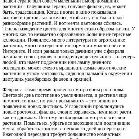
нашей стране был совсем маленький выбор домашних
растений – бабушкина герань, голубые фиалки, ну, может
быть, традесканция. Когда иногда в кино показывали
выставки цветов, так хотелось, чтобы и у нас было такое
разнообразие растений. И вот мечта цветовода сбылась.
Теперь разведение цветов для многих стало образом жизни. У
многих как-то незаметно образовались большие интересные
коллекции. Появилось много литературы по агротехнике
растений, много интересной информации можно найти в
Интернете. И если раньше только дачники уже с февраля
начинали свою трудовую посадочную деятельность, то теперь
любой, кто имеет подоконник или лампу дневного
освещения, может смело выращивать самые экзотические
растения и утром завтракать, сидя под пальмой в окружении
цветущих узамбарских фиалок и орхидей.
Февраль – самое время провести смотр своим растениям.
Световой день постепенно увеличивается, и растения еще
немного сонные, но уже просыпаются – это видно по
появлению новых листиков. У глоксиний проклюнулись
новые росточки, фиалки, словно взрываясь, начинают расти,
как на дрожжах. Поэтому необходимо осмотреть все свои
растения. Помыть их, убрать все засохшие или подгнившие
места, обработать эпином за несколько дней до пересадки.
Ежегодной пересадки требует большинство комнатных