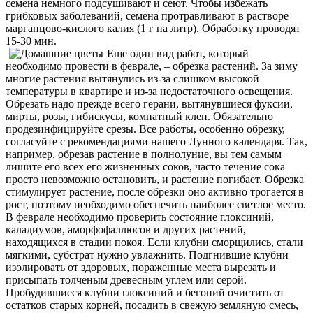
семена немного подсушивают и сеют. Чтобы избежать
грибковых заболеваний, семена протравливают в растворе
марганцово-кислого калия (1 г на литр). Обработку проводят
15-30 мин.
Еще один вид работ, который
необходимо провести в феврале, – обрезка растений. За зиму
многие растения вытянулись из-за слишком высокой
температуры в квартире и из-за недостаточного освещения.
Обрезать надо прежде всего герани, вытянувшиеся фуксии,
мирты, розы, гибискусы, комнатный клен. Обязательно
продезинфицируйте срезы. Все работы, особенно обрезку,
согласуйте с рекомендациями нашего Лунного календаря. Так,
например, обрезав растение в полнолуние, вы тем самым
лишите его всех его жизненных соков, часто течение сока
просто невозможно остановить, и растение погибает. Обрезка
стимулирует растение, после обрезки оно активно трогается в
рост, поэтому необходимо обеспечить наиболее светлое место.
В феврале необходимо проверить состояние глоксиний,
каладиумов, аморфофаллюсов и других растений,
находящихся в стадии покоя. Если клубни сморщились, стали
мягкими, субстрат нужно увлажнить. Подгнившие клубни
изолировать от здоровых, пораженные места вырезать и
присыпать толченым древесным углем или серой.
Пробудившиеся клубни глоксиний и бегоний очистить от
остатков старых корней, посадить в свежую земляную смесь,