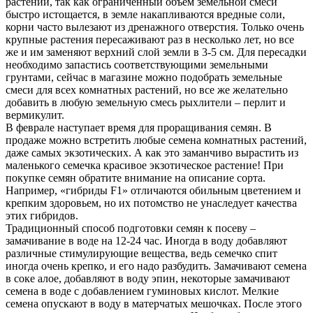
растений, так как ограниченный объем земельной смеси
быстро истощается, в земле накапливаются вредные соли,
корни часто вылезают из дренажного отверстия. Только очень
крупные растения пересаживают раз в несколько лет, но все
же и им заменяют верхний слой земли в 3-5 см. Для пересадки
необходимо запастись соответствующими земельными
грунтами, сейчас в магазине можно подобрать земельные
смеси для всех комнатных растений, но все же желательно
добавить в любую земельную смесь рыхлители – перлит и
вермикулит.
В феврале наступает время для проращивания семян. В
продаже можно встретить любые семена комнатных растений,
даже самых экзотических. А как это заманчиво вырастить из
маленького семечка красивое экзотическое растение! При
покупке семян обратите внимание на описание сорта.
Например, «гибриды F1» отличаются обильным цветением и
крепким здоровьем, но их потомство не унаследует качества
этих гибридов.
Традиционный способ подготовки семян к посеву –
замачивание в воде на 12-24 час. Иногда в воду добавляют
различные стимулирующие вещества, ведь семечко спит
иногда очень крепко, и его надо разбудить. Замачивают семена
в соке алое, добавляют в воду эпин, некоторые замачивают
семена в воде с добавлением гуминовых кислот. Мелкие
семена опускают в воду в матерчатых мешочках. После этого