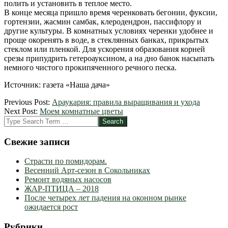
полить и установить в теплое место.
В конце месяца пришло время черенковать бегонии, фуксии,
гортензии, жасмин самбак, клеродендрон, пассифлору и
другие культуры. В комнатных условиях черенки удобнее и
проще окоренять в воде, в стеклянных банках, прикрытых
стеклом или пленкой. Для ускорения образования корней
срезы припудрить гетероауксином, а на дно банок насыпать
немного чистого прокипяченного речного песка.
Источник: газета «Наша дача»
2012-
Previous Post:
Араукария: правила выращивания и ухода
03-
Next Post:
Моем комнатные цветы
15
Search
Свежие записи
Страсти по помидорам.
Весенний Арт-сезон в Сокольниках
Ремонт водяных насосов
ЖАР-ПТИЦА – 2018
После четырех лет падения на оконном рынке
ожидается рост
Рубрики