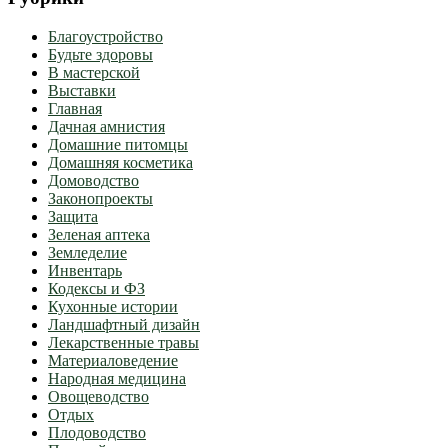
Благоустройство
Будьте здоровы
В мастерской
Выставки
Главная
Дачная амнистия
Домашние питомцы
Домашняя косметика
Домоводство
Законопроекты
Защита
Зеленая аптека
Земледелие
Инвентарь
Кодексы и ФЗ
Кухонные истории
Ландшафтный дизайн
Лекарственные травы
Материаловедение
Народная медицина
Овощеводство
Отдых
Плодоводство