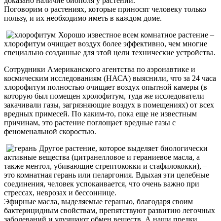
доказано наличие биополя у растений.
Поговорим о растениях, которые приносят человеку только
пользу, и их необходимо иметь в каждом доме.
Хорошо известное всем комнатное растение –
хлорофитум очищает воздух более эффективно, чем многие
специально созданные для этой цели технические устройства.
Сотрудники Американского агентства по аэронавтике и
космическим исследованиям (НАСА) выяснили, что за 24 часа
хлорофитум полностью очищает воздух опытной камеры (в
которую был помещен хролофитум, туда же исследователи
закачивали газы, загрязняющие воздух в помещениях) от всех
вредных примесей. По каким-то, пока еще не известным
причинам, это растение поглощает вредные газы с
феноменальной скоростью.
Другое растение, которое выделяет биологически
активные вещества (цитранелловое и гераниевое масла, а
также ментол, убивающие стрептококки и стафилококки), –
это комнатная герань или пеларгония. Вдыхая эти целебные
соединения, человек успокаивается, что очень важно при
стрессах, неврозах и бессоннице.
Эфирные масла, выделяемые геранью, благодаря своим
бактерицидным свойствам, препятствуют развитию легочных
заболеваний и улучшают обмен веществ. А наши предки