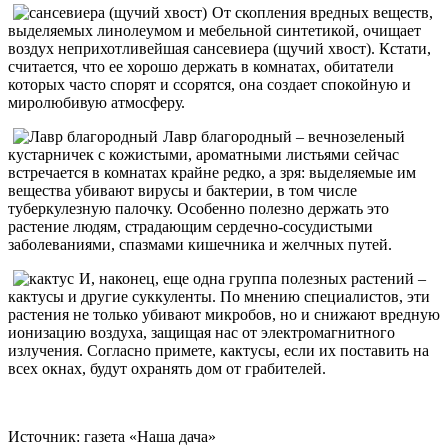
От скопления вредных веществ,
выделяемых линолеумом и мебельной синтетикой, очищает
воздух неприхотливейшая сансевиера (щучий хвост). Кстати,
считается, что ее хорошо держать в комнатах, обитатели
которых часто спорят и ссорятся, она создает спокойную и
миролюбивую атмосферу.
Лавр благородный – вечнозеленый
кустарничек с кожистыми, ароматными листьями сейчас
встречается в комнатах крайне редко, а зря: выделяемые им
вещества убивают вирусы и бактерии, в том числе
туберкулезную палочку. Особенно полезно держать это
растение людям, страдающим сердечно-сосудистыми
заболеваниями, спазмами кишечника и желчных путей.
И, наконец, еще одна группа полезных растений –
кактусы и другие суккуленты. По мнению специалистов, эти
растения не только убивают микробов, но и снижают вредную
ионизацию воздуха, защищая нас от электромагнитного
излучения. Согласно примете, кактусы, если их поставить на
всех окнах, будут охранять дом от грабителей.
Источник: газета «Наша дача»