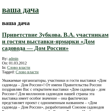
Skip
ваша дача
to
content
ваша дача
Приветствие Зубкова. В.А. участникам
и гостям выставки-ярмарки «Дом
садовода — Дом России»
2012-
By:
admin
03-
On:
01.03.2012
01
In:
Слово власти
Tagged:
Слово власти
Уважаемые организаторы, участники и гости выставки «Дом
садовода – Дом России»! От имени Правительства России
поздравляю Вас с открытием выставки «Дом садовода – дом
России»! Для миллионов садоводов нашей страны эта
выставка имеет особое значение – она фактически
представляет проект с одноименным названием – «Дом
садовода – Дом России», разработанный Союзом садоводов