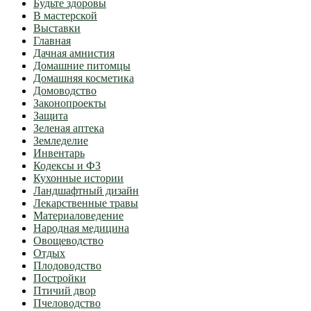
Будьте здоровы
В мастерской
Выставки
Главная
Дачная амнистия
Домашние питомцы
Домашняя косметика
Домоводство
Законопроекты
Защита
Зеленая аптека
Земледелие
Инвентарь
Кодексы и ФЗ
Кухонные истории
Ландшафтный дизайн
Лекарственные травы
Материаловедение
Народная медицина
Овощеводство
Отдых
Плодоводство
Постройки
Птичий двор
Пчеловодство