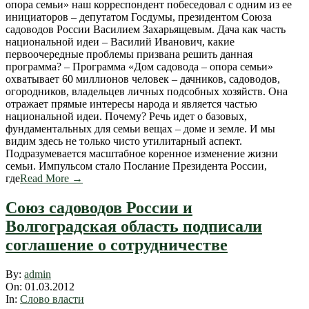
опора семьи» наш корреспондент побеседовал с одним из ее
инициаторов – депутатом Госдумы, президентом Союза
садоводов России Василием Захарьящевым. Дача как часть
национальной идеи – Василий Иванович, какие
первоочередные проблемы призвана решить данная
программа? – Программа «Дом садовода – опора семьи»
охватывает 60 миллионов человек – дачников, садоводов,
огородников, владельцев личных подсобных хозяйств. Она
отражает прямые интересы народа и является частью
национальной идеи. Почему? Речь идет о базовых,
фундаментальных для семьи вещах – доме и земле. И мы
видим здесь не только чисто утилитарный аспект.
Подразумевается масштабное коренное изменение жизни
семьи. Импульсом стало Послание Президента России,
где
Read More →
Союз садоводов России и
Волгоградская область подписали
соглашение о сотрудничестве
2012-
By:
admin
03-
On:
01.03.2012
01
In:
Слово власти