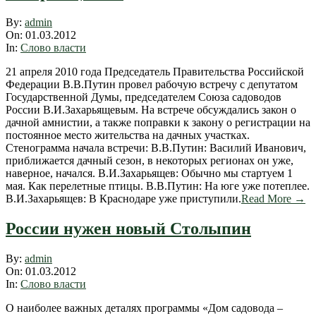
2012-
By:
admin
03-
On:
01.03.2012
01
In:
Слово власти
21 апреля 2010 года Председатель Правительства Российской
Федерации В.В.Путин провел рабочую встречу с депутатом
Государственной Думы, председателем Союза садоводов
России В.И.Захарьящевым. На встрече обсуждались закон о
дачной амнистии, а также поправки к закону о регистрации на
постоянное место жительства на дачных участках.
Стенограмма начала встречи: В.В.Путин: Василий Иванович,
приближается дачный сезон, в некоторых регионах он уже,
наверное, начался. В.И.Захарьящев: Обычно мы стартуем 1
мая. Как перелетные птицы. В.В.Путин: На юге уже потеплее.
В.И.Захарьящев: В Краснодаре уже приступили.
Read More →
России нужен новый Столыпин
2012-
By:
admin
03-
On:
01.03.2012
01
In:
Слово власти
О наиболее важных деталях программы «Дом садовода –