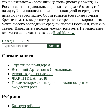
так и называют – «обезьяний цветок» (monkey flowers). В
России же за неправильные цветки – с верхней отогнутой
назад губой и нижней капризно выдвинутой вперед – его
именуют «губастиком». Сорта томатов (северные томаты)
Зрелые томаты, выросшие рано и созревшие на корню – это
мечта любого огородника средней полосы России и, конечно,
севера. Вырастить высокий урожай томатов в Нечерноземье
весьма сложно, так как жаркое
Read More →
Пагинация
Назад
1
…
58
59
Search
записей
Свежие записи
Страсти по помидорам.
Весенний Арт-сезон в Сокольниках
Ремонт водяных насосов
ЖАР-ПТИЦА – 2018
После четырех лет падения на оконном рынке
ожидается рост
Рубрики
Благоустройство