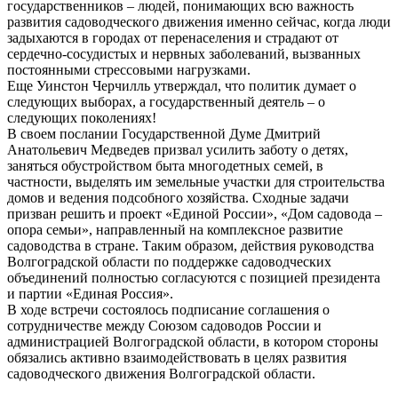
государственников – людей, понимающих всю важность
развития садоводческого движения именно сейчас, когда люди
задыхаются в городах от перенаселения и страдают от
сердечно-сосудистых и нервных заболеваний, вызванных
постоянными стрессовыми нагрузками.
Еще Уинстон Черчилль утверждал, что политик думает о
следующих выборах, а государственный деятель – о
следующих поколениях!
В своем послании Государственной Думе Дмитрий
Анатольевич Медведев призвал усилить заботу о детях,
заняться обустройством быта многодетных семей, в
частности, выделять им земельные участки для строительства
домов и ведения подсобного хозяйства. Сходные задачи
призван решить и проект «Единой России», «Дом садовода –
опора семьи», направленный на комплексное развитие
садоводства в стране. Таким образом, действия руководства
Волгоградской области по поддержке садоводческих
объединений полностью согласуются с позицией президента
и партии «Единая Россия».
В ходе встречи состоялось подписание соглашения о
сотрудничестве между Союзом садоводов России и
администрацией Волгоградской области, в котором стороны
обязались активно взаимодействовать в целях развития
садоводческого движения Волгоградской области.