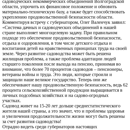
садоводческих некоммерческих объединений Волгоградской
области, упрочить их финансовое положение и обновить
материально-техническую базу, а также будет способствовать
укреплению продовольственной безопасности области.
Комментируя встречу с губернатором, Олег Валенчук заявил:
«Система дачных и садоводческих объединений в нашей
стране выполняет многоцелевую задачу. При правильном
подходе это обеспечение продовольственной безопасности,
отдыха и оздоровления, в том числе детского отдыха и
воспитания детей на нравственных принципах труда на своей
земле. Через развитие садоводства может быть решена
жилищная проблема, а также проблема адаптации людей
старшего поколения после выхода на пенсию, принимая во
внимание, что более 70 процентов садоводов – пенсионеры,
ветераны войны и труда. Это люди, которые строили и
защищали наше великое государство. Теперь они же
обеспечивают нашу продовольственную безопасность, ведь 62
процента сельскохозяйственной продукции выращивается в
личных подсобных хозяйствах и на садово-огродных
участках.
Садовод живет на 15-20 лет дольше среднестатистического
жителя нашей страны, а это значит, что и проблемы здоровья
и увеличения продолжительности жизни могут быть решены
за счет развития садоводства!
Отрадно видеть среди губернаторов настоящих