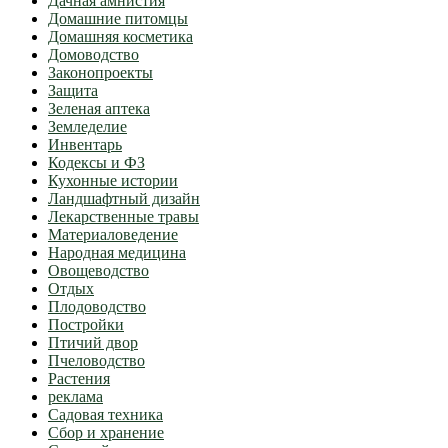
Дачная амнистия
Домашние питомцы
Домашняя косметика
Домоводство
Законопроекты
Защита
Зеленая аптека
Земледелие
Инвентарь
Кодексы и ФЗ
Кухонные истории
Ландшафтный дизайн
Лекарственные травы
Материаловедение
Народная медицина
Овощеводство
Отдых
Плодоводство
Постройки
Птичий двор
Пчеловодство
Растения
реклама
Садовая техника
Сбор и хранение