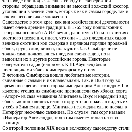
теплоходе или подъезжаешь к городу с левобережной
стороны, обращаешь внимание на высокий волжский косогор,
утопающий в зелени садов, которых как в самом городе, так и
вокруг него великое множество.
Садоводство в этом крае, как вид хозяйственной деятельности
имеет очень древние традиции. В 1765 году подполковник
генерального штаба А.И.Свечин, рапортуя в Сенат о занятиях
местного населения, писал, что они «…до плодовитых садов
великие охотники кои содержа в изрядном порядке продажей
яблок, груш, слив, вишен, пользуются!..». Симбиряне не
только сами пользовались плодами своих садов, но и
вывозили их в другие российские города. Некоторые
содержатели садов (например, К.Ш.Абушаев) были
поставщиками яблок к императорскому столу.
В летопись Симбирска вошли любопытные истории,
связанные с садами и их владельцами. Так, в 1824 году во
время посещения этого города императором Александром II в
качестве угощения симбиряне преподнесли ему яблоки сорта
«Апорт» из сада мещанина Мингалева. Вкус и нарядный вид
яблок так понравились императору, что он пожелал видеть их
у себя в Зимнем дворце. Мингалев незамедлительно послал в
Петербург несколько саженцев. По слухам, там сорт назвали
«Император Александр», под этим именем попал он и за
границу.
Со второй половины XIX века к волжскому садоводству стали