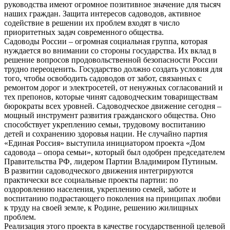
руководства имеют огромное позитивное значение для тысяч
наших граждан. Защита интересов садоводов, активное
содействие в решении их проблем входят в число
приоритетных задач современного общества.
Садоводы России – огромная социальная группа, которая
нуждается во внимании со стороны государства. Их вклад в
решение вопросов продовольственной безопасности России
трудно переоценить. Государство должно создать условия для
того, чтобы освободить садоводов от забот, связанных с
ремонтом дорог и электросетей, от ненужных согласований и
тех препонов, которые чинят садоводческим товариществам
бюрократы всех уровней. Садоводческое движение сегодня –
мощный инструмент развития гражданского общества. Оно
способствует укреплению семьи, трудовому воспитанию
детей и сохранению здоровья нации. Не случайно партия
«Единая Россия» выступила инициатором проекта «Дом
садовода – опора семьи», который был одобрен председателем
Правительства РФ, лидером Партии Владимиром Путиным.
В развитии садоводческого движения интегрируются
практически все социальные проекты партии: по
оздоровлению населения, укреплению семей, заботе и
воспитанию подрастающего поколения на принципах любви
к труду на своей земле, к Родине, решению жилищных
проблем.
Реализация этого проекта в качестве государственной целевой