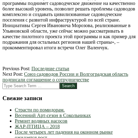
программы поднимет садоводческое движение на качественно
более высокий уровень, позволит решать проблемы садоводов
комплексно и создавать цивилизованные садоводческие
поселения с развитой инфраструктурой по всей стране.
Инициативы Сергея Ивановича Морозова, реализованные в
Ульяновской области, уже сейчас можно рассматривать в
качестве пилотного проекта этой программы и как пример для
подражания для остальных регионов нашей страны», –
прокомментировал итоги встречи Олег Валенчук.
2012-
Previous Post:
Последние статьи
02-
Next Post:
Союз садоводов России и Волгоградская область
29
подписали соглашение о сотрудничестве
Search
Свежие записи
Страсти по помидорам.
Весенний Арт-сезон в Сокольниках
Ремонт водяных насосов
ЖАР-ПТИЦА – 2018
После четырех лет падения на оконном рынке
ожидается рост