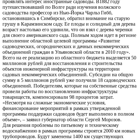
проявлять интерес иностранные садоводы. В1882 году
путешествовавший по Волге ради изучения волжского
садоводства профессор из Нью-Йорка Чарльз Гибб,
остановившись в Симбирске, обратил внимание на старую
грушу в Карамзинском саду. Ее плоды и солидный для дерева
возраст настолько его удивили, что он взял с дерева черенки
для своего американского сада. Полным ходом идет в регионе
выполнение областной целевой программы «Развитие
садоводческих, огороднических и дачных некоммерческих
объединений граждан в Ульяновской области в 2010 году».
Всего на ее реализацию из областного бюджета выделяется 50
миллионов рублей для восстановления и строительства
объектов инженерной инфраструктуры на территории
садовых некоммерческих объединений. Субсидии на общую
сумму в 5 миллионов рублей уже получили 18 садоводческих
объединений. Победителям, которые на собственные средства
провели работы по восстановлению инфраструктуры
товариществ, компенсировали 98 процентов затрат.
«Несмотря на сложные экономические условия,
финансирование мероприятий в рамках утвержденной
программы поддержки садоводов будет выполнено в полном
объеме», – заявил губернатор области Сергей Морозов.
Для решения проблемы по питьевому и техническому
водоснабжению в рамках программы строятся 2000 км новых
трубопроводов. Будут заменены 1400 км существующих