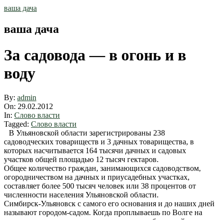
Skip
ваша дача
to
content
ваша дача
За садовода — в огонь и в
воду
By:
admin
On:
29.02.2012
In:
Слово власти
Tagged:
Слово власти
В Ульяновской области зарегистрированы 238
садоводческих товариществ и 3 дачных товарищества, в
которых насчитывается 164 тысячи дачных и садовых
участков общей площадью 12 тысяч гектаров.
Общее количество граждан, занимающихся садоводством,
огородничеством на дачных и приусадебных участках,
составляет более 500 тысяч человек или 38 процентов от
числен­ности населения Ульяновской области.
Симбирск-Ульяновск с самого его основания и до наших дней
называют городом-садом. Когда проплываешь по Волге на