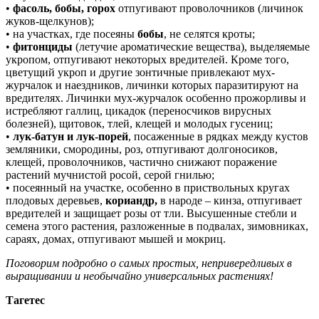
•
фасоль, бобы, горох
отпугивают проволочников (личинок
жуков-щелкунов);
• на участках, где посеяны
бобы
, не селятся кроты;
•
фитонциды
(летучие ароматические вещества), выделяемые
укропом, отпугивают некоторых вредителей. Кроме того,
цветущий укроп и другие зонтичные привлекают мух-
журчалок и наездников, личинки которых паразитируют на
вредителях. Личинки мух-журчалок особенно прожорливы и
истребляют галлиц, цикадок (переносчиков вирусных
болезней), щитовок, тлей, клещей и молодых гусениц;
•
лук-батун и лук-порей
, посаженные в рядках между кустов
земляники, смородины, роз, отпугивают долгоносиков,
клещей, проволочников, частично снижают поражение
растений мучнистой росой, серой гнилью;
• посеянный на участке, особенно в приствольных кругах
плодовых деревьев,
кориандр,
в народе – кинза, отпугивает
вредителей и защищает розы от тли. Высушенные стебли и
семена этого растения, разложенные в подвалах, зимовниках,
сараях, домах, отпугивают мышей и мокриц.
Поговорим подробно о самых простых, непривередливых в
выращивании и необычайно универсальных растениях!
Тагетес