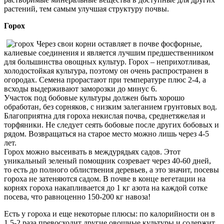
растений, тем самым улучшая структуру почвы.
Горох
Через свои корни оставляет в почве фосфорные,
калиевые соединения и является лучшим предшественником
для большинства овощных культур. Горох – неприхотливая,
холодостойкая культура, поэтому он очень распространен в
огородах. Семена прорастают при температуре плюс 2-4, а
всходы выдерживают заморозки до минус 6.
Участок под бобовые культуры должен быть хорошо
обработан, без сорняков, с низким залеганием грунтовых вод.
Благоприятна для гороха некислая почва, среднетяжелая и
торфяники. Не следует сеять бобовые после других бобовых и
рядом. Возвращаться на старое место можно лишь через 4-5
лет.
Горох можно высеивать в междурядьях садов. Этот
уникальный зеленый помощник созревает через 40-60 дней,
то есть до полного облиствения деревьев, а это значит, посевы
гороха не затеняются садом. В почве в конце вегетации на
корнях гороха накапливается до 1 кг азота на каждой сотке
посева, что равноценно 150-200 кг навоза!
Есть у гороха и еще некоторые плюсы: по калорийности он в
1,5-2 раза превосходит другие овощные культуры и содержит