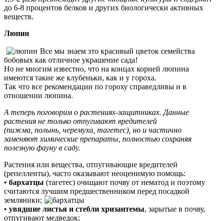
до 6-8 процентов белков и других биологически активных
веществ.
Люпин
Все мы знаем это красивый цветок семейства
бобовых как отличное украшение сада!
Но не многим известно, что на концах корней люпина
имеются такие же клубеньки, как и у гороха.
Так что все рекомендации по гороху справедливы и в
отношении люпина.
А теперь поговорим о растениях-защитниках. Данные
растения не только отпугивают вредителей
(пижма, полынь, черемуха, тагетес), но и частично
заменяют химические препараты, полностью сохраняя
полезную фауну в саду.
Растения или вещества, отпугивающие вредителей
(репелленты), часто оказывают неоценимую помощь:
•
бархатцы
(тагетес) очищают почву от нематод и поэтому
считаются лучшим предшественником перед посадкой
земляники;
•
увядшие листья и стебли хризантемы
, зарытые в почву,
отпугивают медведок;