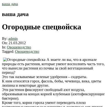
Skip
ваша дача
to
content
ваша дача
Огородные спецвойска
By:
admin
On:
21.03.2012
In:
Овощеводство
Tagged:
Овощеводство
А знаете ли вы, что в арсенале
природы есть растения, которые умеют восполнять часть того,
что вынесли растения из почвы за свой вегетационный
период?
Это так называемые зеленые удобрения – сидераты.
К ним относятся горох, фасоль, бобы, чечевица, вика, цветы
люпина и некоторые другие.
Эти растения фиксируют свободный азот воздуха,
образовывая на концах корней клубеньки (азотофиксирующие
бактерии).
Кроме того, корни гороха умеют переводить плохо
растворимые минеральные вещества в доступные для других