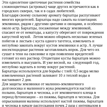
Эти однолетние цветочные растения семейства
сложноцветных (астровых) чаще других встречаются как в
городских скверах, так и в садах любителей.
Благодаря своему сильному аромату бархатцы распугивают
многих вредителей. Бархатцы надо сажать на плантациях
земляники, рядом с другими цветами и овощами, и особенно
около астр. Бархатцы, посаженные между земляникой,
спасают ее от нематоды, а капусту оберегают от повреждения
капустной мухой. Летом можно оборвать несколько зеленых
побегов и листьев с куста одного тагетеса, измельчить и
неглубоко закопать вокруг кустов земляники и астр. А лучше
инсектицидные растения заготавливать впрок. Для чего их
сушат в тени на сквозняке и при появлении вредителей
готовят из них раствор. Отцветшие кусты бархатцев можно
измельчить и высушить. И уже весной, на следующий год,
неглубоко заделать в почву вокруг растений.
Бархатцы используются для борьбы с тлей: 0,5 ведра мелко
измельченных растений заливают 10 л теплой воды и
настаивают 2 дня.
Для защиты земляники от малинно-земляничного
долгоносика и малинного жука рекомендуется настой из
полыни, бархатцев и чеснока, а от земляничного клеща в
период бутонизации – из пижмы, бархатцев и чеснока. Для
опрыскивания малины используют настой пижмы, бархатцев
и чеснока в начале распускания почек 2 раза с интервалом в