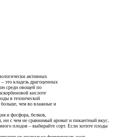
биологически активных
 – это кладезь драгоценных
ион среди овощей по
 аскорбиновой кислоте
лоды в технической
 больше, чем во влажные и
ия и фосфора, белков,
й, ни с чем не сравнимый аромат и пикантный вкус.
 много плодов – выбирайте сорт. Если хотите плоды
отрудиться: правильно формировать куст,