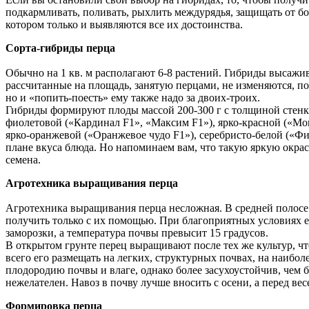
подкармливать, поливать, рыхлить междурядья, защищать от бо
котором только и выявляются все их достоинства.
Сорта-гибриды перца
Обычно на 1 кв. м располагают 6-8 растений. Гибриды высажива
рассчитанные на площадь, занятую перцами, не изменяются, пот
но и «попить-поесть» ему также надо за двоих-троих.
Гибриды формируют плоды массой 200-300 г с толщиной стенки
фиолетовой («Кардинал F1», «Максим F1»), ярко-красной («Мон
ярко-оранжевой («Оранжевое чудо F1»), серебристо-белой («Фи
плане вкуса блюда. Но напоминаем вам, что такую яркую окра
семена.
Агротехника выращивания перца
Агротехника выращивания перца несложная. В средней полосе
получить только с их помощью. При благоприятных условиях ег
заморозки, а температура почвы превысит 15 градусов.
В открытом грунте перец выращивают после тех же культур, чт
всего его размещать на легких, структурных почвах, на наибо
плодородию почвы и влаге, однако более засухоустойчив, чем 
нежелателен. Навоз в почву лучше вносить с осени, а перед ве
Формировка перца