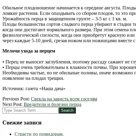
Обильное плодоношение начинается к середине августа. Плоды
ломкие растения. Если опаздывать со сбором плодов, то это 
Урожайность перца в защищенном грунте – 3-5 кг с 1 кв. м.
Плоды большинства сортов сладкого перца убирают в стадии тех
когда они достигают нормального размера. При этом семена пл
физиологической спелости, когда они приобретут красную или 
через каждые 5-10 дней, срезая ножом или ножницами вместе 
Мелочи ухода за перцем
• Перец не выносит заглубления, поэтому рассаду сажают не гл
• Перцы очень требовательны к влажности почвы. При хорошем
Необходимы частые, но не обильные поливы, иначе возможно 
появление на плодах трещин.
Источник: газета «Наша дача»
2012-
Previous Post:
Свекла на зависть всем соседям
03-
Next Post:
Вредители и болезни перца
25
Search
Свежие записи
Страсти по помидорам.