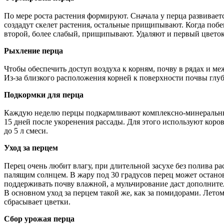
По мере роста растения формируют. Сначала у перца развивает
создадут скелет растения, остальные прищипывают. Когда побе
второй, более слабый, прищипывают. Удаляют и первый цветок,
Рыхление перца
Чтобы обеспечить доступ воздуха к корням, почву в рядах и м
Из-за близкого расположения корней к поверхности почвы глу
Подкормки для перца
Каждую неделю перцы подкармливают комплексно-минеральными
15 дней после укоренения рассады. Для этого используют коровя
до 5 л смеси.
Уход за перцем
Перец очень любит влагу, при длительной засухе без полива ра
палящим солнцем. В жару под 30 градусов перец может останов
поддерживать почву влажной, а мульчирование даст дополните
В основном уход за перцем такой же, как за помидорами. Летом
сбрасывает цветки.
Сбор урожая перца