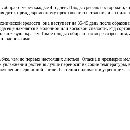
 собирают через каждые 4-5 дней. Плоды срывают осторожно, ч
приводит к преждевременному прекращению ветвления и к сниже
нической зрелости, она наступает на 35-45 день после образова
ода еще находятся в молочной или восковой спелости. Ряд сорто
оранжевую окраску. Такие плоды собирают по мере созревания, 
с плодоножками.
убже, чем до первых настоящих листьев. Опасна и чрезмерно мел
 увлажнении растения лучше переносят высокие температуры, в
появление вершинной гнили. Растения поливают в утренние час