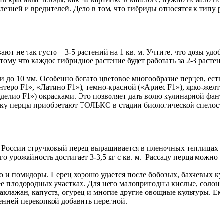
лезней и вредителей. Дело в том, что гибриды относятся к типу
ют не так густо – 3-5 растений на 1 кв. м. Учтите, что дозы уд
ому что каждое гибридное растение будет работать за 2-3 расте
 до 10 мм. Особенно богато цветовое многообразие перцев, ест
теро F1», «Латино F1»), темно-красной («Ариес F1»), ярко-желт
делио F1») окрасками. Это позволяет дать волю кулинарной фант
ску перцы приобретают ТОЛЬКО в стадии биологической спелост
 России стручковый перец выращивается в пленочных теплицах
о урожайность достигает 3-3,5 кг с кв. м. Рассаду перца можно
о и помидоры. Перец хорошо удается после бобовых, бахчевых ку
лее плодородных участках. Для него малопригодны кислые, соло
баклажан, капуста, огурец и многие другие овощные культуры. Е
сенней перекопкой добавить перегной.