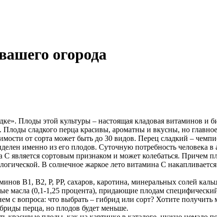
вашего огорода
рядке». Плоды этой культуры – настоящая кладовая витаминов и 
 Плоды сладкого перца красивы, ароматны и вкусны, но главное
симости от сорта может быть до 30 видов. Перец сладкий – чемп
делен именно из его плодов. Суточную потребность человека в
 С является сортовым признаком и может колебаться. Причем п
ологической. В солнечное жаркое лето витамина С накапливается
инов В1, В2, Р, РР, сахаров, каротина, минеральных солей кальц
ные масла (0,1-1,25 процента), придающие плодам специфически
нем с вопроса: что выбрать – гибрид или сорт? Хотите получить
ибриды перца, но плодов будет меньше.
ть красивые плоды, как на картинке в каталоге, нужно немало п