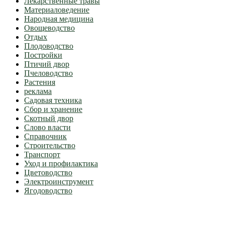
Лекарственные травы
Материаловедение
Народная медицина
Овощеводство
Отдых
Плодоводство
Постройки
Птичий двор
Пчеловодство
Растения
реклама
Садовая техника
Сбор и хранение
Скотный двор
Слово власти
Справочник
Строительство
Транспорт
Уход и профилактика
Цветоводство
Электроинструмент
Ягодоводство