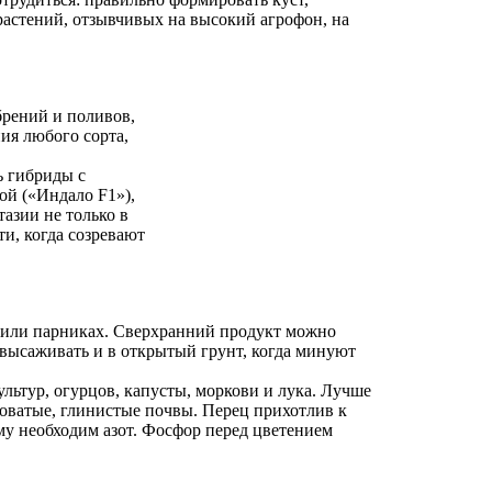
 растений, отзывчивых на высокий агрофон, на
обрений и поливов,
ния любого сорта,
ь гибриды с
ой («Индало F1»),
азии не только в
и, когда созревают
 или парниках. Сверхранний продукт можно
 высаживать и в открытый грунт, когда минуют
льтур, огурцов, капусты, моркови и лука. Лучше
новатые, глинистые почвы. Перец прихотлив к
му необходим азот. Фосфор перед цветением