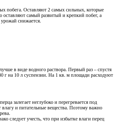
вых побега. Оставляют 2 самых сильных, которые
о оставляют самый развитый и крепкий побег, а
 урожай снижается.
ше в виде водного раствора. Первый раз – спустя
0 г на 10 л суспензии. На 1 кв. м площади расходуют
перца залегает неглубоко и перегревается под
т влагу и питательные вещества. Поэтому важно
рева.
ако следует учесть, что при избытке влаги перец