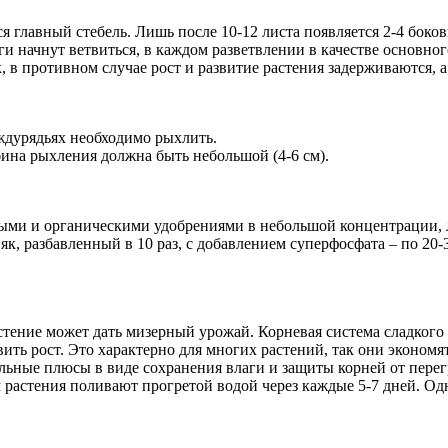
ся главный стебель. Лишь после 10-12 листа появляется 2-4 боко
ги начнут ветвиться, в каждом разветвлении в качестве основног
 в противном случае рост и развитие растения задерживаются, а
еждурядьях необходимо рыхлить.
бина рыхления должна быть небольшой (4-6 см).
 и органическими удобрениями в небольшой концентрации, луч
к, разбавленный в 10 раз, с добавлением суперфосфата – по 20-3
стение может дать мизерный урожай. Корневая система сладкого 
ить рост. Это характерно для многих растений, так они экономя
льные плюсы в виде сохранения влаги и защиты корней от перег
 растения поливают прогретой водой через каждые 5-7 дней. Одн