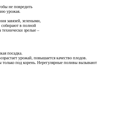
тобы не повредить
нию урожая.
ния завязей, зелеными,
в собирают в полной
а технически зрелые –
кая посадка.
озрастает урожай, повышается качество плодов.
ы только под корень. Нерегулярные поливы вызывают