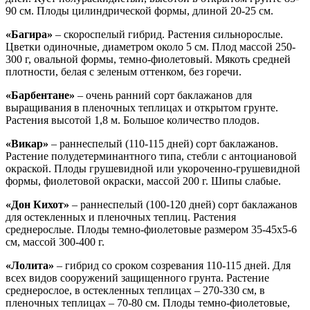
90 см. Плоды цилиндрической формы, длиной 20-25 см.
«Багира»
– скороспелый гибрид. Растения сильнорослые.
Цветки одиночные, диаметром около 5 см. Плод массой 250-
300 г, овальной формы, темно-фиолетовый. Мякоть средней
плотности, белая с зеленым оттенком, без горечи.
«Барбентане»
– очень ранний сорт баклажанов для
выращивания в пленочных теплицах и открытом грунте.
Растения высотой 1,8 м. Большое количество плодов.
«Викар»
– раннеспелый (110-115 дней) сорт баклажанов.
Растение полудетерминантного типа, стебли с антоциановой
окраской. Плоды грушевидной или укороченно-грушевидной
формы, фиолетовой окраски, массой 200 г. Шипы слабые.
«Дон Кихот»
– раннеспелый (100-120 дней) сорт баклажанов
для остекленных и пленочных теплиц. Растения
среднерослые. Плоды темно-фиолетовые размером 35-45х5-6
см, массой 300-400 г.
«Лолита»
– гибрид со сроком созревания 110-115 дней. Для
всех видов сооружений защищенного грунта. Растение
среднерослое, в остекленных теплицах – 270-330 см, в
пленочных теплицах – 70-80 см. Плоды темно-фиолетовые,