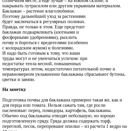
солнечном месте, а еще лучше – на южном склоне, и
накрывать лутрасилом или другим укрывным материалом.
Баклажан – растение влаголюбивое.
Поэтому дальнейший уход за растениями
будет заключаться в регулярных поливах.
Правда, не только в этом. Еще предстоит
баклажан подкармливать (азотными и
фосфорными удобрениями), рыхлить
почву и бороться с вредителями (особенно
с колорадским жуком) и болезнями.
И надо быть готовым к тому, что ваши
труды могут и не увенчаться успехом: при
недостатке тепла весной, повышенных
температурах летом, недостаточно питательной почве и
неравномерном увлажнении баклажаны сбрасывают бутоны,
цветки и завязи.
На заметку
Подготовка почвы для баклажана примерно такая же, как и
для перца или томата. Нельзя сажать там, где росли
пасленовые: перец, помидоры, картофель, баклажаны.
Обычно под баклажаны отводят небольшую, но хорошо
подготовленную гряду. Гряда должна содержать торф,
перегной, песок, перепревшие опилки – из расчета 1 ведро на