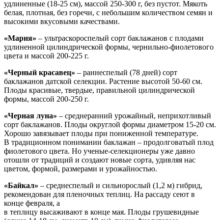
удлиненные (18-25 см), массой 250-300 г, без пустот. Мякоть
белая, плотная, без горечи, с небольшим количеством семян и
высокими вкусовыми качествами.
«Мария»
– ультраскороспелый сорт баклажанов с плодами
удлиненной цилиндрической формы, чернильно-фиолетового
цвета и массой 200-225 г.
«Черный красавец»
– раннеспелый (78 дней) сорт
баклажанов датской селекции. Растение высотой 50-60 см.
Плоды красивые, твердые, правильной цилиндрической
формы, массой 200-250 г.
«Черная луна»
– среднеранний урожайный, неприхотливый
сорт баклажанов. Плоды округлой формы диаметром 15-20 см.
Хорошо завязывает плоды при пониженной температуре.
В традиционном понимании баклажан – продолговатый плод
фиолетового цвета. Но ученые-селекционеры уже давно
отошли от традиций и создают новые сорта, удивляя нас
цветом, формой, размерами и урожайностью.
«Байкал»
– среднеспелый и сильнорослый (1,2 м) гибрид,
рекомендован для пленочных теплиц. На рассаду сеют в
конце февраля, а
в теплицу высаживают в конце мая. Плоды грушевидные