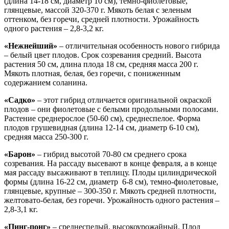
(длина 14-18 см, диаметр 10 см), темно-фиолетовые,
глянцевые, массой 320-370 г. Мякоть белая с зеленым
оттенком, без горечи, средней плотности. Урожайность
одного растения – 2,8-3,2 кг.
«Нежнейший»
– отличительная особенность нового гибрида
– белый цвет плодов. Срок созревания средний. Высота
растения 50 см, длина плода 18 см, средняя масса 200 г.
Мякоть плотная, белая, без горечи, с пониженным
содержанием соланина.
«Садко»
– этот гибрид отличается оригинальной окраской
плодов – они фиолетовые с белыми продольными полосами.
Растение среднерослое (50-60 см), среднеспелое. Форма
плодов грушевидная (длина 12-14 см, диаметр 6-10 см),
средняя масса 250-300 г.
«Барон»
– гибрид высотой 70-80 см среднего срока
созревания. На рассаду высевают в конце февраля, а в конце
мая рассаду высаживают в теплицу. Плоды цилиндрической
формы (длина 16-22 см, диаметр 6-8 см), темно-фиолетовые,
глянцевые, крупные – 300-350 г. Мякоть средней плотности,
желтовато-белая, без горечи. Урожайность одного растения –
2,8-3,1 кг.
«Пинг-понг»
– среднеспелый, высокоурожайный. Плод