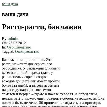
Skip
ваша дача
to
content
ваша дача
Расти-расти, баклажан
By:
admin
On:
25.03.2012
In:
Овощеводство
Tagged:
Овощеводство
Баклажан не просто овощ. Это
растение – тест для серьезного
огородника. У баклажана длинный
вегетационный период (даже у
раннеспелых сортов со дня
всходов до цветения может пройти
более ста дней), и высевать семена
на рассаду надо раньше семян
томатов и перцев – где-то в начале февраля. А перед этим,
недели за 2-3, можно еще проверить семена на всхожесть. Она
должна быть не менее 50 процентов, тогда семена пригодны
для посева. Корневая система баклажана плохо переносит