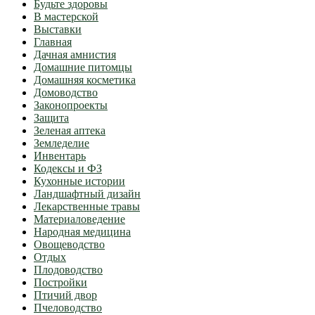
Будьте здоровы
В мастерской
Выставки
Главная
Дачная амнистия
Домашние питомцы
Домашняя косметика
Домоводство
Законопроекты
Защита
Зеленая аптека
Земледелие
Инвентарь
Кодексы и ФЗ
Кухонные истории
Ландшафтный дизайн
Лекарственные травы
Материаловедение
Народная медицина
Овощеводство
Отдых
Плодоводство
Постройки
Птичий двор
Пчеловодство