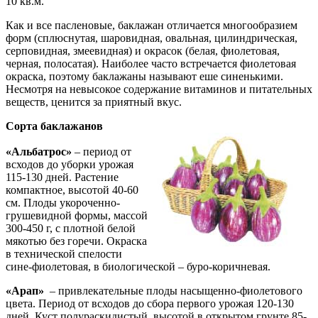
10 кв.м.
Как и все пасленовые, баклажан отличается многообразием
форм (сплюснутая, шаровидная, овальная, цилиндрическая,
серповидная, змеевидная) и окрасок (белая, фиолетовая,
черная, полосатая). Наиболее часто встречается фиолетовая
окраска, поэтому баклажаны называют еше синенькими.
Несмотря на невысокое содержание витаминов и питательных
веществ, ценится за приятный вкус.
Сорта баклажанов
«Альбатрос»
– период от
всходов до уборки урожая
115-130 дней. Растение
компактное, высотой 40-60
см. Плоды укороченно-
грушевидной формы, массой
300-450 г, с плотной белой
мякотью без горечи. Окраска
в технической спелости
сине-фиолетовая, в биологической – буро-коричневая.
«Арап»
– привлекательные плоды насыщенно-фиолетового
цвета. Период от всходов до сбора первого урожая 120-130
дней. Куст полураскидистый, высотой в открытом грунте 85-