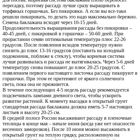
пересадку, поэтому рассаду лучше сразу выращивать в
торфяных горшочках. Без пикировки. А если вы все-таки
решили пикировать, то делать это надо максимально бережно.
Семена баклажана всходят через 10-15 дней.
Продолжительность выращивания рассады без пикировки –
40-45 дней, с пикировкой в горшочки – 50-60 дней. При
прорастании семян оптимальная температура плюс 22-26
градусов. После появления всходов температуру нужно
снизить до плюс 13-16 градусов (поставить на холодный
подоконник, поближе к стеклу), чтобы корневая система
лучше развивалась и рассада не вытягивалась. Через 5-6 дней
температуру снова повышают до плюс 20-25 градусов. С
появлением первого настоящего листочка рассаду пикируют в
горшочки. При этом ее притеняют от яркого солнечного
света, пока она не приживется.
В течение последующих 4-5 недель рассаду рекомендуется
подсвечивать лампами дневного света, чтобы ускорить
развитие растений. К моменту высадки в открытый грунт
стандартная рассада баклажана должна иметь 5-7 настоящих
листьев и высоту 20-25 см.
В средней полосе России высаживают рассаду в пленочные
теплицы в конце мая – начале июня (когда уже нет опасности
весенних заморозков). После 10 июня можно высаживать в
открытый грунт на теплую грядку, расположенную на