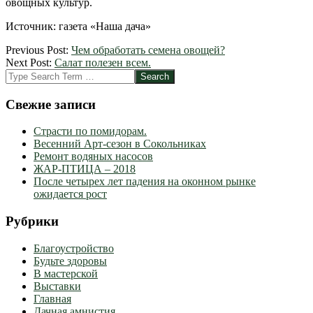
овощных культур.
Источник: газета «Наша дача»
2012-
Previous Post:
Чем обработать семена овощей?
03-
Next Post:
Салат полезен всем.
22
Search
Свежие записи
Страсти по помидорам.
Весенний Арт-сезон в Сокольниках
Ремонт водяных насосов
ЖАР-ПТИЦА – 2018
После четырех лет падения на оконном рынке
ожидается рост
Рубрики
Благоустройство
Будьте здоровы
В мастерской
Выставки
Главная
Дачная амнистия