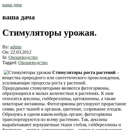
Skip
ваша дача
to
content
ваша дача
Стимуляторы урожая.
By:
admin
On:
22.03.2012
In:
Овощеводство
Tagged:
Овощеводство
Стимуляторы роста растений
–
вещества природного или синтетического происхождения,
усиливающие процессы роста у растений.
Природными стимуляторами являются фитогормоны,
образующиеся в малых количествах в растениях. К ним
относятся ауксины, гиббереллины, цитокинины, а также
некоторые витамины. Фитогормоны регулируют прорастание
семян, рост тканей и органов, цветение, созревание плодов.
Образуясь в одном каком-нибудь органе, фитогормоны
транспортируются по всему растению.
Так, ауксины
вырабатывают верхушечные ткани стебля, гиббереллины и
флориген – листья, цитокининамин – корни и созревающие