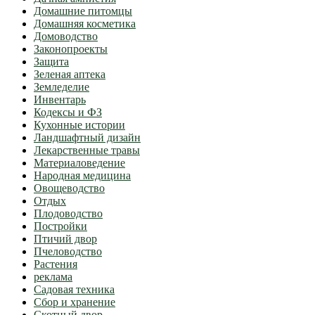
Домашние питомцы
Домашняя косметика
Домоводство
Законопроекты
Защита
Зеленая аптека
Земледелие
Инвентарь
Кодексы и ФЗ
Кухонные истории
Ландшафтный дизайн
Лекарственные травы
Материаловедение
Народная медицина
Овощеводство
Отдых
Плодоводство
Постройки
Птичий двор
Пчеловодство
Растения
реклама
Садовая техника
Сбор и хранение
Скотный двор