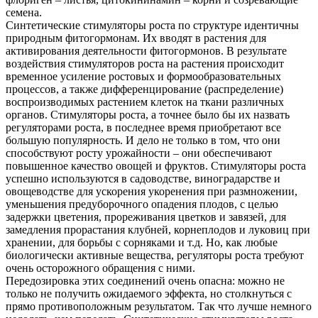
семена.
Синтетические стимуляторы роста по структуре идентичны
природным фитогормонам. Их вводят в растения для
активирования деятельности фитогормонов. В результате
воздействия стимуляторов роста на растения происходит
временное усиление ростовых и формообразовательных
процессов, а также дифференцирование (распределение)
воспроизводимых растением клеток на ткани различных
органов. Стимуляторы роста, а точнее было бы их назвать
регуляторами роста, в последнее время приобретают все
большую популярность. И дело не только в том, что они
способствуют росту урожайности – они обеспечивают
повышенное качество овощей и фруктов. Стимуляторы роста
успешно используются в садоводстве, виноградарстве и
овощеводстве для ускорения укоренения при размножении,
уменьшения предуборочного опадения плодов, с целью
задержки цветения, прореживания цветков и завязей, для
замедления прорастания клубней, корнеплодов и луковиц при
хранении, для борьбы с сорняками и т.д. Но, как любые
биологически активные вещества, регуляторы роста требуют
очень осторожного обращения с ними.
Передозировка этих соединений очень опасна: можно не
только не получить ожидаемого эффекта, но столкнуться с
прямо противоположным результатом. Так что лучше немного