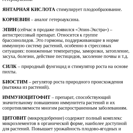
ЯНТАРНАЯ КИСЛОТА
стимулирует плодообразование.
КОРНЕВИН
– аналог гетероауксина.
ЭПИН
(сейчас в продаже появился «Эпин-Экстра») –
антистрессовый препарат. Относится к группе
брассинолидов. Это гормоны, поддерживающие в норме
иммунную систему растений, особенно в стрессовых
ситуациях: пониженные температуры, заморозки, затопление,
засуха, болезни, действие пестицидов, засоление почвы и т.д.
СИЛК
– природный фунгицид и стимулятор роста на основе
пихты.
БИОСТИМ
– регулятор роста природного происхождения
(вытяжка из растений).
ИММУНОЦИТОФИТ
– препарат, способствующий
значительному повышению иммунитета растений и их
сопротивляемости многим распространенным заболеваниям.
ЦИТОВИТ
(микроудобрение) содержит полный комплекс
микроэлементов в органической форме, наиболее доступной
для растений. Повышает урожайность плодово-ягодных и