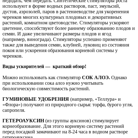
недодать, чем передать. Синтетические стимуляторы роста
используют в форме водных растворов, паст, эмульсий,
дустов, аэрозолей, паров в растениеводстве для укоренения
черенков многих культурных плодовых и декоративных
растений, комнатном цветоводстве. Стимуляторы ускоряют
цветение, способствуют более раннему образованию плодов и
семян. И даже увеличивают размеры плодов и ягод
(например, винограда). Стимуляторы успешно применяют
также для выведения семян, клубней, луковиц из состояния
покоя или ускорения образования корневой системы у
черенков.
Виды ускорителей — краткий обзор!
Можно использовать как стимулятор
СОК АЛОЭ.
Однако
при использовании сока алоэ нужно учитывать
биологическую совместимость растений.
ГУМИНОВЫЕ УДОБРЕНИЯ
(например, «Теллура» и
«Флора») получают из природного сырья: торфа, бурого угля,
сапропеля.
ГЕТЕРОАУКСИН
(из группы ауксинов) стимулирует
корнеобразование. Для этого корневую систему растений
перед посадкой замачивают на 8-24 часа в водном растворе
гетероауксина.