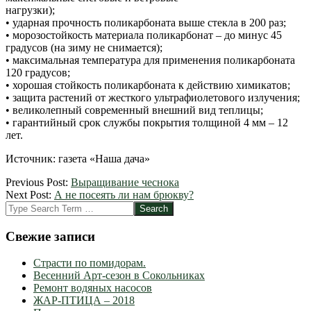
нагрузки);
• ударная прочность поликарбоната выше стекла в 200 раз;
• морозостойкость материала поликарбонат – до минус 45
градусов (на зиму не снимается);
• максимальная температура для применения поликарбоната
120 градусов;
• хорошая стойкость поликарбоната к действию химикатов;
• защита растений от жесткого ультрафиолетового излучения;
• великолепный современный внешний вид теплицы;
• гарантийный срок службы покрытия толщиной 4 мм – 12
лет.
Источник: газета «Наша дача»
2012-
Previous Post:
Выращивание чеснока
03-
Next Post:
А не посеять ли нам брюкву?
22
Search
Свежие записи
Страсти по помидорам.
Весенний Арт-сезон в Сокольниках
Ремонт водяных насосов
ЖАР-ПТИЦА – 2018