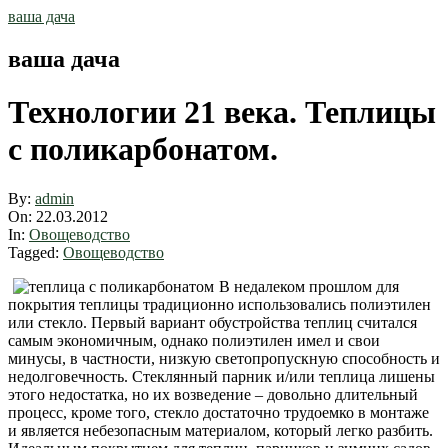
Skip
ваша дача
to
content
ваша дача
Технологии 21 века. Теплицы
с поликарбонатом.
By:
admin
On:
22.03.2012
In:
Овощеводство
Tagged:
Овощеводство
В недалеком прошлом для
покрытия теплицы традиционно использовались полиэтилен
или стекло. Первый вариант обустройства теплиц считался
самым экономичным, однако полиэтилен имел и свои
минусы, в частности, низкую светопропускную способность и
недолговечность. Стеклянный парник и/или теплица лишены
этого недостатка, но их возведение – довольно длительный
процесс, кроме того, стекло достаточно трудоемко в монтаже
и является небезопасным материалом, который легко разбить.