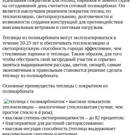
Идеальным покрытием для теплиц, парников и зимних садов
на сегодняшний день считается сотовый поликарбонат.
Он
является наилучшим решением покрытия теплиц по
теплоизоляции, светопропусканию, долговечности и
возможности создания конструкций для противодействия
максимальным ветровым и снеговым нагрузкам.
Теплицы из поликарбоната могут эксплуатироваться в
течение 20-25 лет и обеспечивать теплоизоляцию и
светопропускную способность гораздо эффективнее, чем
стеклянные парники и теплицы. Таким образом, для того
чтобы обустроить свой загородный участок и серьезно
заняться выращиванием рассады, цветов, овощей, самым
экономичным и правильным становится решение сделать
теплицу из поликарбоната.
Основные преимущества теплицы с покрытием из
поликарбоната
• высокие показатели
теплоизоляции – аналогичные стеклопакетам (лучше, чем
простое стекло в 4 раза);
• высокая степень светопроницаемости – до 82 процентов;
• благоприятное для растений светорассеивание;
• высокая несущая способность (теплица выдерживает
максимальные снеговые и ветровые