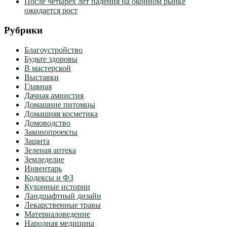
После четырех лет падения на оконном рынке
ожидается рост
Рубрики
Благоустройство
Будьте здоровы
В мастерской
Выставки
Главная
Дачная амнистия
Домашние питомцы
Домашняя косметика
Домоводство
Законопроекты
Защита
Зеленая аптека
Земледелие
Инвентарь
Кодексы и ФЗ
Кухонные истории
Ландшафтный дизайн
Лекарственные травы
Материаловедение
Народная медицина