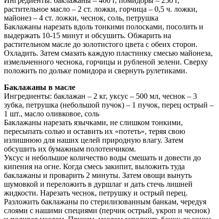
Ингредиенты: баклажаны – 400 г, помидоры – 250 г,
растительное масло – 2 ст. ложки, горчица – 0,5 ч. ложки,
майонез – 4 ст. ложки, чеснок, соль, петрушкa
Баклажаны нарезать вдоль тонкими полосками, посолить и
выдержать 10-15 минут и обсушить. Обжарить на
растительном масле до золотистого цвета с обеих сторон.
Охладить. Затем смазать каждую пластинку смесью майонеза,
измельченного чеснока, горчицы и рубленой зелени. Сверху
положить по дольке помидора и свернуть рулетиками.
Баклажаны в масле
Ингредиенты: баклажан – 2 кг, уксус – 500 мл, чеснок – 3
зубка, петрушка (небольшой пучок) – 1 пучок, перец острый –
1 шт., масло оливковое, соль
Баклажаны нарезать язычками, не слишком тонкими,
пересыпать солью и оставить их «потеть», теряя свою
излишнюю для наших целей природную влагу. Затем
обсушить их бумажным полотенчиком.
Уксус и небольшое количество воды смешать и довести до
кипения на огне. Когда смесь закипит, выложить туда
баклажаны и проварить 2 минуты. Затем овощи вынуть
шумовкой и переложить в дуршлаг и дать стечь лишней
жидкости. Нарезать чеснок, петрушку и острый перец.
Разложить баклажаны по стерилизованным банкам, чередуя
слоями с нашими специями (перчик острый, укроп и чеснок)