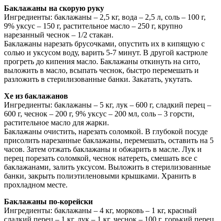
Баклажаны на скорую руку
Ингредиенты: баклажаны – 2,5 кг, вода – 2,5 л, соль – 100 г,
9% уксус – 150 г, растительное масло – 250 г, крупно
нарезанный чеснок – 1/2 стакан.
Баклажаны нарезать брусочками, опустить их в кипящую с
солью и уксусом воду, варить 5-7 минут. В другой кастрюле
прогреть до кипения масло. Баклажаны откинуть на сито,
выложить в масло, всыпать чеснок, быстро перемешать и
разложить в стерилизованные банки. Закатать, укутать.
Хе из баклажанов
Ингредиенты: баклажаны – 5 кг, лук – 600 г, сладкий перец –
600 г, чеснок – 200 г, 9% уксус – 200 мл, соль – 3 горсти,
растительное масло для жарки.
Баклажаны очистить, нарезать соломкой. В глубокой посуде
присолить нарезанные баклажаны, перемешать, оставить на 5
часов. Затем отжать баклажаны и обжарить в масле. Лук и
перец порезать соломкой, чеснок натереть, смешать все с
баклажанами, залить уксусом. Выложить в стерилизованные
банки, закрыть полиэтиленовыми крышками. Хранить в
прохладном месте.
Баклажаны по-корейски
Ингредиенты: баклажаны – 4 кг, морковь – 1 кг, красный
сладкий перец – 1 кг, лук – 1 кг, чеснок – 100 г, горький перец