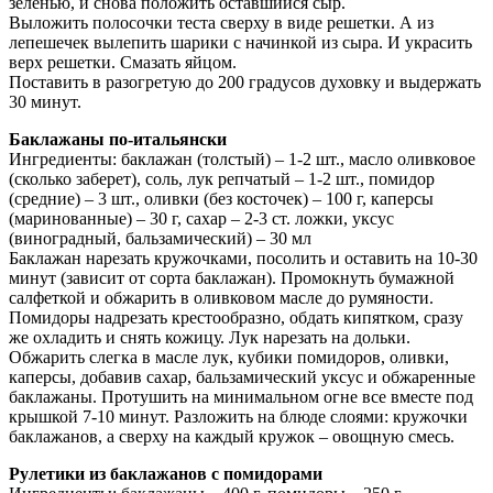
зеленью, и снова положить оставшийся сыр.
Выложить полосочки теста сверху в виде решетки. А из
лепешечек вылепить шарики с начинкой из сыра. И украсить
верх решетки. Смазать яйцом.
Поставить в разогретую до 200 градусов духовку и выдержать
30 минут.
Баклажаны по-итальянски
Ингредиенты: баклажан (толстый) – 1-2 шт., масло оливковое
(сколько заберет), соль, лук репчатый – 1-2 шт., помидор
(средние) – 3 шт., оливки (без косточек) – 100 г, каперсы
(маринованные) – 30 г, сахар – 2-3 ст. ложки, уксус
(виноградный, бальзамический) – 30 мл
Баклажан нарезать кружочками, посолить и оставить на 10-30
минут (зависит от сорта баклажан). Промокнуть бумажной
салфеткой и обжарить в оливковом масле до румяности.
Помидоры надрезать крестообразно, обдать кипятком, сразу
же охладить и снять кожицу. Лук нарезать на дольки.
Обжарить слегка в масле лук, кубики помидоров, оливки,
каперсы, добавив сахар, бальзамический уксус и обжаренные
баклажаны. Протушить на минимальном огне все вместе под
крышкой 7-10 минут. Разложить на блюде слоями: кружочки
баклажанов, а сверху на каждый кружок – овощную смесь.
Рулетики из баклажанов с помидорами