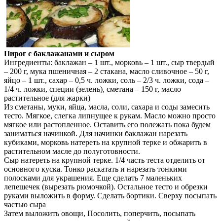
Пирог с баклажанами и сыром
Ингредиенты: баклажан – 1 шт., морковь – 1 шт., сыр твердый
– 200 г, мука пшеничная – 2 стакана, масло сливочное – 50 г,
яйцо – 1 шт., сахар – 0,5 ч. ложки, соль – 2/3 ч. ложки, сода –
1/4 ч. ложки, специи (зелень), сметана – 150 г, масло
растительное (для жарки)
Из сметаны, муки, яйца, масла, соли, сахара и соды замесить
тесто. Мягкое, слегка липнущее к рукам. Масло можно просто
мягкое или растопленное. Оставить его полежать пока будем
заниматься начинкой. Для начинки баклажан нарезать
кубиками, морковь натереть на крупной терке и обжарить в
растительном масле до полуготовности.
Сыр натереть на крупной терке. 1/4 часть теста отделить от
основного куска. Тонко раскатать и нарезать тонкими
полосками для украшения. Еще сделать 7 маленьких
лепешечек (вырезать рюмочкой). Остальное тесто и обрезки
руками выложить в форму. Сделать бортики. Сверху посыпать
частью сыра
Затем выложить овощи, Посолить, поперчить, посыпать