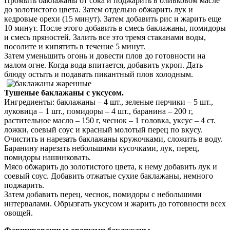
Промыть баклажаны от сока и поджарить в оливковом масле
до золотистого цвета. Затем отдельно обжарить лук и
кедровые орехи (15 минут). Затем добавить рис и жарить еще
10 минут. После этого добавить в смесь баклажаны, помидоры
и смесь пряностей. Залить все это тремя стаканами воды,
посолите и кипятить в течение 5 минут.
Затем уменьшить огонь и довести плов до готовности на
малом огне. Когда вода впитается, добавить укроп. Дать
блюду остыть и подавать пикантный плов холодным.
Тушеные баклажаны с уксусом.
Ингредиенты: баклажаны – 4 шт., зеленые перчики – 5 шт.,
луковица – 1 шт., помидоры – 4 шт., баранина – 200 г,
растительное масло – 150 г, чеснок – 1 головка, уксус – 4 ст.
ложки, соевый соус и красный молотый перец по вкусу.
Очистить и нарезать баклажаны кружочками, сложить в воду.
Баранину нарезать небольшими кусочками, лук, перец,
помидоры нашинковать.
Мясо обжарить до золотистого цвета, к нему добавить лук и
соевый соус. Добавить отжатые сухие баклажаны, немного
поджарить.
Затем добавить перец, чеснок, помидоры с небольшими
интервалами. Обрызгать уксусом и жарить до готовности всех
овощей.