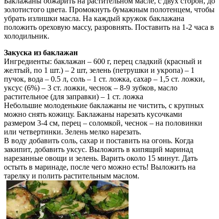
Баклажаны обжарить на растительном масле, с двух сторон, до
золотистого цвета. Промокнуть бумажным полотенцем, чтобы
убрать излишки масла. На каждый кружок баклажана
положить ореховую массу, разровнять. Поставить на 1-2 часа в
холодильник.
Закуска из баклажан
Ингредиенты: баклажан – 600 г, перец сладкий (красный и
желтый, по 1 шт.) – 2 шт, зелень (петрушки и укропа) – 1
пучок, вода – 0.5 л, соль – 1 ст. ложка, сахар – 1,5 ст. ложки,
уксус (6%) – 3 ст. ложки, чеснок – 8-9 зубков, масло
растительное (для заправки) – 1 ст. ложка
Небольшие молоденькие баклажаны не чистить, с крупных
можно снять кожицу. Баклажаны нарезать кусочками
размером 3-4 см, перец – соломкой, чеснок – на половинки
или четвертинки. Зелень мелко нарезать.
В воду добавить соль, сахар и поставить на огонь. Когда
закипит, добавить уксус. Выложить в кипящий маринад
нарезанные овощи и зелень. Варить около 15 минут. Дать
остыть в маринаде, после чего можно есть! Выложить на
тарелку и полить растительным маслом.