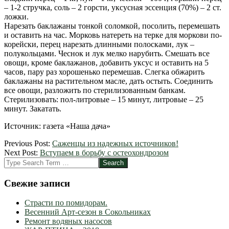
– 1-2 стручка, соль – 2 горсти, уксусная эссенция (70%) – 2 ст.
ложки.
Нарезать баклажаны тонкой соломкой, посолить, перемешать
и оставить на час. Морковь натереть на терке для моркови по-
корейски, перец нарезать длинными полосками, лук –
полукольцами. Чеснок и лук мелко нарубить. Смешать все
овощи, кроме баклажанов, добавить уксус и оставить на 5
часов, пару раз хорошенько перемешав. Слегка обжарить
баклажаны на растительном масле, дать остыть. Соединить
все овощи, разложить по стерилизованным банкам.
Стерилизовать: пол-литровые – 15 минут, литровые – 25
минут. Закатать.
Источник: газета «Наша дача»
2012-
Previous Post:
Саженцы из надежных источников!
09-
Next Post:
Вступаем в борьбу с остеохондрозом
17
Search
Свежие записи
Страсти по помидорам.
Весенний Арт-сезон в Сокольниках
Ремонт водяных насосов