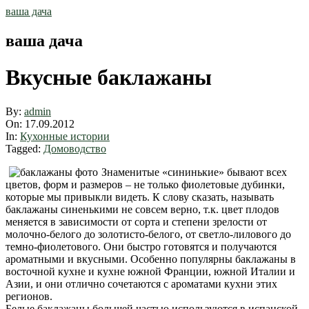
Skip
ваша дача
to
content
ваша дача
Вкусные баклажаны
By:
admin
On:
17.09.2012
In:
Кухонные истории
Tagged:
Домоводство
Знаменитые «сининькие» бывают всех
цветов, форм и размеров – не только фиолетовые дубинки,
которые мы привыкли видеть. К слову сказать, называть
баклажаны синенькими не совсем верно, т.к. цвет плодов
меняется в зависимости от сорта и степени зрелости от
молочно-белого до золотисто-белого, от светло-лилового до
темно-фиолетового. Они быстро готовятся и получаются
ароматными и вкусными. Особенно популярны баклажаны в
восточной кухне и кухне южной Франции, южной Италии и
Азии, и они отлично сочетаются с ароматами кухни этих
регионов.
Белые баклажаны большей частью используются в испанской