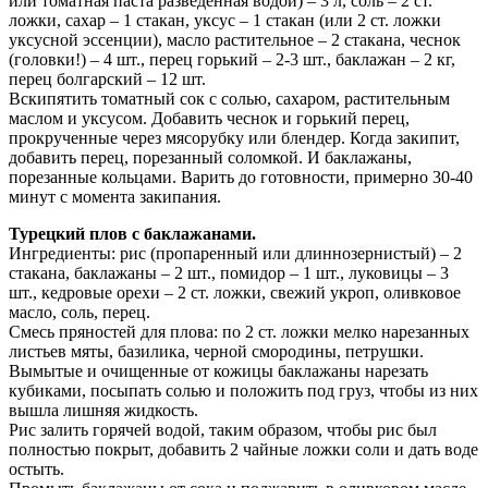
или томатная паста разведенная водой) – 3 л, соль – 2 ст.
ложки, сахар – 1 стакан, уксус – 1 стакан (или 2 ст. ложки
уксусной эссенции), масло растительное – 2 стакана, чеснок
(головки!) – 4 шт., перец горький – 2-3 шт., баклажан – 2 кг,
перец болгарский – 12 шт.
Вскипятить томатный сок с солью, сахаром, растительным
маслом и уксусом. Добавить чеснок и горький перец,
прокрученные через мясорубку или блендер. Когда закипит,
добавить перец, порезанный соломкой. И баклажаны,
порезанные кольцами. Варить до готовности, примерно 30-40
минут с момента закипания.
Турецкий плов с баклажанами.
Ингредиенты: рис (пропаренный или длиннозернистый) – 2
стакана, баклажаны – 2 шт., помидор – 1 шт., луковицы – 3
шт., кедровые орехи – 2 ст. ложки, свежий укроп, оливковое
масло, соль, перец.
Смесь пряностей для плова: по 2 ст. ложки мелко нарезанных
листьев мяты, базилика, черной смородины, петрушки.
Вымытые и очищенные от кожицы баклажаны нарезать
кубиками, посыпать солью и положить под груз, чтобы из них
вышла лишняя жидкость.
Рис залить горячей водой, таким образом, чтобы рис был
полностью покрыт, добавить 2 чайные ложки соли и дать воде
остыть.