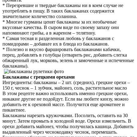
* Перезревшие и твердые баклажаны ни в коем случае не
употреблять в пищу. В таких баклажанах содержится
значительное количество соланина.
* Многие гурманы ценят баклажаны за их необычные
вкусовые качества. В сыром виде по своему запаху они
напоминают грибы, а в жареном – телятину.
* Самая тесная и разделенная любовь у баклажанов с
помидорами – добавьте их в блюда из баклажанов.
* Полезно и вкусно фаршировать баклажанами кабачки,
перец, добавлять в голубцы (отварить рис, добавить слегка
обжаренный лук, морковь, зелень и замоченные и испеченные
баклажаны).
Баклажаны с грецкими орехами
Ингредиенты: баклажаны – 2 шт. (средних), грецкие орехи –
150 г, чеснок – 1 зубчик, майонез, соль, растительное масло
В этом рецепте важно использовать именно грецкие орехи,
никакие другие не подойдут. Если вы любите кинзу, можно
добавить ее к ореховой массе. Получится еще ароматнее и
пикантнее.
Баклажаны нарезать кружочками. Посолить, оставить на 30
минут. Затем промыть в холодной воде. Орехи измельчить. В
орехи добавить майонез, чтобы получилась кашица. Добавить
выдавленный через чеснокодавку чеснок, перемешать.