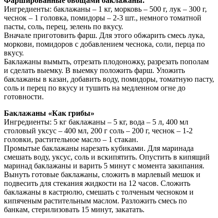
Фаршированные овощами баклажаны.
Ингредиенты: баклажаны – 1 кг, морковь – 500 г, лук – 300 г,
чеснок – 1 головка, помидоры – 2-3 шт., немного томатной
пасты, соль, перец, зелень по вкусу.
Вначале приготовить фарш. Для этого обжарить смесь лука,
моркови, помидоров с добавлением чеснока, соли, перца по
вкусу.
Баклажаны вымыть, отрезать плодоножку, разрезать пополам
и сделать выемку. В выемку положить фарш. Уложить
баклажаны в казан, добавить воду, помидоры, томатную пасту,
соль и перец по вкусу и тушить на медленном огне до
готовности.
Баклажаны «Как грибы»
Ингредиенты: 5 кг баклажаны – 5 кг, вода – 5 л, 400 мл
столовый уксус – 400 мл, 200 г соль – 200 г, чеснок – 1-2
головки, растительное масло – 1 стакан.
Промытые баклажаны нарезать кубиками. Для маринада
смешать воду, уксус, соль и вскипятить. Опустить в кипящий
маринад баклажаны и варить 5 минут с момента закипания.
Вынуть готовые баклажаны, сложить в марлевый мешок и
подвесить для стекания жидкости на 12 часов. Сложить
баклажаны в кастрюлю, смешать с толченым чесноком и
кипяченым растительным маслом. Разложить смесь по
банкам, стерилизовать 15 минут, закатать.