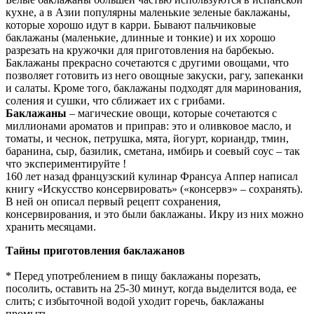
кухне, а в Азии популярны маленькие зеленые баклажаны,
которые хорошо идут в карри. Бывают пальчиковые
баклажаны (маленькие, длинные и тонкие) и их хорошо
разрезать на кружочки для приготовления на барбекью.
Баклажаны прекрасно сочетаются с другими овощами, что
позволяет готовить из него овощные закуски, рагу, запеканки
и салаты. Кроме того, баклажаны подходят для маринования,
соления и сушки, что сближает их с грибами.
Баклажаны
– магические овощи, которые сочетаются с
миллионами ароматов и приправ: это и оливковое масло, и
томаты, и чеснок, петрушка, мята, йогурт, кориандр, тмин,
баранина, сыр, базилик, сметана, имбирь и соевый соус – так
что экспериментируйте !
160 лет назад французский кулинар Франсуа Аппер написал
книгу «Искусство консервировать» («консервэ» – сохранять).
В ней он описал первый рецепт сохранения,
консервирования, и это были баклажаны. Икру из них можно
хранить месяцами.
Тайны приготовления баклажанов
* Перед употреблением в пищу баклажаны порезать,
посолить, оставить на 25-30 минут, когда выделится вода, ее
слить; с избыточной водой уходит горечь, баклажаны
промыть.