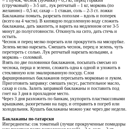
– 1 пучок, чеснок (зубчики) – 0,5 кг, перец горький
(стручковый) – 3-5 шт., лук репчатый – 1 кг, морковь (по
желанию) – 0,5 кг, сахар – 1 стакан, соль – 2-3 ст. ложки
Баклажаны помыть, разрезать пополам – вдоль и поперек
(всего на 4 части). В кипящую подсоленную воду сложить
баклажаны, дать закипеть, и варить на медленном огне 3-5
минут до полуготовности. Откинуть на сито, дать стечь и
остыть.
Чеснок и перец мелко порезать или прокрутить на мясорубке.
Зелень мелко нарезать. Смешать чеснок, перец и зелень, чуть
перетереть с солью. Лук репчатый нарезать кольцами, а
морковь – соломкой.
Взять по две половинки баклажанов, посыпать смесью из
чеснока, перца и зелени, сложить одна к одной и уложить в
стеклянную или эмалированную посуду. Слои
фаршированных баклажанов пересыпать морковью и луком.
Приготовить заправку: смешать уксус, растительное масло,
сахар и соль. Залить заправкой баклажаны и поставить под
гнет на 3 дня в прохладное место.
Через 3 дня разложить по банкам, укупорить пластмассовыми
крышками, разогретыми на пару, и отправить в погреб или
холодильник. Кушать баклажаны можно уже через две недели.
Баклажаны по-татарски
Ингредиенты: сок томатный (лучше прокрученные помидоры