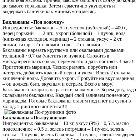
и поливая маслом. Причем, маслом заполнить банку до конца,
до самого горлышка. Затем герметично укупорить и
выдержать баночки как минимум на месяц.
Баклажаны «Под водочку»
Ингредиенты: баклажан – 5 кг, чеснок (рубленый) – 400 г,
перец горький – 1-2 шт., укроп (большой) – 1 пучок, вода
(кипяченая холодная, маринад) – 2 стакана, уксус – 2 ст.
ложки, сахар – 2 ст. ложки, соль – 2 ст. ложки
Баклажаны нарезать круглыми или овальными дольками
толщиной ~0,7 см (чистить не нужно). Сложить в
миску,пересыпать солью, перемешать и дать постоять 3 часа!
Приготовить маринад. Чеснок размять, порубить или
натереть, добавить красный перец и уксус. Влить 2 стакана
кипяченой воды. Добавить укроп. Пробуйте на вкус маринад
– он должен быть вкусным и острым. Всего в меру.
Баклажаны пожарить на растительном масле. Берем дозу, куда
складываем баклажаны. Каждый слой заливаем понемногу
маринадом. Готовые баклажаны ставим под гнет на сутки в
холод. Приятного аппетита!!!!
Баклажаны «По-грузински»
Ингредиенты: баклажаны – 10 кг, уксус (9%) – 0,5 л, масло
подсолнечное – 0,5 л, зелень петрушки – 1 пучок, зелень
кинзы – 1 пучок, зелень базилика – 1 пучок, зелень сельдерея