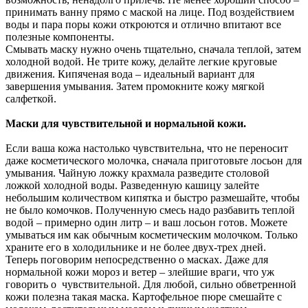
принимать ванну прямо с маской на лице. Под воздействием
воды и пара поры кожи откроются и отлично впитают все
полезные компоненты.
Смывать маску нужно очень тщательно, сначала теплой, затем
холодной водой. Не трите кожу, делайте легкие круговые
движения. Кипяченая вода – идеальный вариант для
завершения умывания. Затем промокните кожу мягкой
салфеткой.
Маски для чувствительной и нормальной кожи.
Если ваша кожа настолько чувствительна, что не переносит
даже косметического молочка, сначала приготовьте лосьон для
умывания. Чайную ложку крахмала разведите столовой
ложкой холодной воды. Разведенную кашицу залейте
небольшим количеством кипятка и быстро размешайте, чтобы
не было комочков. Полученную смесь надо разбавить теплой
водой – примерно один литр – и ваш лосьон готов. Можете
умываться им как обычным косметическим молочком. Только
храните его в холодильнике и не более двух-трех дней.
Теперь поговорим непосредственно о масках. Даже для
нормальной кожи мороз и ветер – злейшие враги, что уж
говорить о чувствительной. Для любой, сильно обветренной
кожи полезна такая маска. Картофельное пюре смешайте с