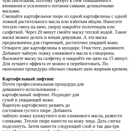
чувствительная, поэтому требует к себе повышенного
внимания и усиленного питания самыми деликатными
масками.
Смешайте картофельное пюре из одной картофелины с одной
ложкой растительного масла или взбитым яйцом. Нанесите
теплую смесь на шею, сверху накройте полотенцем или
салфеткой. Через 20 минут смойте маску теплой водой. Такие
маски можно делать и юным девушкам. А эта маска
предназначена для стареющей, достаточно увядшей кожи.
Отварите две картофелины в мундире. Очистите, разомните.
Добавьте чайную ложку оливкового масла и глицерина.
Выложите маску на салфетку и накройте ею шею на 15 минут.
Для лучшего эффекта ее можно и перебинтовать. По
окончании процедуры обильно смажьте шею жирным кремом.
Картофельный лифтинг
Почти профессиональная процедура для
домашнего использования –
картофельный лифтинг. Подходит для
сухой и увядающей кожи.
Вареную картофелину размять до
состояния густого пюре. Добавить
чайную ложку кунжутного или оливкового масла, развести
сливками. Теплое пюре нанести на кожу лица. Дать слегка
подсохнуть. Затем нанести следующий слой и так два-три