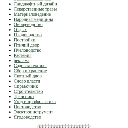
Ландшафтный дизайн
Лекарственные травы
Материаловедение
Народная медицина
Овощеводство
Отдых
Плодоводство
Постройки
Птичий двор
Пчеловодство
Растения
реклама
Садовая техника
Сбор и хранение
Скотный двор
Слово власти
Справочник
Строительство
Транспорт
Уход и профилактика
Цветоводство
Электроинструмент
Ягодоводство