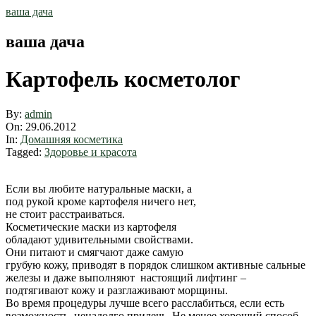
Skip
ваша дача
to
content
ваша дача
Картофель косметолог
By:
admin
On:
29.06.2012
In:
Домашняя косметика
Tagged:
Здоровье и красота
Если вы любите натуральные маски, а
под рукой кроме картофеля ничего нет,
не стоит расстраиваться.
Косметические маски из картофеля
обладают удивительными свойствами.
Они питают и смягчают даже самую
грубую кожу, приводят в порядок слишком активные сальные
железы и даже выполняют настоящий лифтинг –
подтягивают кожу и разглаживают морщины.
Во время процедуры лучше всего расслабиться, если есть
возможность, ненадолго прилечь. Не менее хороший способ –