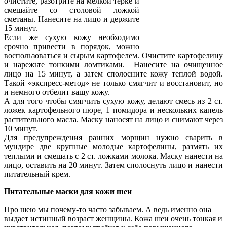
очистите, разотрите на мелкой терке и
смешайте со столовой ложкой
сметаны. Нанесите на лицо и держите
15 минут.
Если же сухую кожу необходимо
срочно привести в порядок, можно
воспользоваться и сырым картофелем. Очистите картофелину
и нарежьте тонкими ломтиками. Нанесите на очищенное
лицо на 15 минут, а затем сполосните кожу теплой водой.
Такой «экспресс-метод» не только смягчит и восстановит, но
и немного отбелит вашу кожу.
А для того чтобы смягчить сухую кожу, делают смесь из 2 ст.
ложек картофельного пюре, 1 помидора и нескольких капель
растительного масла. Маску наносят на лицо и снимают через
10 минут.
Для предупреждения ранних морщин нужно сварить в
мундире две крупные молодые картофелины, размять их
теплыми и смешать с 2 ст. ложками молока. Маску нанести на
лицо, оставить на 20 минут. Затем сполоснуть лицо и нанести
питательный крем.
Питательные маски для кожи шеи
Про шею мы почему-то часто забываем. А ведь именно она
выдает истинный возраст женщины. Кожа шеи очень тонкая и