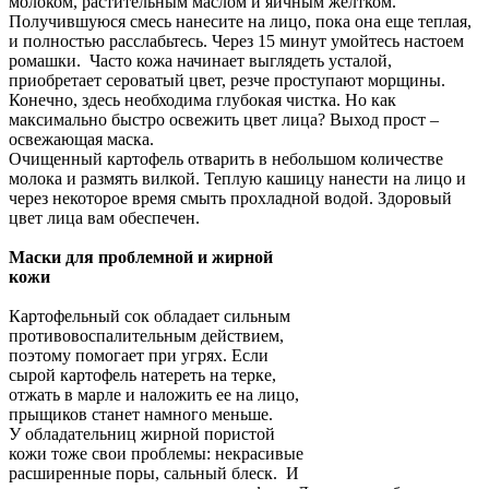
молоком, растительным маслом и яичным желтком.
Получившуюся смесь нанесите на лицо, пока она еще теплая,
и полностью расслабьтесь. Через 15 минут умойтесь настоем
ромашки. Часто кожа начинает выглядеть усталой,
приобретает сероватый цвет, резче проступают морщины.
Конечно, здесь необходима глубокая чистка. Но как
максимально быстро освежить цвет лица? Выход прост –
освежающая маска.
Очищенный картофель отварить в небольшом количестве
молока и размять вилкой. Теплую кашицу нанести на лицо и
через некоторое время смыть прохладной водой. Здоровый
цвет лица вам обеспечен.
Маски для проблемной и жирной
кожи
Картофельный сок обладает сильным
противовоспалительным действием,
поэтому помогает при угрях. Если
сырой картофель натереть на терке,
отжать в марле и наложить ее на лицо,
прыщиков станет намного меньше.
У обладательниц жирной пористой
кожи тоже свои проблемы: некрасивые
расширенные поры, сальный блеск. И