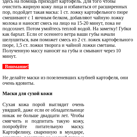
здесь на помощь приходит картофель. Для того чтобы
очистить жирную кожу лица и избавиться от расширенных
пор, подойдет такая маска: 1 ст. ложку картофельного пюре
смешивают с 1 яичным белком, добавляют чайную ложку
молока и наносят смесь на лицо на 15-20 минут, пока не
подсохнет. Потом умойтесь теплой водой. На заметку! Губки
как бархат. Если от осеннего ветра ваши губы начали
шелушиться, вам поможет смесь из 2 ст. ложек картофельного
пюре, 1,5 ст. ложки творога и чайной ложки сметаны.
Полученную массу наносят на губы и смывают через 10
минут.
Внимание!
Не делайте маски из позеленевших клубней картофеля, они
очень ядовиты.
Маски для сухой кожи
Сухая кожа порой выглядит очень
увядшей, даже если ее обладательнице
никак не больше двадцати лет. Чтобы
смягчить и подпитать такую кожу,
попробуйте питательную маску.
Картофелину, сваренную в мундире,