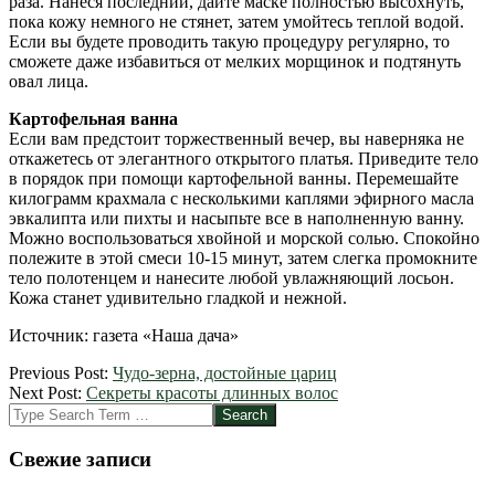
раза. Нанеся последний, дайте маске полностью высохнуть,
пока кожу немного не стянет, затем умойтесь теплой водой.
Если вы будете проводить такую процедуру регулярно, то
сможете даже избавиться от мелких морщинок и подтянуть
овал лица.
Картофельная ванна
Если вам предстоит торжественный вечер, вы наверняка не
откажетесь от элегантного открытого платья. Приведите тело
в порядок при помощи картофельной ванны. Перемешайте
килограмм крахмала с несколькими каплями эфирного масла
эвкалипта или пихты и насыпьте все в наполненную ванну.
Можно воспользоваться хвойной и морской солью. Спокойно
полежите в этой смеси 10-15 минут, затем слегка промокните
тело полотенцем и нанесите любой увлажняющий лосьон.
Кожа станет удивительно гладкой и нежной.
Источник: газета «Наша дача»
2012-
Previous Post:
Чудо-зерна, достойные цариц
06-
Next Post:
Секреты красоты длинных волос
29
Search
Свежие записи