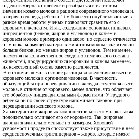
отделить «зерна от плевел» и разобраться в истинном
значении козьего молока в рационе современного человека и,
в первую очередь, ребенка. Тем более что опубликованные в
разное время работы ученых позволяют сравнить его с
коровьим и женским. Итак, содержание основных пищевых
ингредиентов (белков, жиров и углеводов) в козьем и
коровьем молоке примерно одинаково, но серьезно отличается
от молока кормящей матери: в животном молоке значительно
больше белков, но меньше жиров и углеводов. Тем не менее,
несмотря на количественное сходство химического состава
жидкостей, продуцирующихся коровьим и козьим выменем,
их качественный состав заметно различается.
Эти отличия лежат в основе разницы «поведения» козьего и
коровьего молока в организме человека. В частности,
образующийся при переваривании в желудке сгусток козьего
молока, в отличие от коровьего, менее плотен, что облегчает
его обработку пищеварительными ферментами. У грудного
ребенка он по своей структуре напоминает таковой при
переваривании женского молока.
Характеристики жировых компонентов козьего молока также
положительно отличают его от коровьего. Так, жировые
шарики значительно меньше по размерам. Хорошей
усвояемости продукта способствует также присутствие в нем
среднецепочечных триглицеридов – жиров, которые имеют