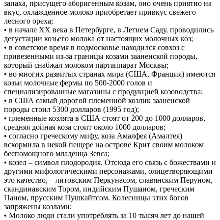
запаха, присущего аборигенным козам, оно очень приятно на
вкус, охлажденное молоко приобретает привкус свежего
лесного ореха;
• в начале ХХ века в Петербурге, в Летнем Саду, проводились
дегустации козьего молока от настоящих молочных коз;
• в советское время в подмосковье находился совхоз с
привезенными из-за границы козами зааненской породы,
который снабжал молоком партаппарат Москвы;
• во многих развитых странах мира (США, Франция) имеются
козьи молочные фермы по 500-2000 голов и
специализированные магазины с продукцией козоводства;
• в США самый дорогой племенной козлик зааненской
породы стоил 5300 долларов (1995 год);
• племенные козлята в США стоят от 200 до 1000 долларов,
средняя дойная коза стоит около 1000 долларов;
• согласно греческому мифу, коза Амалфея (Амалтея)
вскормила в некой пещере на острове Крит своим молоком
беспомощного младенца Зевса;
• козел – символ плодородия. Отсюда его связь с божествами и
другими мифологическими персонажами, олицетворяющими
это качество, – литовским Перкунасом, славянским Перуном,
скандинавским Тором, индийским Пушаном, греческим
Паном, прусским Пушкайтсом. Колесницы этих богов
запряжены козлами;
• Молоко люди стали употреблять за 10 тысяч лет до нашей