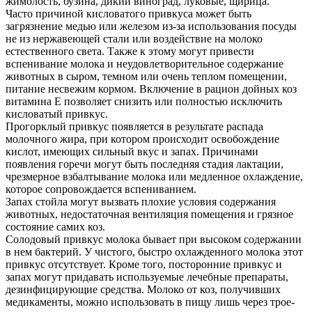
жимолость, бузина, дикий виноград, луковые, щирица.
Часто причиной кисловатого привкуса может быть
загрязнение медью или железом из-за использования посуды
не из нержавеющей стали или воздействие на молоко
естественного света. Также к этому могут привести
вспенивание молока и неудовлетворительное содержание
животных в сыром, темном или очень теплом помещении,
питание несвежим кормом. Включение в рацион дойных коз
витамина Е позволяет снизить или полностью исключить
кисловатый привкус.
Прогорклый привкус появляется в результате распада
молочного жира, при котором происходит освобождение
кислот, имеющих сильный вкус и запах. Причинами
появления горечи могут быть последняя стадия лактации,
чрезмерное взбалтывание молока или медленное охлаждение,
которое сопровождается вспениванием.
Запах стойла могут вызвать плохие условия содержания
животных, недостаточная вентиляция помещения и грязное
состояние самих коз.
Солодовый привкус молока бывает при высоком содержании
в нем бактерий. У чистого, быстро охлажденного молока этот
привкус отсутствует. Кроме того, посторонние привкус и
запах могут придавать используемые лечебные препараты,
дезинфицирующие средства. Молоко от коз, получивших
медикаменты, можно использовать в пищу лишь через трое-