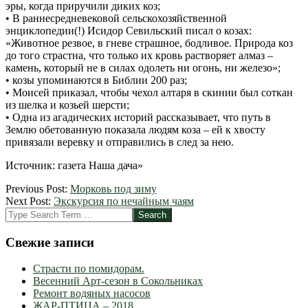
эры, когда приручили диких коз;
• В раннесредневековой сельскохозяйственной
энциклопедии(!) Исидор Севильский писал о козах:
«Животное резвое, в гневе страшное, бодливое. Природа коз
до того страстна, что только их кровь растворяет алмаз –
камень, который не в силах одолеть ни огонь, ни железо»;
• козы упоминаются в Библии 200 раз;
• Моисей приказал, чтобы чехол алтаря в скинии был соткан
из шелка и козьей шерсти;
• Одна из агадических историй рассказывает, что путь в
Землю обетованную показала людям коза – ей к хвосту
привязали веревку и отправились в след за нею.
Источник: газета Наша дача»
2012-
Previous Post:
Морковь под зиму
09-
Next Post:
Экскурсия по нечайным чаям
05
Search
Свежие записи
Страсти по помидорам.
Весенний Арт-сезон в Сокольниках
Ремонт водяных насосов
ЖАР-ПТИЦА – 2018