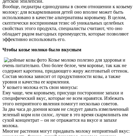
детской эпилепсии.
Вообще, педиатры единодушны в своем отношении к козьему
молоку: для вскармливания детей оно вполне может быть
использовано в качестве альтернативы коровьему. В целом,
скептически воспринимая тезис об уникальных целебных
свойствах этого продукта, специалисты считают, что оно
обладает рядом выгодных преимуществ, которые позволяют
эффективно использовать его.
Чтобы козье молоко было вкусным
Козье молоко полезно для здоровья и
очень питательно. Оно более белое, чем коровье, так как не
содержит каротина, придающего жиру желтоватый оттенок.
Состав молока зависит от продуктивности козы, а также
уровня и качества ее кормления.
У козьего молока есть свои минусы:
Ему чаще, чем коровьему, присущи посторонние запахи и
специфический вкус, которые не всем нравятся. Избежать
этого неприятного явления помогут несколько советов.
За два часа до доения козам не следует давать измельченный
зеленый корм или силос, лучше в это время скармливать им
сухой концентрат – он не отражается на вкусе и запахе
молока.
Многие растения могут придавать молоку неприятный вкус: