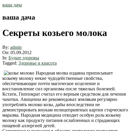
Skip
ваша дача
to
content
ваша дача
Секреты козьего молока
By:
admin
On:
05.09.2012
In:
Будьте здоровы
Tagged:
Здоровье и красота
Народная молва издавна приписывает
козьему молоку некие чудодейственные свойства,
обеспечивающие почти магическое исцеление и
восстановление сил организма после тяжелых болезней.
Кстати, Гиппократ считал его верным средством для лечения
чахотки. Авиценна же рекомендовал землякам регулярно
употреблять молоко козы, дабы впоследствии не
демонстрировать внукам нелицеприятных картин старческого
маразма. Народная медицина отводит особую роль козьему
молоку как продукту питания ослабленных и страдающих
пищевой аллергией детей.
Современные познания в области диетологии позволяют