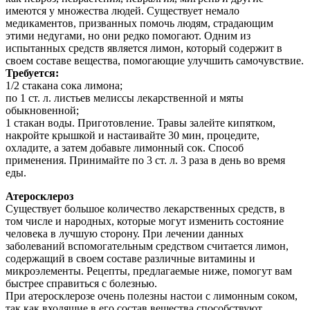
имеются у множества людей. Существует немало
медикаментов, призванных помочь людям, страдающим
этими недугами, но они редко помогают. Одним из
испытанных средств является лимон, который содержит в
своем составе вещества, помогающие улучшить самочувствие.
Требуется:
1/2 стакана сока лимона;
по 1 ст. л. листьев мелиссы лекарственной и мяты
обыкновенной;
1 стакан воды. Приготовление. Травы залейте кипятком,
накройте крышкой и настаивайте 30 мин, процедите,
охладите, а затем добавьте лимонный сок. Способ
применения. Принимайте по 3 ст. л. 3 раза в день во время
еды.
Атеросклероз
Существует большое количество лекарственных средств, в
том числе и народных, которые могут изменить состояние
человека в лучшую сторону. При лечении данных
заболеваний вспомогательным средством считается лимон,
содержащий в своем составе различные витамины и
микроэлементы. Рецепты, предлагаемые ниже, помогут вам
быстрее справиться с болезнью.
При атеросклерозе очень полезны настои с лимонным соком,
так как входящие в его состав вещества способствуют