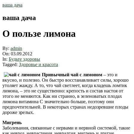
Skip
ваша дача
to
content
ваша дача
О пользе лимона
By:
admin
On:
03.09.2012
In:
Будьте здоровы
Tagged:
Здоровье и красота
Привычный чай с лимоном
– это и
вкусно, и полезно. Он быстро восстанавливает силы, хорошо
утоляет жажду. А то, что чай светлеет, когда кладешь ломтик
лимона, – это не существенно: крепость и состав настоя от
этого не меняются. Как ни странно, в зеленоватых плодах
лимона витамина С значительно больше, поэтому они
предпочтительней. В некоторых странах недозревшие плоды
дороже зрелых.
Мигрень
Заболевания, связанные с нервами и нервной системой, такие
как невроз, неврастения, невралгия, мигрень и другие