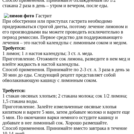
Способ применения. Принимайте охлажденным по 1/2
стакана 2 раза в день – утром и вечером, после еды.
Гастрит
При обострении или приступах гастрита необходимо
придерживаться строгой диеты, поэтому лечение лимоном и
его производными вы можете проводить исключительно в
период ремиссии. Первое средство для поддерживающего
лечения – это настой календулы с лимонным соком и медом.
Требуется:
1 лимон; 1 л настоя календулы; 3 ст. л. меда.
Приготовление. Отожмите сок лимона, разведите в нем мед и
влейте жидкость в настой календулы.
Способ применения. Принимайте по 2-3 ст. л. 3 раза в день за
30 мин до еды. Следующий рецепт представляет собой
обволакивающую кашицу с лимонным соком.
Требуется:
1 стакан овсяных хлопьев; 2 стакана молока; сок 1/2 лимона;
1,5 стакана воды.
Приготовление. Залейте измельченные овсяные хлопья
кипятком и варите 5 мин, затем добавьте молоко и варите еще
5 мин. По окончании варки немного остудите кашицу и
добавьте в нее лимонный сок. Хорошо размешайте.
Способ применения. Принимайте вместо завтрака в течение
10-14 дней.