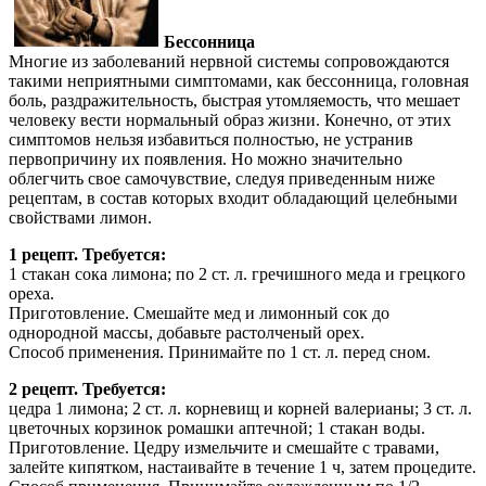
Бессонница
Многие из заболеваний нервной системы сопровождаются
такими неприятными симптомами, как бессонница, головная
боль, раздражительность, быстрая утомляемость, что мешает
человеку вести нормальный образ жизни. Конечно, от этих
симптомов нельзя избавиться полностью, не устранив
первопричину их появления. Но можно значительно
облегчить свое самочувствие, следуя приведенным ниже
рецептам, в состав которых входит обладающий целебными
свойствами лимон.
1 рецепт. Требуется:
1 стакан сока лимона; по 2 ст. л. гречишного меда и грецкого
ореха.
Приготовление. Смешайте мед и лимонный сок до
однородной массы, добавьте растолченый орех.
Способ применения. Принимайте по 1 ст. л. перед сном.
2 рецепт. Требуется:
цедра 1 лимона; 2 ст. л. корневищ и корней валерианы; 3 ст. л.
цветочных корзинок ромашки аптечной; 1 стакан воды.
Приготовление. Цедру измельчите и смешайте с травами,
залейте кипятком, настаивайте в течение 1 ч, затем процедите.