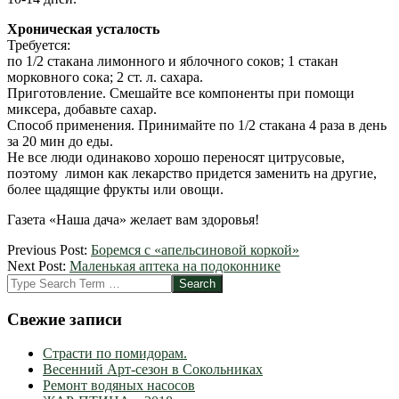
Хроническая усталость
Требуется:
по 1/2 стакана лимонного и яблочного соков; 1 стакан
морковного сока; 2 ст. л. сахара.
Приготовление. Смешайте все компоненты при помощи
миксера, добавьте сахар.
Способ применения. Принимайте по 1/2 стакана 4 раза в день
за 20 мин до еды.
Не все люди одинаково хорошо переносят цитрусовые,
поэтому лимон как лекарство придется заменить на другие,
более щадящие фрукты или овощи.
Газета «Наша дача» желает вам здоровья!
2012-
Previous Post:
Боремся с «апельсиновой коркой»
09-
Next Post:
Маленькая аптека на подоконнике
03
Search
Свежие записи
Страсти по помидорам.
Весенний Арт-сезон в Сокольниках
Ремонт водяных насосов